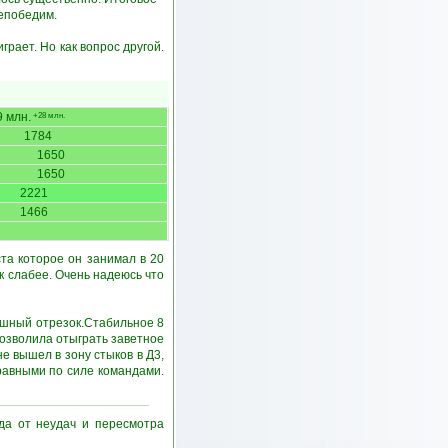
непобедим.
грает. Но как вопрос другой.
 млн.
+28 млн.
1784
1650
1650
2221
1466
та которое он занимал в 20
к слабее. Очень надеюсь что
ишный отрезок.Стабильное 8
позволила отыграть заветное
 вышел в зону стыков в Д3,
 равными по силе командами.
ада от неудач и пересмотра