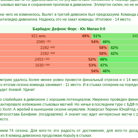
стыковых матчах и сохранения прописки в дивизионе. Эллертон силен, но не 
ни чего не изменилось. Вылет в третий дивизион был предсказуем. Команда и
нтилидер дивизиона. Надеюсь это не закат команды. Итоговое - 14 место.
Барбадос Дефенс Форс
-
Юс Милан
0:0
921 млн.
49%
51%
949
2085
54%
46%
+301
2282
58%
42%
+632
2282
58%
42%
+632
2453
52%
48%
+232
1630
53%
47%
+164
54%
46%
итрию удалось более менее ровно провести финальный отрезок и с 14 мес
о итогам сезона команда занимает - 11 место. И в стыках соперник на порядо
удет боевой. Удачи!
з слабейших в дивизионе с хорошим потенциалом. Уверенно проведен фин
арантировало избежание стыковых матчей. Но ничья в последнем туре с БДФ 
ер Холл. А жребий в нынешнем сезоне неумолим. Ховерсал Тюрнин Юнайтед не
автосостава Бенфики. (поздравляю). А значит нас ждет интересные матчи с
есто.
ием 74 сезона. Для кого-то это радость от достижения, для кого-то дос
 из 8 команд дивизиона продолжаю борьбу в стыках.