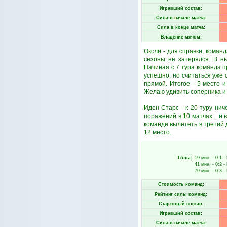
Игравший состав:
Сила в начале матча:
Сила в конце матча:
Владение мячом:
Оксли - для справки, коман
сезоны не затерялся. В н
Начиная с 7 тура команда п
успешно, но считаться уже
прямой. Итогое - 5 место 
Желаю удивить соперника и 
Иден Старс - к 20 туру нич
поражений в 10 матчах... и
команде вылететь в третий 
12 место.
Голы:
19 мин.
- 0:1 -
41 мин.
- 0:2 -
79 мин.
- 0:3 -
Стоимость команд:
Рейтинг силы команд:
Стартовый состав:
Игравший состав:
Сила в начале матча: