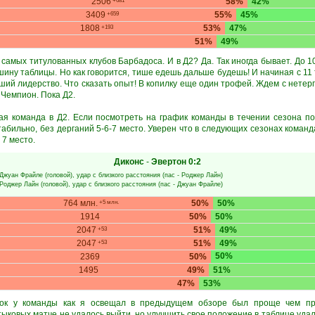
2506
58%
42%
+681
3409
55%
45%
+659
1808
53%
47%
+193
51%
49%
з самых титулованных клубов Барбадоса. И в Д2? Да. Так иногда бывает. До 1
ину таблицы. Но как говорится, тише едешь дальше будешь! И начиная с 11
вший лидерство. Что сказать опыт! В копилку еще один трофей. Ждем с нетер
 Чемпион. Пока Д2.
ая команда в Д2. Если посмотреть на график команды в течении сезона по
стабильно, без дерганий 5-6-7 место. Уверен что в следующих сезонах коман
 7 место.
Диконс
-
Эвертон
0:2
Джуан Фрайле
(головой), удар с близкого расстояния (пас -
Роджер Лайн
)
Роджер Лайн
(головой), удар с близкого расстояния (пас -
Джуан Фрайле
)
764 млн.
50%
50%
+5 млн.
1914
50%
50%
2047
51%
49%
+53
2047
51%
49%
+53
50%
2369
50%
1495
49%
51%
47%
53%
ок у команды как я освещал в предыдущем обзоре был проще чем п
тыковых матче не удалось выйти, но улучшить свое положение в таблице удал