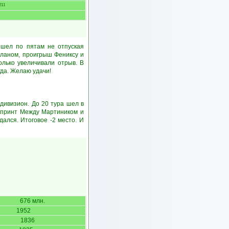
211
 шел по пятам не отпуская
Миланом, проигрыш Фениксу и
олько увеличивали отрыв. В
гда. Желаю удачи!
 дивизион. До 20 тура шел в
 спринт Между Мартиником и
ался. Итоговое -2 место. И
676 млн.
1952
1836