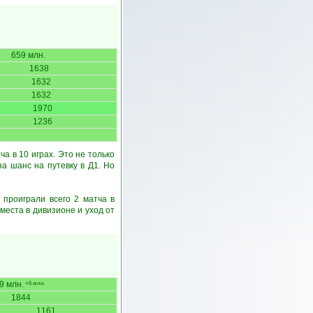
659 млн.
1638
1632
1632
1970
1236
 в 10 играх. Это не только
а шанс на путевку в Д1. Но
 проиграли всего 2 матча в
еста в дивизионе и уход от
9 млн.
+6 млн.
1844
1161