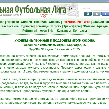
логин
ная
|
Новости
|
Онлайн
|
Правила
|
Опросы
|
Регистрация в игре
|
Забыли па
Расписание
|
Турниры
|
Команды
|
Игроки
|
Трансферы
|
Обмены
|
Аренда
Рейтинги
|
Форум
|
Чат
|
Конкурсы
|
Контакты
Уходим на перерыв и подводим итоги сезона.
Сезон 74. Чемпионаты стран. Барбадос, D2
Тур 30
- 317 день, 17 сентября 2025
неожиданно опустившиеся на оживленную приморскую площадь, уничтожили 
вение назад полыхала огнем листва старых сахарных кленов, а сейчас они р
вер, устилавший узкий пыльный скверик, – и в мгновение ока, как по волше
ов, словно дымком окутало окрестности. Пропали вдруг ослепительные 
 кроны катаппы. И само бирюзовое здание стадиона сделалось серым, неуют
о цвета, они, кажется, приглушили даже звуки. Какой веселый барабанный п
 раздавались то тут, то там, и вдруг эта внезапная ватная тишина с невн
их машин, и почему-то вдруг все, словно сговорившись, перешли чуть ли н
тво сиреневых Барбадосских сумерек? Еще одна загадка Кариб?
казалось, никому и ни до кого нет дела, интереса, ибо в сутках наступал то л
изнь набрала энергию для вступления в самую яркую, красочную часть дня.