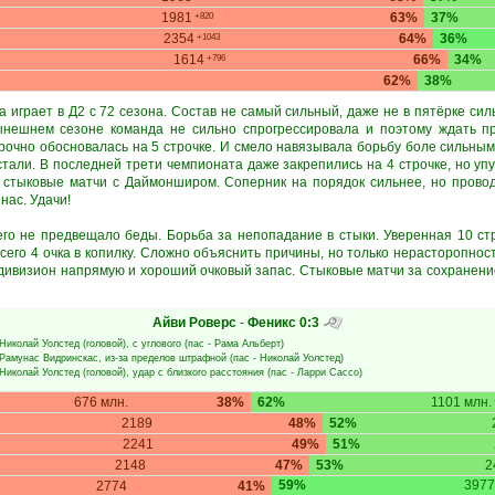
1981
63%
37%
+820
2354
64%
36%
+1043
1614
66%
34%
+796
62%
38%
да играет в Д2 с 72 сезона. Состав не самый сильный, даже не в пятёрке с
ынешнем сезоне команда не сильно спрогрессировала и поэтому ждать пр
рочно обосновалась на 5 строчке. И смело навязывала борьбу боле сильным
 стали. В последней трети чемпионата даже закрепились на 4 строчке, но у
и стыковые матчи с Даймонширом. Соперник на порядок сильнее, но прово
нас. Удачи!
его не предвещало беды. Борьба за непопадание в стыки. Уверенная 10 стр
 всего 4 очка в копилку. Сложно объяснить причины, но только нерасторопнос
дивизион напрямую и хороший очковый запас. Стыковые матчи за сохранение
Айви Роверс
-
Феникс
0:3
Николай Уолстед
(головой), с углового (пас -
Рама Альберт
)
Рамунас Видринскас
, из-за пределов штрафной (пас -
Николай Уолстед
)
Николай Уолстед
(головой), удар с близкого расстояния (пас -
Ларри Сассо
)
676 млн.
38%
62%
1101 млн.
2189
48%
52%
2241
49%
51%
2148
47%
53%
2
59%
3977
2774
41%