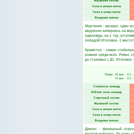
Игравший состав:
Сила в начале матча:
Сила в конце матча:
Владение мячом:
Мартиник - аксакал, один и
медленно взбираясь на верш
единожды, на 1 тур, уступи
победой! Итоговое -1 место!
Крамптон - самая стабильн
ровная среди всех. Ровно, 
до стыковых с Д1. Итоговое -
Голы:
26 мин.
- 0:1 -
74 мин.
- 0:2 -
Стоимость команд:
Рейтинг силы команд:
Стартовый состав:
Игравший состав:
Сила в начале матча:
Сила в конце матча:
Владение мячом:
Диконс - финишный отрез
воспользовалась. Из зоны с