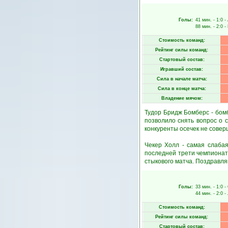
Голы:
41 мин.
- 1:0 -
88 мин.
- 2:0 -
Стоимость команд:
Рейтинг силы команд:
Стартовый состав:
Игравший состав:
Сила в начале матча:
Сила в конце матча:
Владение мячом:
Тудор Бридж Бомберс - бом
позволило снять вопрос о 
конкуренты осечек не совер
Чекер Холл - самая слабая
последней трети чемпионат
стыкового матча. Поздравляю
Голы:
33 мин.
- 1:0 -
44 мин.
- 2:0 -
Стоимость команд:
Рейтинг силы команд:
Стартовый состав: