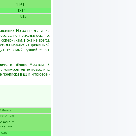
1161
1311
818
ильнейших. Но за предыдущие
орыва не приходилось, но.
 соперникам. Пока не всегда
пустили момент на финишной
дит не самый лучший сезон.
очка в таблице. А затем - 8
ть конкурентов не позволила
 прописки в Д2 и Итоговое -
+425 млн.
2334
+145
2349
+108
465
+317
+1203