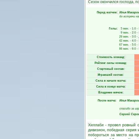
Сезон окончился господа, по
Перед матчем:
Илья Макаро
до встречи на
Голы:
5 мин.
- 1:0 -
9 мин.
- 2:0 -
29 мин.
- 3:0 -
42 мин.
- 4:0 -
67 мин.
- 5:0 -
86 мин.
- 6:0 -
Стоимость команд:
Рейтинг силы команд:
Стартовый состав:
Игравший состав:
Сила в начале матча:
Сила в конце матча:
Владение мячом:
После матча:
Илья Макаро
спасибо за игру.
Сергей Серг
Хиллаби - провел ровный с
дивизион, победная серия 
побороться за место на п