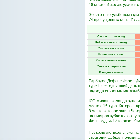
10 место. И желаю удачи в 
Эвертон - в судьбе команды 
74 пропущенных мяча. Увы а
Стоимость команд:
Рейтинг силы команд:
Стартовый состав:
Игравший состав:
Сила в начале матча:
Сила в конце матча:
Владение мячом:
Барбадос Дефенс Форс - Дм
туре На сегодняшний день п
подход к стыковым матчам б
ЮС Милан - команда одна и
место с 15 тура. Которое г
8 место которое занял Чек
но выиграл кубок вызова у 
Желаю удачи! Итоговое - 9 м
Поздравляю всех с окончан
стратегии, добрая половина