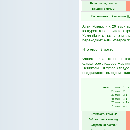
Сила в конце матча:
Владение мячом:
После матча:
Анатолий )))))
Айви Роверс - к 20 туру 
конкурента.Но в очной встр
Хиллаби и с третьего мест
переходных Айви Роверсу пр
Итоговое - 3 место.
Феникс- начал сезон не шат
фарватере лидеров Мартини
Фениксом. 10 туров следую
поздравляю с выходом в эли
Голы:
8 мин.
- 1:0 -
22 мин.
- 2:0 -
28 мин.
- 2:1 -
43 мин.
- 3:1 -
73 мин.
- 4:1 -
78 мин.
- 4:2 -
Стоимость команд:
Рейтинг силы команд:
Стартовый состав: