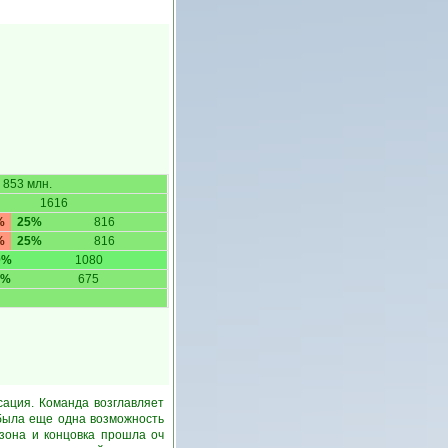
853 млн.
1616
%
25%
816
%
25%
816
0%
1080
0%
675
сация. Команда возглавляет
 была еще одна возможность
зона и концовка прошла оч