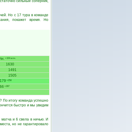
статочно сильный соперник,
ей. Но с 17 тура в команде
ания, покажет время. Но
лн.
+104 млн.
1630
1491
1505
179
+258
66
+287
м? По итогу команда успешно
кончится быстро и мы увидим
матча и 6 свела в ничью. И
 места, но не гарантировало