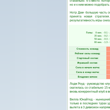
стабильно. 4-5 место. Кот
но и к ним можно подобрать 
Нотр Дам- большую часть с
принята новая стратеги
результативность игры сниза
Голы:
8 мин.
- 0:1 -
35 мин.
- 0:2 -
59 мин.
- 0:3 -
66 мин.
- 1:3 -
Стоимость команд:
Рейтинг силы команд:
Стартовый состав:
Игравший состав:
Сила в начале матча:
Сила в конце матча:
Владение мячом:
Лодж Роуд - руководство кл
скатилась со стабильно 15 
вновь конкурентный клуб в в
Вилла Юнайтед - нынешний 
только в последних турах у
вылета в 3 дивизион напряму