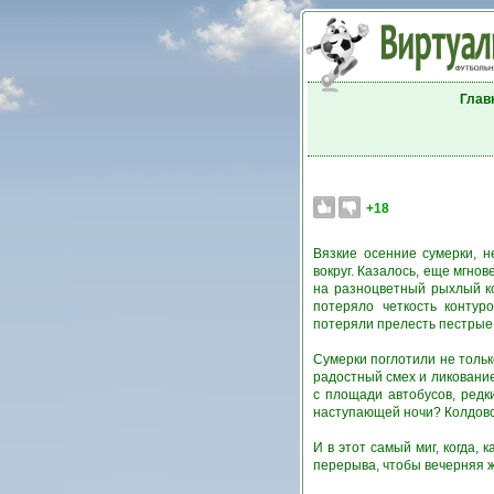
Глав
+18
Вязкие осенние сумерки, 
вокруг. Казалось, еще мгно
на разноцветный рыхлый ко
потеряло четкость контур
потеряли прелесть пестрые
Сумерки поглотили не тольк
радостный смех и ликование
с площади автобусов, редк
наступающей ночи? Колдовс
И в этот самый миг, когда, 
перерыва, чтобы вечерняя ж