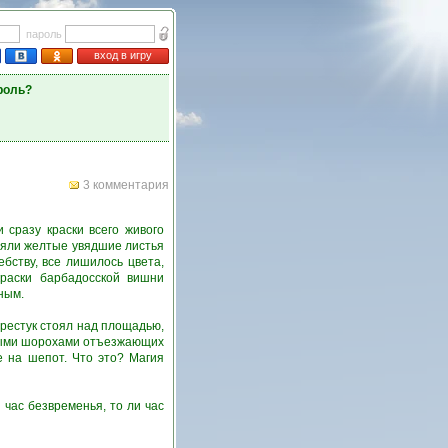
пароль
вход в игру
роль?
3 комментария
сразу краски всего живого
оняли желтые увядшие листья
бству, все лишилось цвета,
краски барбадосской вишни
ным.
ерестук стоял над площадью,
ятными шорохами отъезжающих
е на шепот. Что это? Магия
и час безвременья, то ли час