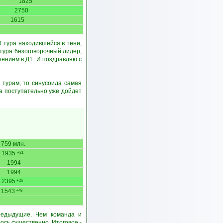
1825
2750
1615
0 тура находившейся в тени,
 тура безоговорочный лидер,
пением в Д1. И поздравляю с
 турам, то синусоида самая
да поступательно уже дойдет
759 млн.
1935
+21
1994
1994
2395
+26
1543
+48
редыдущие. Чем команда и
ось существенно. Итоговое -