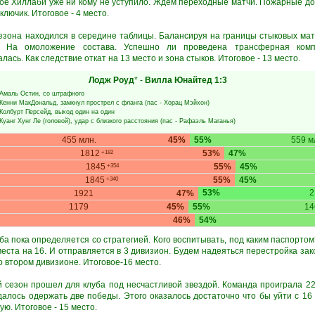
орое Хиллаби уже ни кому не уступило. Ждем переходные матчи. Пожарные до
ключик. Итоговое - 4 место.
езона находился в середине таблицы. Балансируя на границы стыковых матч
я. На омоложение состава. Успешно ли проведена трансферная комп
лась. Как следствие откат на 13 место и зона стыков. Итоговое - 13 место.
Лодж Роуд
* -
Вилла Юнайтед
1:3
Амаль Остин
, со штрафного
Кенни МакДональд
, замкнул прострел с фланга (пас -
Хорац Мэйхон
)
Колбурт Персейд
, выход один на один
Куанг Хунг Ле
(головой), удар с близкого расстояния (пас -
Рафаэль Маганья
)
455 млн.
45%
55%
559 м
1812
53%
47%
+182
1845
55%
45%
+354
1845
55%
45%
+340
53%
2
1921
47%
1179
45%
55%
14
46%
54%
уба пока определяется со стратегией. Кого воспитывать, под каким паспорто
места на 16. И отправляется в 3 дивизион. Будем надеяться перестройка за
о втором дивизионе. Итоговое-16 место.
сезон прошел для клуба под несчастливой звездой. Команда проиграла 22 
далось одержать две победы. Этого оказалось достаточно что бы уйти с 16
ю. Итоговое - 15 место.