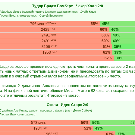
Тудор Бридж Бомберс
-
Чекер Холл
2:0
Абимбола Лечье
(головой), удар с близкого расстояния (пас -
Дуайт Кэдл
)
Гислен Бока
, с углового (пас -
Сергей Еременко
)
796 млн.
55%
45%
+137 млн.
2429
60%
40%
+791
2491
60%
40%
+859
2491
60%
40%
+859
3106
61%
39%
+1136
1953
61%
39%
+717
62%
38%
бардиры хорошо провели последнюю треть чемпионата проиграв всего 2 матча
стыковых матчах с третьим дивизионом, но и преследовать по пятам Оксли з
шали и 9 очковый отрыв оказался непреодолимым.Итоговое - 6 место.
 команда 2 дивизиона. Аналогично оппонентам по заключительному матчу
а. И на финишной ленточке обошли Милан. А это в Д2 означает сохранение м
 это отличный результат. Итоговое - 8 место.
Оксли
-
Иден Старс
2:0
Сулейман Аль-Илмаз
, замкнул прострел с фланга (пас -
Джиго Сайкоу
)
Лачлан Иззо
, со штрафного
573 млн.
50%
50%
57
1934
51%
49%
+90
1963
63%
37%
+802