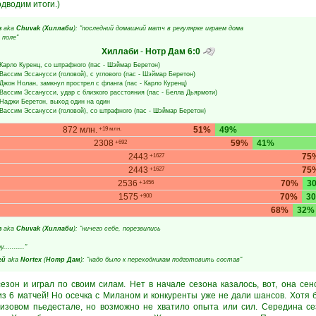
дводим итоги.)
в
aka
Chuvak
(
Хиллаби
): "последний домашний матч в регулярке играем дома
 поле"
Хиллаби
-
Нотр Дам
6:0
Карло Куренц
, со штрафного (пас -
Шэймар Беретон
)
Вассим Эссанусси
(головой), с углового (пас -
Шэймар Беретон
)
Джон Нолан
, замкнул прострел с фланга (пас -
Карло Куренц
)
Вассим Эссанусси
, удар с близкого расстояния (пас -
Белла Дьярмоти
)
Наджи Беретон
, выход один на один
Вассим Эссанусси
(головой), со штрафного (пас -
Шэймар Беретон
)
872 млн.
51%
49%
+19 млн.
2308
59%
41%
+692
2443
75
+1627
2443
75
+1627
2536
70%
3
+1456
1575
70%
3
+900
68%
32%
в
aka
Chuvak
(
Хиллаби
): "ничего себе, порезвились
........."
ей
aka
Nortex
(
Нотр Дам
): "надо было к переходникам подготовить состав"
езон и играл по своим силам. Нет в начале сезона казалось, вот, она сен
из 6 матчей! Но осечка с Миланом и конкуренты уже не дали шансов. Хотя
ризовом пьедестале, но возможно не хватило опыта или сил. Середина се