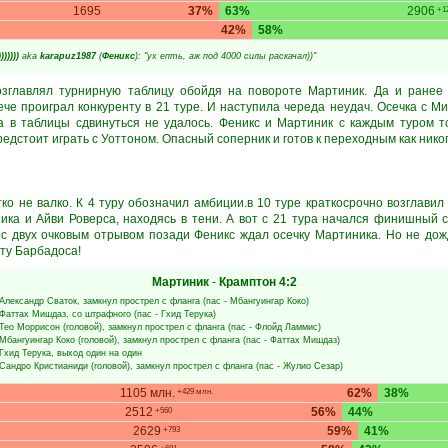
1695
37%
63%
2906
+1
42%
58%
)))))
aka
karapuz1987
(
Феникс
): "ух епть, аж под 4000 силы раскачал))"
возглавлял турнирную таблицу обойдя на повороте Мартиник. Да и ранее
ече проиграл конкуренту в 21 туре. И наступила череда неудач. Осечка с 
а в таблицы сдвинуться не удалось. Феникс и Мартиник с каждым туром т
едстоит играть с Уоттоном. Опасный соперник и готов к переходным как нико
ко не валко. К 4 туру обозначил амбиции.в 10 туре краткосрочно возглавил
ка и Айви Роверса, находясь в тени. А вот с 21 тура начался финишный
 с двух очковым отрывом позади Феникс ждал осечку Мартиника. Но не дожд
ту Барбадоса!
Мартиник
-
Крамптон
4:2
Александр Сваток
, замкнул прострел с фланга (пас -
Мбангуингар Коко
)
Фаттах Мишдаз
, со штрафного (пас -
Гхид Терука
)
Тео Моррисон
(головой), замкнул прострел с фланга (пас -
Флойд Ламмис
)
Мбангуингар Коко
(головой), замкнул прострел с фланга (пас -
Фаттах Мишдаз
)
Гхид Терука
, выход один на один
Сандро Кристианиди
(головой), замкнул прострел с фланга (пас -
Жулио Сезар
)
1105 млн.
62%
38%
+429 млн.
2512
56%
44%
+560
2629
59%
41%
+793