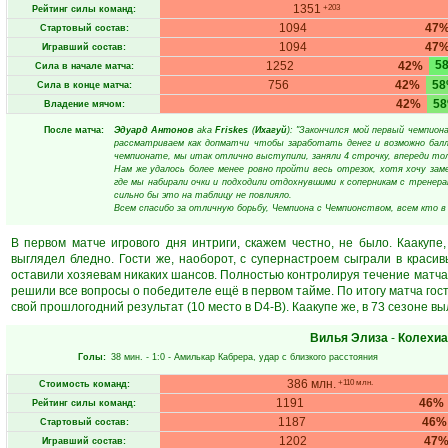
1351
+203
Рейтинг силы команд:
1094
47
Стартовый состав:
1094
47
Игравший состав:
5
1252
42%
Сила в начале матча:
756
42%
5
Сила в конце матча:
42%
5
Владение мячом:
После матча:
Эдуард Антонов
aka
Friskes
(
Ихагуй
): "Закончился мой первый чемпион
рассматриваем как допматчи чтобы заработать денег и возможно балло
чемпионате, мы итак отлично выступили, заняли 4 строчку, впереди то
Нам же удалось более менее ровно пройти весь отрезок, хотя хочу зам
где мы набирали очки и подходили отдохнувшими к соперникам с тренера
сильно бы это на таблицу не повлияло.
Всем спасибо за отличную борьбу, Чемпиона с Чемпионством, всем кто в 
В первом матче игрового дня интриги, скажем честно, не было. Каакупе
выглядел бледно. Гости же, наоборот, с супернастроем сыграли в крас
оставили хозяевам никаких шансов. Полностью контролируя течение матча
решили все вопросы о победителе ещё в первом тайме. По итогу матча гос
свой прошлогодний результат (10 место в D4-B). Каакупе же, в 73 сезоне вы
Вилья Элиза
-
Колехиа
Голы:
38 мин.
- 1:0 -
Амилькар Кабрера
, удар с близкого расстояния
386 млн.
+110 млн.
Стоимость команд:
1191
46%
Рейтинг силы команд:
1187
46%
Стартовый состав:
1202
47
Игравший состав: