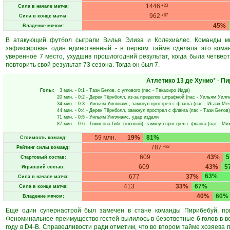
1446
+23
Сила в начале матча:
962
+67
Сила в конце матча:
45%
Владение мячом:
В атакующий футбол сыграли Вилья Элиза и Колехиалес. Команды мно
зафиксирован один единственный - в первом тайме сделала это кома
уверенное 7 место, ухудшив прошлогодний результат, когда была четвёрт
повторить свой результат 73 сезона. Тогда он был 7.
Атлетико 13 де Хунио
* -
Пи
Голы:
3 мин.
- 0:1 -
Тази Белов
, с углового (пас -
Такахиро Иида
)
20 мин.
- 0:2 -
Дерек Тёрнболл
, из-за пределов штрафной (пас -
Уильям Уилл
34 мин.
- 0:3 -
Уильям Уиллиамс
, замкнул прострел с фланга (пас -
Исаак Ме
44 мин.
- 0:4 -
Дерек Тёрнболл
, замкнул прострел с фланга (пас -
Тази Белов
)
71 мин.
- 0:5 -
Уильям Уиллиамс
, удар издали
87 мин.
- 0:6 -
Томпсона Гибс
(головой), замкнул прострел с фланга (пас -
Мих
59 млн.
19%
81%
Стоимость команд:
787
+82
Рейтинг силы команд:
609
43%
Стартовый состав:
609
43%
5
Игравший состав:
63%
677
37%
Сила в начале матча:
413
33%
67%
Сила в конце матча:
40%
60%
Владение мячом:
Ещё один супернастрой был замечен в стане команды Пирибебуй, при
Феноминальное преимущество гостей вылилось в безответные 6 голов в во
году в D4-B. Справедливости ради отметим, что во втором тайме хозяева 