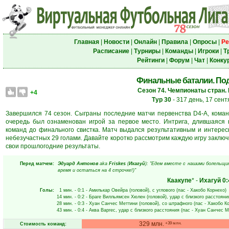
Главная
|
Новости
|
Онлайн
|
Правила
|
Опросы
|
Ре
Расписание
|
Турниры
|
Команды
|
Игроки
|
Т
Рейтинги
|
Форум
|
Чат
|
Конку
Финальные баталии. Под
Сезон 74. Чемпионаты стран. 
+4
Тур 30
- 317 день, 17 сен
Завершился 74 сезон. Сыграны последние матчи первенства D4-A, коман
очередь был ознаменован игрой за первое место. Интрига, длившаяся 
команд до финального свистка. Матч выдался результативным и интерес
небезучастных 29 голами. Давайте коротко рассмотрим каждую игру заключ
свои прошлогодние результаты.
Перед матчем:
Эдуард Антонов
aka
Friskes
(
Ихагуй
): "Едем вместе с нашими болельщ
время и остаться на 4 строчке!)"
Каакупе
* -
Ихагуй
0:
Голы:
1 мин.
- 0:1 -
Амилькар Овейра
(головой), с углового (пас -
Хакобо Корнехо
)
14 мин.
- 0:2 -
Браге Вилльямсен Хюлен
(головой), удар с близкого расстояни
28 мин.
- 0:3 -
Хуан Санчес Меттини
(головой), со штрафного (пас -
Хакобо К
43 мин.
- 0:4 -
Аква Варгес
, удар с близкого расстояния (пас -
Хуан Санчес М
329 млн.
+39 млн.
Стоимость команд: