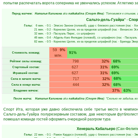
попытки распечатать ворота соперника не увенчались успехом. Атлетико з
Перед матчем:
Наталья Калинина
aka
natkakalina
(
Спорт Ита
): "Готовимся к стыкам, 
Сальто-дель-Гуайра
* -
Спор
Голы:
6 мин.
- 0:1 -
Элисео Занони
(головой), удар с близкого расстояния (пас -
Хо
21 мин.
- 0:2 -
Корнелио Целле
, из-за пределов штрафной (пас -
Венансио Эс
32 мин.
- 0:3 -
Паскуаль Пирис
, со штрафного
46 мин.
- 0:4 -
Абдель-Азиз Филедже
(головой), со штрафного (пас -
Паскуаль
82 мин.
- 0:5 -
Корнелио Целле
, из-за пределов штрафной (пас -
Бригида Эве
59
9%
91%
Стоимость команд:
млн.
798
32%
68%
Рейтинг силы команд:
627
31%
69%
Стартовый состав:
627
31%
69%
Игравший состав:
68%
717
32%
Сила в начале матча:
444
32%
68%
Сила в конце матча:
37%
63%
Владение мячом:
После матча:
Наталья Калинина
aka
natkakalina
(
Спорт Ита
): "Сколько не забьёшь в
Спорт Ита, которая уже давно обеспечила себе третье место в чемпион
Сальто-дель-Гуайра полурезервным составом, дав некоторым футблолист
помешал команде гостей оформить очередной разгром тура
Хенераль Кабальеро
(Сан-Фелип
Голы:
22 мин.
- 0:1 -
Рамон Кардосо
(головой), удар с близкого расстояния (пас -
Эм