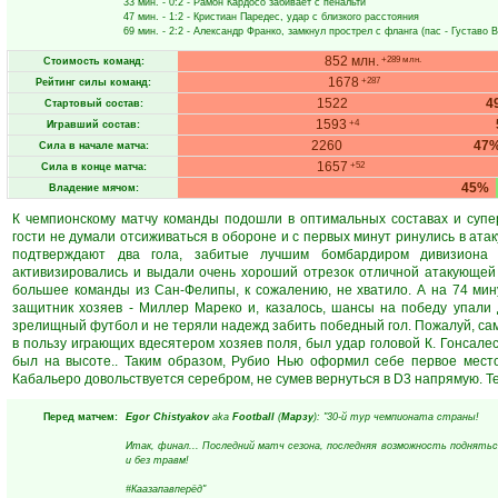
33 мин.
- 0:2 -
Рамон Кардосо
забивает с пенальти
47 мин.
- 1:2 -
Кристиан Паредес
, удар с близкого расстояния
69 мин.
- 2:2 -
Александр Франко
, замкнул прострел с фланга (пас -
Густаво 
852 млн.
+289 млн.
Стоимость команд:
1678
+287
Рейтинг силы команд:
1522
4
Стартовый состав:
1593
+4
Игравший состав:
2260
47
Сила в начале матча:
1657
+52
Сила в конце матча:
45%
Владение мячом:
К чемпионскому матчу команды подошли в оптимальных составах и супе
гости не думали отсиживаться в обороне и с первых минут ринулись в ата
подтверждают два гола, забитые лучшим бомбардиром дивизиона 
активизировались и выдали очень хороший отрезок отличной атакующей 
большее команды из Сан-Фелипы, к сожалению, не хватило. А на 74 мин
защитник хозяев - Миллер Мареко и, казалось, шансы на победу упали
зрелищный футбол и не теряли надежд забить победный гол. Пожалуй, сам
в пользу играющих вдесятером хозяев поля, был удар головой К. Гонсалес
был на высоте.. Таким образом, Рубио Нью оформил себе первое место
Кабальеро довольствуется серебром, не сумев вернуться в D3 напрямую. Т
Перед матчем:
Egor Chistyakov
aka
Football
(
Марзу
): "30-й тур чемпионата страны!
Итак, финал... Последний матч сезона, последняя возможность поднятьс
и без травм!
#Каазапавперёд"