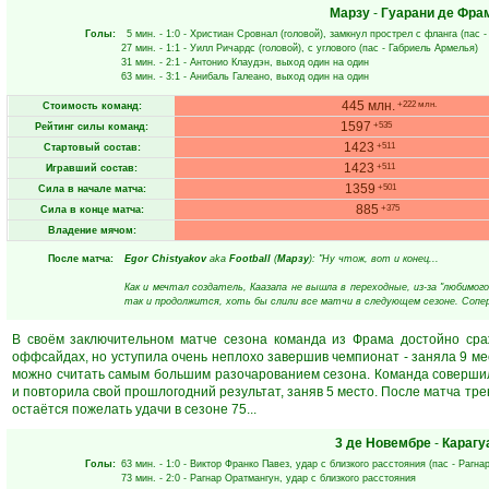
Марзу
-
Гуарани де Фра
Голы:
5 мин.
- 1:0 -
Христиан Сровнал
(головой), замкнул прострел с фланга (пас 
27 мин.
- 1:1 -
Уилл Ричардс
(головой), с углового (пас -
Габриель Армелья
)
31 мин.
- 2:1 -
Антонио Клаудэн
, выход один на один
63 мин.
- 3:1 -
Анибаль Галеано
, выход один на один
445 млн.
+222 млн.
Стоимость команд:
1597
+535
Рейтинг силы команд:
1423
+511
Стартовый состав:
1423
+511
Игравший состав:
1359
+501
Сила в начале матча:
885
+375
Сила в конце матча:
Владение мячом:
После матча:
Egor Chistyakov
aka
Football
(
Марзу
): "Ну чтож, вот и конец...
Как и мечтал создатель, Каазапа не вышла в переходные, из-за "любимо
так и продолжится, хоть бы слили все матчи в следующем сезоне. Сопер
В своём заключительном матче сезона команда из Фрама достойно сра
оффсайдах, но уступила очень неплохо завершив чемпионат - заняла 9 мес
можно считать самым большим разочарованием сезона. Команда совершил
и повторила свой прошлогодний результат, заняв 5 место. После матча тре
остаётся пожелать удачи в сезоне 75...
3 де Новембре
-
Карагу
Голы:
63 мин.
- 1:0 -
Виктор Франко Павез
, удар с близкого расстояния (пас -
Рагна
73 мин.
- 2:0 -
Рагнар Оратмангун
, удар с близкого расстояния