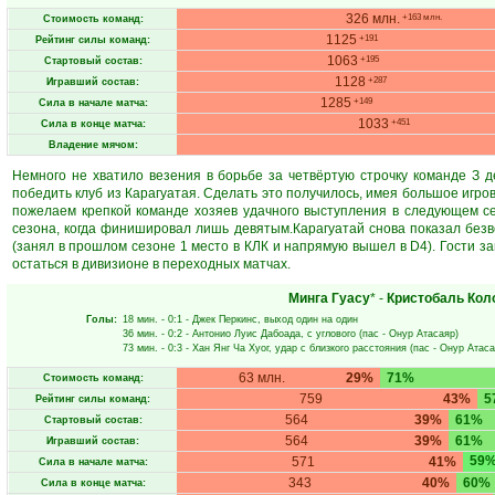
326 млн.
+163 млн.
Стоимость команд:
1125
+191
Рейтинг силы команд:
1063
+195
Стартовый состав:
1128
+287
Игравший состав:
1285
+149
Сила в начале матча:
1033
+451
Сила в конце матча:
Владение мячом:
Немного не хватило везения в борьбе за четвёртую строчку команде З 
победить клуб из Карагуатая. Сделать это получилось, имея большое игро
пожелаем крепкой команде хозяев удачного выступления в следующем сез
сезона, когда финишировал лишь девятым.Карагуатай снова показал безво
(занял в прошлом сезоне 1 место в КЛК и напрямую вышел в D4). Гости за
остаться в дивизионе в переходных матчах.
Минга Гуасу
* -
Кристобаль Кол
Голы:
18 мин.
- 0:1 -
Джек Перкинс
, выход один на один
36 мин.
- 0:2 -
Антонио Луис Дабоада
, с углового (пас -
Онур Атасаяр
)
73 мин.
- 0:3 -
Хан Янг Ча Хуог
, удар с близкого расстояния (пас -
Онур Атаса
63 млн.
29%
71%
Стоимость команд:
759
43%
5
Рейтинг силы команд:
564
39%
61%
Стартовый состав:
564
39%
61%
Игравший состав:
59
571
41%
Сила в начале матча:
343
40%
60%
Сила в конце матча: