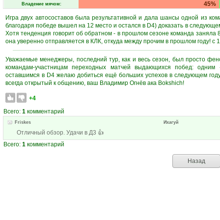
45%
Владение мячом:
Игра двух автосоставов была результативной и дала шансы одной из ком
благодаря победе вышел на 12 место и остался в D4) доказать в следующем
Хотя тенденция говорит об обратном - в прошлом сезоне команда заняла 8 
она уверенно отправляется в КЛК, откуда между прочим в прошлом году! с 1
Уважаемые менеджеры, последний тур, как и весь сезон, был просто фе
командам-участницам переходных матчей выдающихся побед: одним -
оставшимся в D4 желаю добиться ещё больших успехов в следующем году, 
всегда открытый к общению, ваш Владимир Огнёв ака Bokshich!
+4
Всего:
1
комментарий
Friskes
Ихагуй
Отличный обзор. Удачи в Д3 👍
Всего:
1
комментарий
Назад