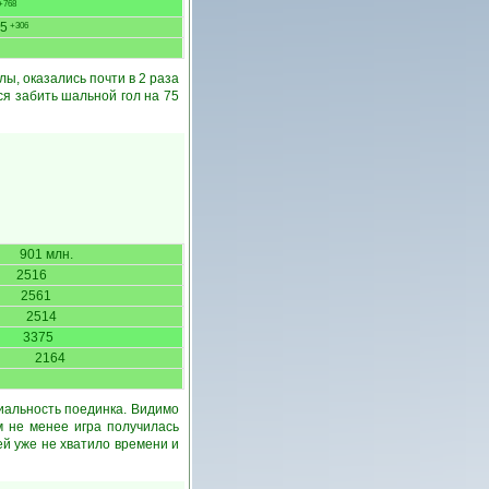
+768
5
+306
лы, оказались почти в 2 раза
ся забить шальной гол на 75
901 млн.
2516
2561
2514
3375
2164
иальность поединка. Видимо
м не менее игра получилась
ей уже не хватило времени и