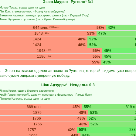
Эшен-Маурен
-
Руггелл
*
3:1
Мэтью Томас
, выход один на один
Пак Конг
, с углового (пас -
Франц Кальтенбруннер
)
Валентин Каримов
, замкнул прострел с фланга (пас -
Илдирай Унлу
)
Томас Куорнинг
, с углового (пас -
Франц Кальтенбруннер
)
644 млн.
58%
42%
+169 млн.
1848
53%
47%
+181
1424
48%
52%
1424
48%
52%
1943
55%
45%
+383
1186
55%
45%
+232
55%
45%
ь - Эшен на классе одолел автосостав Руггелла, который, видимо, уже попро
авно сумел одержать уверенную победу.
Шан Адзурри
* -
Нендельн
0:3
Янник Корти
, удар с близкого расстояния
Крейг Гордон
(головой), замкнул прострел с фланга (пас -
Ральф Ланг
)
Панвечи Калеопа
, выход один на один
669 млн.
45%
55%
819 м
1879
48%
52%
1766
48%
52%
1766
48%
52%
58%
238
1757
42%
1095
44%
56%
13