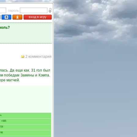
пароль
вход в игру
роль?
2 комментария
сь. Да еще как. 31 гол был
ным победам Замины и Кэмпа.
оре матчей.
н.
5
+685
726
46