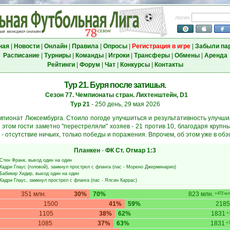
логин
ная
|
Новости
|
Онлайн
|
Правила
|
Опросы
|
Регистрация в игре
|
Забыли па
Расписание
|
Турниры
|
Команды
|
Игроки
|
Трансферы
|
Обмены
|
Аренда
Рейтинги
|
Форум
|
Чат
|
Конкурсы
|
Контакты
Тур 21. Буря после затишья.
Сезон 77. Чемпионаты стран. Лихтенштейн, D1
Тур 21
- 250 день, 29 мая 2026
пионат Люксембурга. Стоило погоде улучшиться и результативность улучшила
ри этом гости заметно "перестреляли" хозяев - 21 против 10, благодаря круп
- отсутствие ничьих, только победы и поражения. Впрочем, об этом уже в обз
Планкен
-
ФК Ст. Отмар
1:3
Стен Франк
, выход один на один
Кадри Глаус
(головой), замкнул прострел с фланга (пас -
Морено Джерминарио
)
Бабикир Хидир
, выход один на один
Кадри Глаус
, замкнул прострел с фланга (пас -
Ялсин Каррас
)
351 млн.
30%
70%
823 млн.
+472 мл
1500
41%
59%
218
1105
38%
62%
1831
+
1085
37%
63%
1831
+7