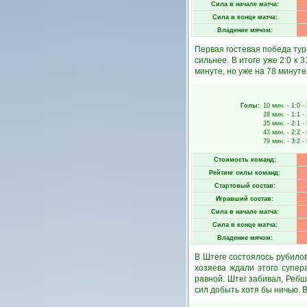
Сила в начале матча:
Сила в конце матча:
Владение мячом:
Первая гостевая победа тура
сильнее. В итоге уже 2:0 к
минуте, но уже на 78 минут
Голы:
10 мин.
- 1:0 -
28 мин.
- 1:1 -
35 мин.
- 2:1 -
43 мин.
- 2:2 -
79 мин.
- 3:2 -
Стоимость команд:
Рейтинг силы команд:
Стартовый состав:
Игравший состав:
Сила в начале матча:
Сила в конце матча:
Владение мячом:
В Штеге состоялось рубило
хозяева ждали этого супер
равной. Штег забивал, Ребш
сил добыть хотя бы ничью. В