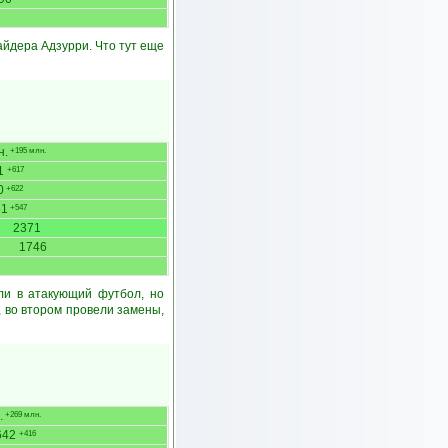
айдера Адзурри. Что тут еще
н.
+195 млн.
1
+617
0
+622
51
+547
2371
1746
ли в атакующий футбол, но
, во втором провели замены,
.
+269 млн.
642
+416