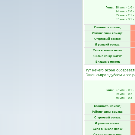
Голы:
18 мин.
- 1:0 -
24 мин.
- 2:0 -
35 мин.
- 2:1 -
67 мин.
- 3:1 -
Стоимость команд:
Рейтинг силы команд:
Стартовый состав:
Игравший состав:
Сила в начале матча:
Сила в конце матча:
Владение мячом:
Тут нечего особо обозреват
Эшен сыграл дублем и все р
Голы:
27 мин.
- 0:1 -
39 мин.
- 0:2 -
66 мин.
- 0:3 -
Стоимость команд:
Рейтинг силы команд:
Стартовый состав:
Игравший состав:
Сила в начале матча:
Сила в конце матча: