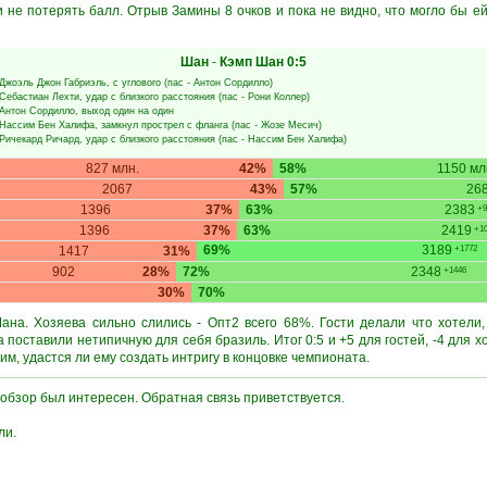
и не потерять балл. Отрыв Замины 8 очков и пока не видно, что могло бы 
Шан
-
Кэмп Шан
0:5
Джоэль Джон Габриэль
, с углового (пас -
Антон Сордилло
)
Себастиан Лехти
, удар с близкого расстояния (пас -
Рони Коллер
)
Антон Сордилло
, выход один на один
Нассим Бен Халифа
, замкнул прострел с фланга (пас -
Жозе Месич
)
Ричекард Ричард
, удар с близкого расстояния (пас -
Нассим Бен Халифа
)
827 млн.
42%
58%
1150 мл
2067
43%
57%
26
1396
37%
63%
2383
+9
1396
37%
63%
2419
+10
69%
3189
1417
31%
+1772
902
28%
72%
2348
+1446
30%
70%
ана. Хозяева сильно слились - Опт2 всего 68%. Гости делали что хотели,
а поставили нетипичную для себя бразиль. Итог 0:5 и +5 для гостей, -4 для 
м, удастся ли ему создать интригу в концовке чемпионата.
 обзор был интересен. Обратная связь приветствуется.
ли.