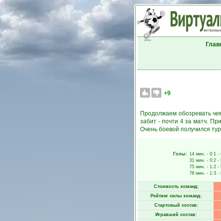
Глав
+9
Продолжаем обозревать чем
забит - почти 4 за матч. П
Очень боевой получился тур 
Голы:
14 мин.
- 0:1 -
31 мин.
- 0:2 -
75 мин.
- 1:2 -
78 мин.
- 1:3 -
Стоимость команд:
Рейтинг силы команд:
Стартовый состав:
Игравший состав: