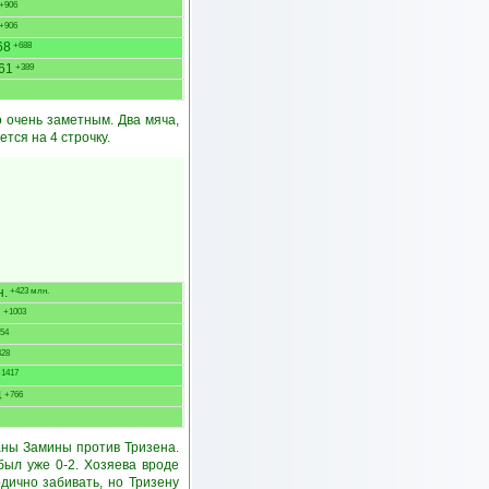
+906
+906
68
+688
61
+389
 очень заметным. Два мяча,
тся на 4 строчку.
н.
+423 млн.
6
+1003
54
28
1417
4
+766
аны Замины против Тризена.
был уже 0-2. Хозяева вроде
дично забивать, но Тризену