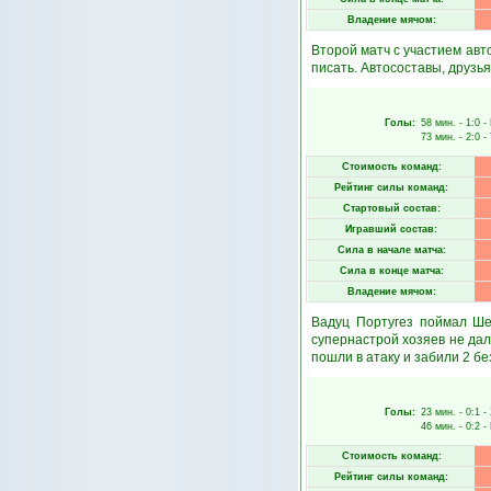
Владение мячом:
Второй матч с участием авт
писать. Автосоставы, друзья
Голы:
58 мин.
- 1:0 -
73 мин.
- 2:0 -
Стоимость команд:
Рейтинг силы команд:
Стартовый состав:
Игравший состав:
Сила в начале матча:
Сила в конце матча:
Владение мячом:
Вадуц Португез поймал Ше
супернастрой хозяев не дал
пошли в атаку и забили 2 б
Голы:
23 мин.
- 0:1 -
46 мин.
- 0:2 -
Стоимость команд:
Рейтинг силы команд: