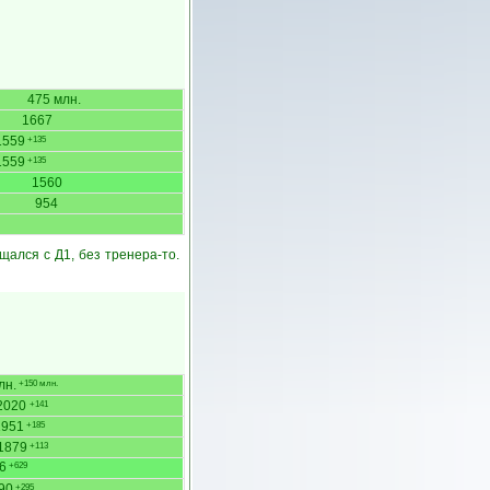
475 млн.
1667
1559
+135
1559
+135
1560
954
щался с Д1, без тренера-то.
лн.
+150 млн.
2020
+141
1951
+185
1879
+113
6
+629
90
+295