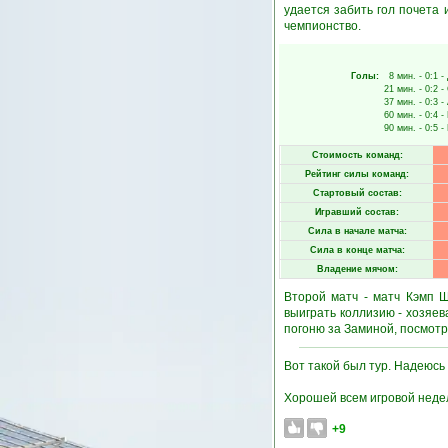
удается забить гол почета 
чемпионство.
Голы:
8 мин.
- 0:1 -
21 мин.
- 0:2 -
37 мин.
- 0:3 -
60 мин.
- 0:4 -
90 мин.
- 0:5 -
Стоимость команд:
Рейтинг силы команд:
Стартовый состав:
Игравший состав:
Сила в начале матча:
Сила в конце матча:
Владение мячом:
Второй матч - матч Кэмп Ш
выиграть коллизию - хозяев
погоню за Заминой, посмотри
Вот такой был тур. Надеюсь
Хорошей всем игровой неде
+9