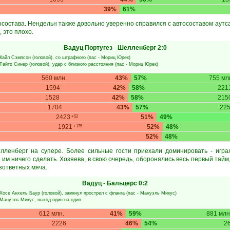
39%
61%
осостава. Нендельн также довольно уверенно справился с автосоставом аутс
, это плохо.
Вадуц Португез
-
Шелленберг
2:0
Кайл Сэмпсон
(головой), со штрафного (пас -
Мориц Юрек
)
Тайто Синер
(головой), удар с близкого расстояния (пас -
Мориц Юрек
)
560 млн.
43%
57%
755 мл
1594
42%
58%
221
1528
42%
58%
215
1704
43%
57%
22
2423
51%
49%
+52
1921
52%
48%
+175
52%
48%
лленберг на супере. Более сильные гости приехали доминировать - игра
 им ничего сделать. Хозяева, в свою очередь, оборонялись весь первый тайм
езответных мяча.
Вадуц
-
Бальцерс
0:2
Хосе Анхель Баур
(головой), замкнул прострел с фланга (пас -
Мануэль Микус
)
Мануэль Микус
, выход один на один
612 млн.
41%
59%
881 млн
2226
46%
54%
2