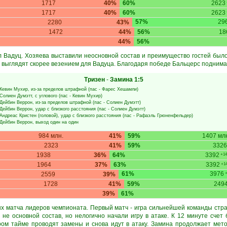
1717
40%
60%
2623
1717
40%
60%
2623
57%
29
2280
43%
1472
44%
56%
18
44%
56%
л Вадуц. Хозяева выставили неосновной состав и преимущество гостей было
, выглядят скорее везением для Вадуца. Благодаря победе Бальцерс поднимае
Тризен
-
Замина
1:5
Кевин Мухир
, из-за пределов штрафной (пас -
Фарес Хешамли
)
Солиен Думэтт
, с углового (пас -
Кевин Мухир
)
Дейбин Веррон
, из-за пределов штрафной (пас -
Солиен Думэтт
)
Дейбин Веррон
, удар с близкого расстояния (пас -
Солиен Думэтт
)
Андреас Кристен
(головой), удар с близкого расстояния (пас -
Рафаэль Грюненфельдер
)
Дейбин Веррон
, выход один на один
984 млн.
41%
59%
1407 мл
2323
41%
59%
332
1938
36%
64%
3392
+14
1964
37%
63%
3392
+14
61%
3976
2559
39%
+
1728
41%
59%
249
39%
61%
ых матча лидеров чемпионата. Первый матч - игра сильнейшей команды стр
 не основной состав, но нелогично начали игру в атаке. К 12 минуте счет 
ором тайме проводят замены и снова идут в атаку. Замина продолжает мето