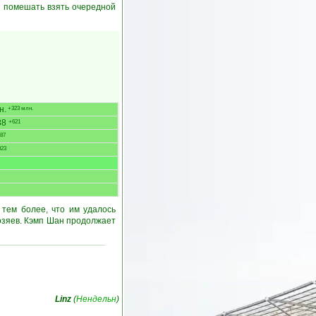
ей помешать взять очередной
н.
+323 млн.
88
+621
87
23
 тем более, что им удалось
хозяев. Кэмп Шан продолжает
Linz
(
Нендельн
)