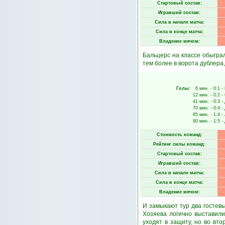
Стартовый состав:
Игравший состав:
Сила в начале матча:
Сила в конце матча:
Владение мячом:
Бальцерс на классе обыгра
тем более в ворота дублера
Голы:
6 мин.
- 0:1 -
12 мин.
- 0:2 -
41 мин.
- 0:3 -
70 мин.
- 0:4 -
85 мин.
- 1:4 -
90 мин.
- 1:5 -
Стоимость команд:
Рейтинг силы команд:
Стартовый состав:
Игравший состав:
Сила в начале матча:
Сила в конце матча:
Владение мячом:
И замыкают тур два гостев
Хозяева логично выставили
уходят в защиту, но во вт