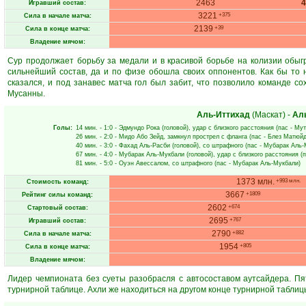
2463
Игравший состав:
3221
+375
Сила в начале матча:
2139
+39
Сила в конце матча:
Владение мячом:
Сур продолжает борьбу за медали и в красивой борьбе на колизии обы
сильнейший состав, да и по физе обошла своих оппонентов. Как бы то 
сказался, и под занавес матча гол был забит, что позволило команде со
Мусанны.
Аль-Иттихад
(Маскат)
-
Ал
Голы:
14 мин.
- 1:0 -
Эдмундо Рока
(головой), удар с близкого расстояния (пас -
Мут
26 мин.
- 2:0 -
Мидо Або Зейд
, замкнул прострел с фланга (пас -
Блез Матюй
40 мин.
- 3:0 -
Фахад Аль-Расби
(головой), со штрафного (пас -
Мубарак Аль-
67 мин.
- 4:0 -
Мубарак Аль-Мукбали
(головой), удар с близкого расстояния (
81 мин.
- 5:0 -
Оуэн Авессалом
, со штрафного (пас -
Мубарак Аль-Мукбали
)
1373 млн.
+993 млн.
Стоимость команд:
3667
+1809
Рейтинг силы команд:
2602
+674
Стартовый состав:
2695
+767
Игравший состав:
2790
+882
Сила в начале матча:
1954
+805
Сила в конце матча:
Владение мячом:
Лидер чемпионата без суеты разобрасля с автосоставом аутсайдера. Пя
турнирной таблице. Ахли же находиться на другом конце турнирной таблиц