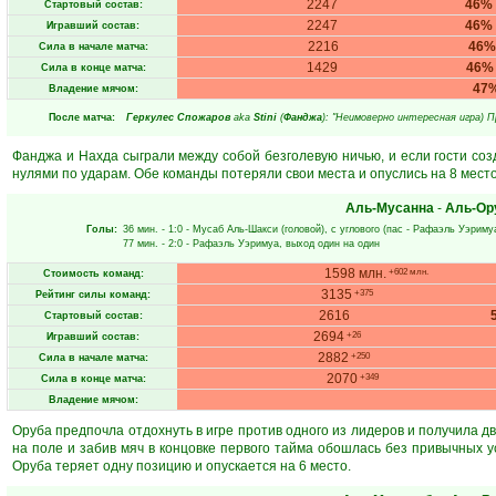
2247
46%
Стартовый состав:
2247
46%
Игравший состав:
2216
46%
Сила в начале матча:
1429
46%
Сила в конце матча:
47
Владение мячом:
После матча:
Геркулес Спожаров
aka
Stini
(
Фанджа
): "Неимоверно интересная игра) 
Фанджа и Нахда сыграли между собой безголевую ничью, и если гости соз
нулями по ударам. Обе команды потеряли свои места и опуслись на 8 мест
Аль-Мусанна
-
Аль-Ор
Голы:
36 мин.
- 1:0 -
Мусаб Аль-Шакси
(головой), с углового (пас -
Рафаэль Уэриму
77 мин.
- 2:0 -
Рафаэль Уэримуа
, выход один на один
1598 млн.
+602 млн.
Стоимость команд:
3135
+375
Рейтинг силы команд:
2616
Стартовый состав:
2694
+26
Игравший состав:
2882
+250
Сила в начале матча:
2070
+349
Сила в конце матча:
Владение мячом:
Оруба предпочла отдохнуть в игре против одного из лидеров и получила дв
на поле и забив мяч в концовке первого тайма обошлась без привычных 
Оруба теряет одну позицию и опускается на 6 место.