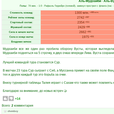
Аль-Мудхаиби
-
Аль-В
Голы:
74 мин.
- 1:0 -
Рафаэль Геррейро
(головой), замкнул прострел с фланга (пас 
1300 млн.
+499 млн.
Стоимость команд:
2742
+697
Рейтинг силы команд:
2354
+611
Стартовый состав:
2429
+686
Игравший состав:
2662
+861
Сила в начале матча:
1975
+831
Сила в конце матча:
Владение мячом:
Мудхаиби все же один раз пробила оборону Вусты, которая выглядела
Мудхаиби подняться на 5 строчку, в двух очках впереди Лива. Вуста сохран
Лучшей командой тура становится Сур.
В матчах 23 тура Сур сыграет с Сиб, а Муссанна примет на своём поле Фан
тех и других каждый тур это борьба за очки.
Внизу турнирной таблицы Талия играет с Сахам что также может повлиять 
Благодарю за внимание, до новых встреч 🤝
+14
Всего:
2
комментария
chemboy