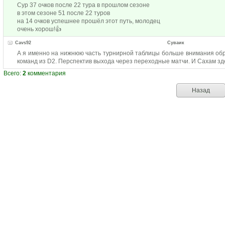
Сур 37 очков после 22 тура в прошлом сезоне
в этом сезоне 51 после 22 туров
на 14 очков успешнее прошёл этот путь, молодец
очень хорош!👍
Cavs92
Суваик
А я именно на нижнюю часть турнирной таблицы больше внимания обр
команд из D2. Перспектив выхода через переходные матчи. И Сахам зде
Всего:
2
комментария
Назад