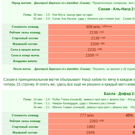
Перед матчем:
Дмитрий Березин
aka
davidber
(
Сахам
): "Приветствую соперника, это
Сахам
-
Аль-Наср
2:
Голы:
39 мин.
- 1:0 -
Али Муса
, выход один на один
92 мин.
- 2:0 -
Салах Аль-Кахали
, удар с близкого расстояния (пас -
Салем Ал
908 млн.
+256 млн.
Стоимость команд:
2136
+413
Рейтинг силы команд:
2139
+520
Стартовый состав:
2209
+496
Игравший состав:
2235
+290
Сила в начале матча:
1509
+31
Сила в конце матча:
Владение мячом:
После матча:
Дмитрий Березин
aka
davidber
(
Сахам
): "Неужели, не прошло и 22 туро
Сахам в принципиальном матче обыгрывает Наср забив по мячу в каждом из
теперь 15 строчку. И опять же, здесь все ещё не решено и каждый матч ком
Бахла
-
Дофар
2
Голы:
14 мин.
- 1:0 -
Рубен Тапиа
(головой), замкнул прострел с фланга (пас -
Алса
29 мин.
- 1:1 -
Амиран Каландадзе
, удар с близкого расстояния
34 мин.
- 2:1 -
Микчен Таманг
(головой), замкнул прострел с фланга (пас -
Ру
777 млн.
45%
Стоимость команд:
2263
+428
Рейтинг силы команд:
1982
Стартовый состав:
1949
4
Игравший состав: