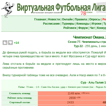
Главная
|
Новости
|
Онлайн
|
Правила
|
Опросы
|
Ре
Расписание
|
Турниры
|
Команды
|
Игроки
|
Т
Рейтинги
|
Форум
|
Чат
|
Конку
Чемпионат Омана. 2
Сезон 77. Чемпионаты стра
+14
Тур 22
- 255 день, 1 ию
До финиша рукой подать, а борьба за медали все обостряется. Пожалуй И
четыре очка преимущества не так и много. А вот Муссанна и Сур идут всего в 
Лива отстала в борьбе за медали и претендует лишь на место в мироку
серьёзные противники.
Внизу турнирной таблицы тоже не все очевидно. Ахли и Наср имея по 7 и 8
Сур
-
Аль-Талия
1
Голы:
73 мин.
- 1:0 -
Сами Аль-Хасани
, удар с близкого расстояния (пас -
Якдхан А
1148 млн.
+352 млн.
Стоимость команд:
2658
+378
Рейтинг силы команд:
2433
4
Стартовый состав: