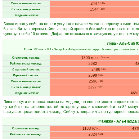
2447
+342
Сила в начале матча:
1544
+185
Сила в конце матча:
Владение мячом:
Бахла играя у себя на поле и уступая в начале матча сопернику в силе те
были забиты в первом тайме, а второй прошел без забитых голов хотя ко
чувствует себя 10 строчке, Дофар же показывал отличную игру в первом кру
Лива
-
Аль-Сиб
0
Голы:
82 мин.
- 0:1 -
Захир Аль-Агбари
(головой), удар с близкого расстояния (пас -
1305 млн.
+54 млн.
Стоимость команд:
2682
4
Рейтинг силы команд:
2486
+429
Стартовый состав:
2599
+153
Игравший состав:
2590
+169
Сила в начале матча:
2297
+107
Сила в конце матча:
46%
Владение мячом:
Лива по сути потеряла шансы на медали, но вполне может зацепиться за
чутье было на стороне гостей, которые угадали с колизией и на 82 мину
наступает целая когорта команд. Сиб чуть поправил свое турнирное положе
Фанджа
-
Аль-Нахда
1103 млн.
47
Стоимость команд:
2824
+151
Рейтинг силы команд: