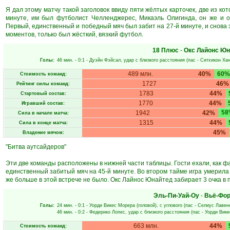
Я дал этому матчу такой заголовок ввиду пяти жёлтых карточек, две из ко
минуте, им был футболист Челленджерес, Микаэль Олигинда, он же и о
Первый, единственный и победный мяч был забит на 27-й минуте, и снова 
моментов, только был жёсткий, вязкий футбол.
18 Плюс
-
Окс Лайонс Юн
Голы:
46 мин.
- 0:1 -
Дуэйн Фэйсал
, удар с близкого расстояния (пас -
Ситхикон Хан
489 млн.
40%
60%
Стоимость команд:
1727
46%
Рейтинг силы команд:
1783
44%
Стартовый состав:
1770
44%
Игравший состав:
58
1942
42%
Сила в начале матча:
1315
44%
Сила в конце матча:
45%
Владение мячом:
"Битва аутсайдеров"
Эти две команды расположены в нижней части таблицы. Гости ехали, как ф
единственный забитый мяч на 45-й минуте. Во втором тайме игра умерила п
же больше в этой встрече не было. Окс Лайнос Юнайтед забирает 3 очка в
Эль-Пи-Уай-Оу
-
Вьё-Фор
Голы:
24 мин.
- 0:1 -
Уорди Викес Морера
(головой), с углового (пас -
Селиус Лавен
46 мин.
- 0:2 -
Федерико Лопес
, удар с близкого расстояния (пас -
Уорди Вик
663 млн.
44%
Стоимость команд: