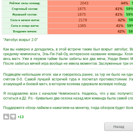
2043
44%
Рейтинг силы команд:
1875
41%
59
Стартовый состав:
1875
41%
59
Игравший состав:
5
2179
42%
Сила в начале матча:
1365
41%
59
Сила в конце матча:
42%
5
Владение мячом:
"Автобус вскрыт 2.0"
Как вы наверно и догадались, в этой встрече также был вскрыт автобус. В
средняку чемпионата, Эль-Пи-Уай-Оу, интересное название команды. Хозяе
весь матч. Уже в первом тайме были забиты все два мяча, Уорди Викес 
После забитых мячей игра вообще не имела моментов. Заслуженные три оч
Подведём небольшие итоги: как и говорилось ранее, за тур не было ни одн
счётом 0-0. Самой лучшей встречей тура я посчитал противостояние У
атакующий и боевой матч, в котором хозяева одержали волевую победу.
Я поздравляю всех с началом Чемпионата. Надеюсь, что у вас получитс
остаться в Д2. P.s - буквально два сезона назад моя команда была самой сл
Поддержите обзор лайком и нажатием на монетку, тогда обзоров будет бол
+13
Назад