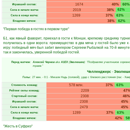
1674
40%
60%
Игравший состав:
62%
2019
38%
Сила в начале матча:
1269
37%
63%
Сила в конце матча:
38%
62%
Владение мячом:
"Первая победа в гостях в первом туре"
Б1, как явный фаворит, приехал в гости к Монши, крепкому средняку турн
получилась в одни ворота: преимущество в два мяча у гостей было уже к
игру: победный мяч был забит вингером Сергеем Рыбалкой на 70-й минуте,
так и закончилась, уверенной победой гостей.
Перед матчем:
Алексей Чернов
aka
А1ЕХ
(
Эволюшен
): "Поздравляю участников соревно
травм."
Челленджерс
-
Эволюш
Голы:
27 мин.
- 0:1 -
Михали Надь
(головой), удар с близкого расстояния (пас -
Хам
578 млн.
37%
63%
Стоимость команд:
2209
47
Рейтинг силы команд:
2308
46%
Стартовый состав:
2308
45%
Игравший состав:
2479
45%
Сила в начале матча:
1289
37%
63%
Сила в конце матча:
42%
5
Владение мячом:
"Жесть в Суфриэ"