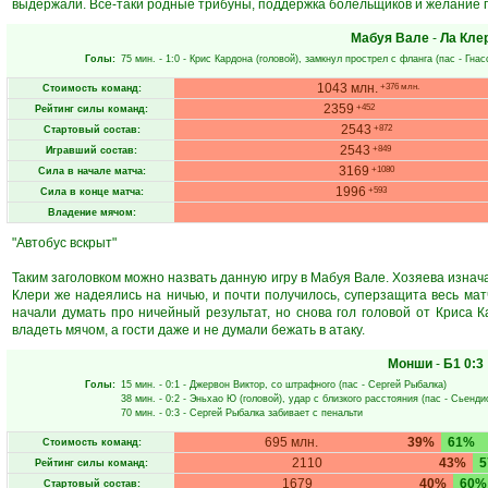
выдержали. Всё-таки родные трибуны, поддержка болельщиков и желание 
Мабуя Вале
-
Ла Кле
Голы:
75 мин.
- 1:0 -
Крис Кардона
(головой), замкнул прострел с фланга (пас -
Гнас
1043 млн.
+376 млн.
Стоимость команд:
2359
+452
Рейтинг силы команд:
2543
+872
Стартовый состав:
2543
+849
Игравший состав:
3169
+1080
Сила в начале матча:
1996
+593
Сила в конце матча:
Владение мячом:
"Автобус вскрыт"
Таким заголовком можно назвать данную игру в Мабуя Вале. Хозяева изнач
Клери же надеялись на ничью, и почти получилось, суперзащита весь матч
начали думать про ничейный результат, но снова гол головой от Криса
владеть мячом, а гости даже и не думали бежать в атаку.
Монши
-
Б1
0:3
Голы:
15 мин.
- 0:1 -
Джервон Виктор
, со штрафного (пас -
Сергей Рыбалка
)
38 мин.
- 0:2 -
Эньхао Ю
(головой), удар с близкого расстояния (пас -
Сьенди
70 мин.
- 0:3 -
Сергей Рыбалка
забивает с пенальти
695 млн.
39%
61%
Стоимость команд:
2110
43%
Рейтинг силы команд:
1679
40%
60%
Стартовый состав: