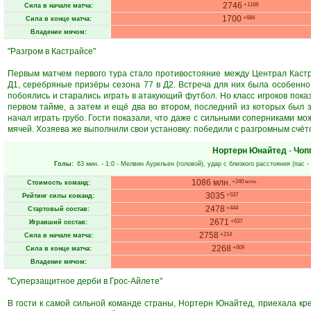
2746
+1168
Сила в начале матча:
1700
+684
Сила в конце матча:
Владение мячом:
"Разгром в Кастрайсе"
Первым матчем первого тура стало противостояние между Централ Каст
Д1, серебряные призёры сезона 77 в Д2. Встреча для них была особенно т
побоялись и старались играть в атакующий футбол. Но класс игроков пока
первом тайме, а затем и ещё два во втором, последний из которых был з
начал играть грубо. Гости показали, что даже с сильными соперниками м
мячей. Хозяева же выполнили свои установку: победили с разгромным счёт
Нортерн Юнайтед
-
Чоп
Голы:
63 мин.
- 1:0 -
Мелвин Аурельен
(головой), удар с близкого расстояния (пас -
1086 млн.
+240 млн.
Стоимость команд:
3035
+537
Рейтинг силы команд:
2478
+444
Стартовый состав:
2671
+637
Игравший состав:
2758
+214
Сила в начале матча:
2268
+609
Сила в конце матча:
Владение мячом:
"Суперзащитное дерби в Грос-Айлете"
В гости к самой сильной команде страны, Нортерн Юнайтед, приехала кре