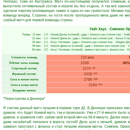
Чопперс, тоже из Кастрайса. Матч по-настоящему получился славным, и
выпустили оптимальный состав и играли бы без отдыха. А так всё законо
сделали парочку усиливающих замен и одна из них сработала: Мелвин Аур
команду вперёд. Странно, но гости после пропущенного мяча даже не меня
слабый матч для первой команды страны.
Уайт Хаус
-
Симпекс О
Голы:
11 мин.
- 1:0 -
Ханиф Долор
(головой), удар с близкого расстояния (пас -
Найх
21 мин.
- 1:1 -
Николя Джексон
, удар с близкого расстояния (пас -
Бенье Ста
26 мин.
- 2:1 -
Ангус Уиллиамс
, удар с близкого расстояния (пас -
Элиджа Дж
58 мин.
- 2:2 -
Николя Джексон
(головой), удар с близкого расстояния (пас -
У
84 мин.
- 3:2 -
Ангус Уиллиамс
(головой), замкнул прострел с фланга (пас -
На
723 млн.
Стоимость команд:
2269
46%
Рейтинг силы команд:
2274
+83
Стартовый состав:
2438
+247
Игравший состав:
2788
+288
Сила в начале матча:
2184
+617
Сила в конце матча:
Владение мячом:
"Перестрелка в Деннери"
Я считаю данный матч лучшим в первом туре Д1. В Деннери приезжал явны
думали, что будет боевой матч, так и произошло. Уже к 27-й минуте было за
давили, и сравняли счёт, забив свой второй мяч на 58-й минуте. Далее игра
даже незабитый пенальти в ворота гостей! Дело шло к ничьей, думали вс
замкнул прострел с фланга и стал лучшим игроком матча. Симпекс Орион