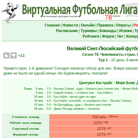
Главная
|
Новости
|
Онлайн
|
Правила
|
Опросы
|
Ре
Расписание
|
Турниры
|
Команды
|
Игроки
|
Т
Рейтинги
|
Форум
|
Чат
|
Конку
Великий Сент-Люсийский футбол
Сезон 78. Чемпионаты стран. 
+13
Тур 1
- 32 день, 6 июл
Приветствую, 1-й дивизион! Сегодня написал обзор для вас. Вчера прошёл
даже не было ни одной ничьи. Не будем медлить, поехали!
Централ Кастрайс
-
Морн Боис 
Голы:
6 мин.
- 1:0 -
Люсиан Сиалис
, удар с близкого расстояния (пас -
Филип Мэй
9 мин.
- 2:0 -
Алджей Алжер
, с углового (пас -
Гуш Найлс
)
26 мин.
- 3:0 -
Гуш Найлс
, выход один на один
36 мин.
- 4:0 -
Гуш Найлс
(головой), со штрафного (пас -
Люсиан Сиалис
)
62 мин.
- 5:0 -
Че Брэндфорд
, удар с близкого расстояния
68 мин.
- 6:0 -
Эрвин Ричард
забивает с пенальти
768 млн.
+299 млн.
Стоимость команд:
2253
+598
Рейтинг силы команд:
2276
+827
Стартовый состав:
2276
+827
Игравший состав: