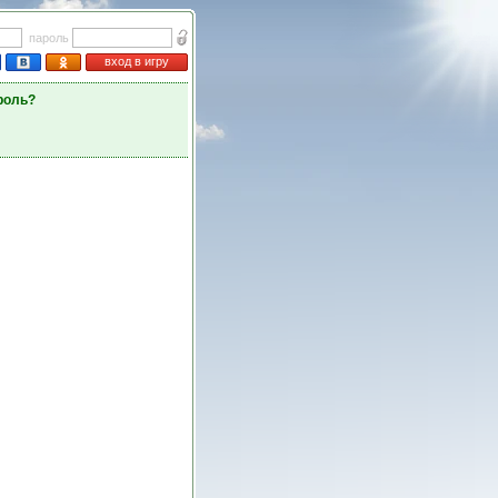
пароль
вход в игру
роль?