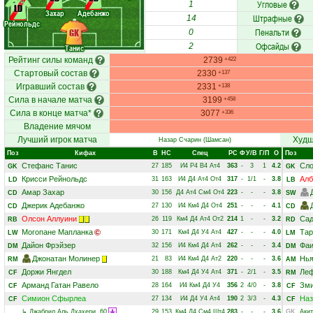
Угловые
1
LD
Захар
Адебанжо
Штрафные
14
Рейнольдс
Пенальти
GK
0
Офсайды
2
Танис
Рейтинг силы команд
2739
+422
Стартовый состав
2330
+137
Игравший состав
2331
+138
Сила в начале матча
3199
+458
Сила в конце матча*
3077
+336
Владение мячом
Лучший игрок матча
Худш
Назар Счарин
(Шамсан)
Поз
Кифах
В
НC
Спец
РC
Ф
У/В
Г/П
О
Поз
Стефанс Танис
Сло
27
185
И4
Р4
В4
Ат4
363
-
3
1
4.2
GK
GK
Крисси Рейнольдс
Алб
31
163
И4
Д4
Ат4
От4
317
-
1/1
-
3.8
LD
LB
Амар Захар
30
156
Д4
Ат4
См4
От4
223
-
-
-
3.8
CD
SW
Джерик Адебанжо
27
130
И4
Км4
Д4
От4
251
-
-
-
4.1
CD
CD
Олсон Аллуини
Сад
26
119
Км4
Д4
Ат4
От2
214
1
-
-
3.2
RB
RD
Могопане Мапланка
Тар
30
171
Км4
Д4
У4
Ат4
427
-
-
-
4.0
LW
LM
Дайон Фрэйзер
Фаи
32
156
И4
Км4
Д4
Ат4
262
-
-
-
3.4
DM
DM
Джонатан Молинер
Нья
21
83
И4
Км4
Д4
Ат2
220
-
-
-
3.6
RM
AM
Доржи Янгдел
Леф
30
188
Км4
Д4
У4
Ат4
371
-
2/1
-
3.5
CF
RM
Арманд Гатан Равело
Зми
28
164
И4
Км4
Д4
У4
356
2
4/0
-
3.8
CF
CF
Симион Сфырлеа
Наз
27
134
И4
Д4
У4
Ат4
190
2
3/3
-
4.3
CF
CF
↳
Джабрил Аль Дхахери
, 60
29
153
Км4
Д4
См4
Шт4
283
-
-
-
3.6
GK
Акит