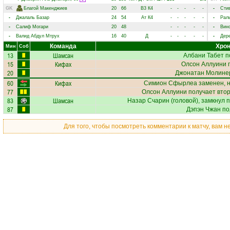
GK
Благой Макенджиев
20
66
В3
К4
-
-
-
-
-
-
Сти
-
Джалаль Базар
24
54
Ат
К4
-
-
-
-
-
-
Рал
-
Салиф Могари
20
48
-
-
-
-
-
-
Вин
-
Валид Абдул Мтрух
16
40
Д
-
-
-
-
-
-
Дер
Команда
Хрон
Мин
Соб
13
Шамсан
Албани Табет
п
15
Кифах
Олсон Аллуини
п
20
Джонатан Молине
60
Кифах
Симион Сфырлеа
заменен, 
77
Олсон Аллуини
получает втор
83
Шамсан
Назар Счарин
(головой), замкнул 
87
Дэпэн Чжан
по
Для того, чтобы посмотреть комментарии к матчу, вам 