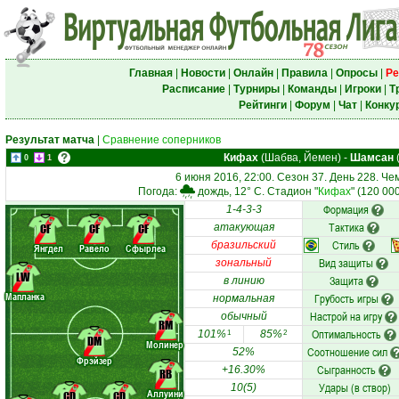
Главная
|
Новости
|
Онлайн
|
Правила
|
Опросы
|
Ре
Расписание
|
Турниры
|
Команды
|
Игроки
|
Т
Рейтинги
|
Форум
|
Чат
|
Конку
Результат матча
|
Сравнение соперников
Кифах
(Шабва, Йемен)
-
Шамсан
(
0
1
6 июня 2016, 22:00. Сезон 37. День 228. Ч
Погода:
дождь, 12° C. Стадион "
Кифах
" (120 00
Формация
1-4-3-3
Тактика
CF
CF
CF
атакующая
Стиль
бразильский
Янгдел
Равело
Сфырлеа
Вид защиты
зональный
LW
Защита
в линию
Мапланка
Грубость игры
нормальная
Настрой на игру
обычный
RM
Оптимальность
101%
85%
1
2
DM
Молинер
Соотношение сил
52%
Фрэйзер
Сыгранность
+16.30%
RB
Удары (в створ)
10(5)
Аллуини
CD
CD