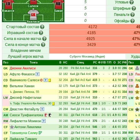
Угловые
5
LD
RD
Салеси
Штрафные
5
Факаоси
Хаман
Пенальти
GK
0
Офсайды
0
Акилиси
Стартовый состав
4172
4
Игравший состав
4185
47
Сила в начале матча
4925
47%
Сила в конце матча
3429
47
Владение мячом
Лучший игрок матча
Худш
Суброто Мохамед
(Индия)
Поз
Тонга
В
НC
Спец
РC
Ф
У/В
Г/П
О
ЗС
РФ
Поз
Джонни Акилиси
28
260
Р4
В4
Ат4
Ка4
316
-
3
2
3.0
80
286
GK
GK
Афуло Факаоси
Ла
32
182
Км4
Д4
Пк4
Ат4
379
-
-
-
3.7
57
238
LD
LD
Ваиниколо Салеси
Ха
32
204
Д4
Пк4
Ат2
Ка4
415
3
-
-
4.1
59
271
CD
CD
Вильяни Хаман
32
175
Км4
Д4
Пк4
Ат4
373
-
-
-
4.2
82
306
RD
CD
↳
Джемес Попона
, 55
29
194
Д4
Пк4
Ат4
Л4
399
-
-
-
4.2
81
334
RD
Джозеф Нафеталаи
33
216
Км4
Д4
У4
Ат4
310
-
-
-
4.7
87
271
LM
LW
↳
Тофу Уналото-Ки-Акеноа
, 30
32
293
Км4
Д4
У4
Ат4
318
1
1/0
-
3.9
73
243
↳
Джастин Фатайулу
26
284
Км4
Д4
У4
Ат4
470
-
1/1
-
4.6
67
329
CM
CM
Сиоси Туифангалока
30
311
Д4
Пк4
У4
Ат4
618
-
2/1
0/1
4.9
61
393
AM
↳
К
Лифалетти Моимои
30
248
Км4
Д4
У4
Ат4
376
-
2/1
-
4.4
62
243
RM
CM
Антони Ликилики
28
334
Д4
Пк4
У4
Ат4
546
-
1/0
-
4.6
65
372
↳
CF
Ан
Таваивуна Силиу
30
311
Д4
Пк4
У4
Ат4
559
-
1/1
1
6.0
61
358
RW
CF
Лафаэли Тиману
31
285
Д4
Пк4
У4
Ат4
563
1
-
-
4.4
62
363
CF
CF