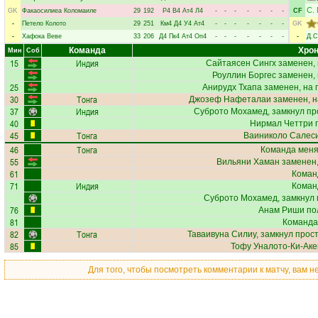
С.
GK
Факаосилиеа Коломаиле
29
192
Р4
В4
Ат4
Л4
-
-
-
-
-
-
-
CF
-
Петело Колото
29
251
Км4
Д4
У4
Ат4
-
-
-
-
-
-
-
GK
-
Хафока Веве
33
206
Д4
Пк4
Ат4
Оп4
-
-
-
-
-
-
-
-
Д.С
Команда
Хрон
Мин
Соб
15
Индия
Сайтаясен Сингх
заменен, 
Роуллин Боргес
заменен, 
25
Анирудх Тхапа
заменен, на 
30
Тонга
Джозеф Нафеталаи
заменен, н
37
Индия
Суброто Мохамед
, замкнул пр
40
Нирмал Четтри
п
45
Тонга
Ваиниколо Салес
46
Тонга
Команда меняе
55
Вильяни Хаман
заменен,
61
Коман
71
Индия
Коман
Суброто Мохамед
, замкнул
76
Анам Риши
по
81
Команда
82
Тонга
Таваивуна Силиу
, замкнул прос
85
Тофу Уналото-Ки-Ак
Для того, чтобы посмотреть комментарии к матчу, вам 