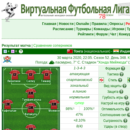
Главная
|
Новости
|
Онлайн
|
Правила
|
Опросы
|
Ре
Расписание
|
Турниры
|
Команды
|
Игроки
|
Т
Рейтинги
|
Форум
|
Чат
|
Конку
Результат матча
|
Сравнение соперников
Тонга
(национальная)
-
Инди
4
0
30 марта 2020, 22:05. Сезон 52. День 348.
К
Погода:
пасмурно, 7° C. Стадион "
Хонда Мийякода
" 
Формация
1-3-4-3
Тактика
CF
CF
CF
атакующая
Стиль
спартаковский
Ликилики
Силиу
Тиману
Вид защиты
зональный
Защита
в линию
AM
Грубость игры
нормальная
Туифангалока
Настрой на игру
супер
LM
RM
CM
Оптимальность
98%
100%
1
2
Нафеталаи
Моимои
Фатайулу
Соотношение сил
47%
Сыгранность
+8.10%
Удары (в створ)
8(4)
CD