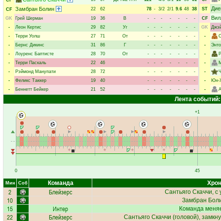
CF
Дие
Замбран Болин
22
62
78
-
3/2
2/1
9.6
48
38
ST
CF
Вил
GK
Грей Шерман
19
36
В
-
-
-
-
-
-
-
CF
-
Леон Кертис
29
82
Уг
-
-
-
-
-
-
-
GK
Джэй
-
Терри Уолш
27
71
От
-
-
-
-
-
-
-
-
С
-
Бернс Дикинс
31
86
Г
-
-
-
-
-
-
-
-
Энто
-
Лоуренс Баптисте
28
70
От
-
-
-
-
-
-
-
-
Р
-
Терри Паскаль
22
46
-
-
-
-
-
-
-
-
М
-
Рэймонд Манупати
28
72
-
-
-
-
-
-
-
-
Ч
-
Феликс Таккер
19
40
-
-
-
-
-
-
-
-
Юн-
-
Беннетт Бейкер
21
52
-
-
-
-
-
-
-
-
Лента событий:
+1
0
45
Команда
Хрон
Мин
Соб
2
Блейзерс
Сантьяго Скаччи
, с
10
Замбран Бол
15
Интер
Команда меняе
22
Блейзерс
Сантьяго Скаччи
(головой), замкн