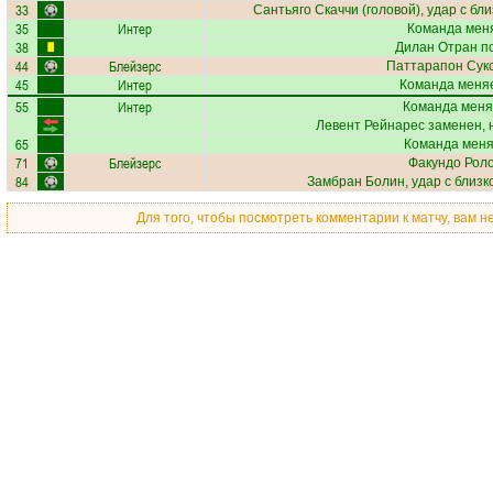
33
Сантьяго Скаччи
(головой), удар с бл
35
Интер
Команда меня
38
Дилан Отран
по
44
Блейзерс
Паттарапон Сук
45
Интер
Команда меняе
55
Интер
Команда меня
Левент Рейнарес
заменен, 
65
Команда меняе
71
Блейзерс
Факундо Рол
84
Замбран Болин
, удар с близк
Для того, чтобы посмотреть комментарии к матчу, вам 