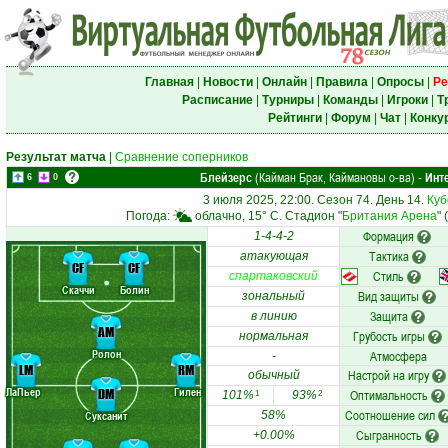
Главная
|
Новости
|
Онлайн
|
Правила
|
Опросы
|
Ре
Расписание
|
Турниры
|
Команды
|
Игроки
|
Т
Рейтинги
|
Форум
|
Чат
|
Конку
Результат матча
|
Сравнение соперников
Блейзерс
(Кайман Брак, Каймановы о-ва)
Инт
-
6
0
3 июля 2025, 22:00. Сезон 74. День 14.
Куб
Погода:
облачно, 15° C. Стадион "
Британия Арена
"
Формация
1-4-4-2
Тактика
атакующая
CF
CF
Стиль
спартаковский
Скаччи
Болин
Вид защиты
зональный
Защита
в линию
AM
Грубость игры
нормальная
Ролон
Атмосфера
-
LM
RM
Настрой на игру
обычный
ЛаПьер
Гилен
DM
Оптимальность
101%
93%
1
2
Соотношение сил
Суксанит
58%
Сыгранность
+0.00%