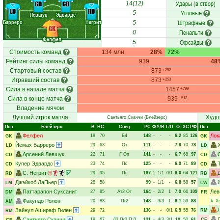
Удары (в створ)
CD
CD
14(12)
LD
RD
Угловые
5
Левшук
Эдвардс
Барреро
Негрит
Штрафные
5
GK
Пенальти
0
Фелфел
Офсайды
5
Стоимость команд
134 млн.
28%
72%
Рейтинг силы команд
939
48
Стартовый состав
873
+252
Игравший состав
873
+253
Сила в начале матча
1457
+799
Сила в конце матча
939
+513
Владение мячом
Лучший игрок матча
Худш
Сантьяго Скаччи
(Блейзерс)
Поз
Блейзерс
В
НC
Спец
РC
Ф
У/В
Г/П
О
ЗС
РФ
Поз
Фелфел
Лок
19
70
В4
148
-
-
-
6.2
85
126
GK
GK
Йемах Барреро
29
63
От
111
-
-
-
7.9
70
78
LD
LD
Арсений Левшук
22
71
Г
Оп
141
-
-
-
6.7
68
97
CD
CD
Купер Эдвардс
23
74
Пк
125
-
-
-
6.9
71
89
CD
CD
С. Негрит
29
95
Пк
187
1
1/1
0/1
8.0
64
121
RD
RB
Джэйкоб ЛаПьер
28
58
99
-
1/1
-
6.8
58
57
LM
LW
Паттарапон Суксанит
Лев
27
85
Ат2
От
164
-
2/2
1
7.9
66
109
DM
FR
Факундо Ролон
20
83
Пк2
148
-
3/3
1
8.1
59
88
↳
Х
AM
Зайнул Ашираф Гилен
29
72
136
-
-
0/1
6.9
55
76
RM
RM
Сантьяго Скаччи
19
67
Д2
Пк2
П
Л
121
-
4/3
3/1
10
50
61
CF