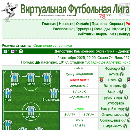
Главная
|
Новости
|
Онлайн
|
Правила
|
Опросы
|
Ре
Расписание
|
Турниры
|
Команды
|
Игроки
|
Т
Рейтинги
|
Форум
|
Чат
|
Конку
Результат матча
|
Сравнение соперников
Депортиво Камионерос
(Аргентина)
-
Депор
0
2
2 сентября 2025, 22:00. Сезон 74. День 257
Погода:
пасмурно, 10° C. Стадион "
Эстадио де Атлетико Кон
Формация
1-4-3-3
Тактика
суперзащитная
CF
CF
CF
Стиль
тики-така
Ортис
Лабри
Нунес
Вид защиты
зональный
Защита
в линию
LW
RW
Грубость игры
нормальная
Итон
Вильяроэль
Атмосфера
-
Настрой на игру
супер
CM
Оптимальность
100%
109%
1
2
Родригес
Соотношение сил
46%
LB
Сыгранность
+13.51%