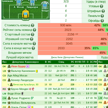
Каннеманн
Удары (в створ)
CD
CD
3(3)
RD
Угловые
6
А. Мосах
Ландазури
Мендес
Штрафные
6
GK
Пенальти
0
Брдар
Офсайды
1
Стоимость команд
930 млн.
42%
58
Рейтинг силы команд
2023
44%
Стартовый состав
2156
+12
Игравший состав
2202
46%
Сила в начале матча
3045
46%
Сила в конце матча
2033
35%
65%
Владение мячом
45%
Лучший игрок матча
Худш
Джош Кили
(Депортиво Ринкон)
Поз
Депортиво Камионерос
В
НC
Спец
РC
Ф
У/В
Г/П
О
ЗС
РФ
Поз
Иван Брдар
26
162
В4
Ат2
П4
Л4
347
-
9
4
1.5
72
265
GK
GK
Вальтер Каннеманн
20
112
Д4
И4
Ат
256
1
-
-
2.5
48
131
LB
LB
Ади Абед Мосах
20
111
Км4
Д4
От2
291
1
-
-
2.8
46
141
↳
CD
Кеннер Ландазури
21
117
Д4
Ка3
204
2
-
-
2.7
55
120
CD
CD
↳
Вячеслав Кульбачук
, 80
18
69
Д4
228
-
-
-
4.3
93
213
CD
Бруно Мендес
33
189
Км4
Д4
Ат4
См4
453
1
-
-
3.0
45
216
↳
RD
Фоде Итон
22
141
Км4
Д4
Ат4
Шт4
395
-
1/1
-
3.0
57
235
RB
LW
Лор
Лукас Родригес
19
79
Км
Д2
Уг
139
-
-
-
2.7
49
74
LW
CM
Мойзес Вильяроэль
33
135
Д4
Пк4
Ат4
Л4
351
-
1/1
-
3.4
63
235
FR
RW
Хоель Ортис
↳
22
128
У
261
-
-
-
2.7
68
187
CF