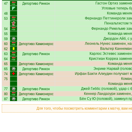
47
Депортиво Ринкон
Гастон Ортиз
заменен
Угловые теперь б
48
Команда меняе
53
Фернандо Петтинероли
зам
Пенальтистом т
54
Фернандо Рикельме
зам
55
Команда меня
59
Джордон Айб
, с 
60
Депортиво Камионерос
Леонель Нунес
заменен, на
62
Вальтер Каннеман
63
Депортиво Ринкон
Карлос Эстевес
заменен,
64
Кристиан Корреа
заменен
65
Депортиво Камионерос
Команда меня
65
Депортиво Ринкон
Энрике Нарвай
(голово
74
Депортиво Камионерос
Ирфан Бакти Алиудин
получает
м
75
Коман
Команда меняе
77
Депортиво Ринкон
Джей Гиббс
(головой), удар с 
80
Депортиво Камионерос
Кеннер Ландазури
заменен,
87
Депортиво Ринкон
Бён Су Ю
(головой), замкнул п
Для того, чтобы посмотреть комментарии к матчу, вам 