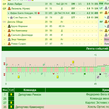
Иш
Ален Лабри
RW
19
81
Км2
Д4
У4
190
-
1/1
-
3.5
74
151
CF
Леонель Нунес
LF
16
51
Д
157
-
-
-
3.8
78
124
CF
ST
↳
Ирфан Бакти Алиудин
, 60
33
185
Д4
Пк4
У4
Ат4
424
-
-
-
4.2
94
400
↳
↳
Сэм Ларссон
, 74
18
74
Д2
177
-
-
-
3.8
93
184
GK
Джоэль Ойеда
20
54
Ат
-
-
-
-
-
-
-
RF
-
Бруно Мариани
24
85
И2
Ат
-
-
-
-
-
-
-
↳
-
Яко Кампоамор
19
50
Д
-
-
-
-
-
-
-
GK
-
Сантьяго Джаллардо
23
46
И
-
-
-
-
-
-
-
-
-
Энцо Чаморро
20
44
Ат
-
-
-
-
-
-
-
-
Мат
-
Роман Суарес
17
47
Ат
-
-
-
-
-
-
-
-
Луи
Лента событий:
+1
0
45
Команда
Хрон
Мин
Соб
7
Депортиво Ринкон
Федерико Вега
п
25
Команда меня
27
Карлос Эстевес
35
Депортиво Камионерос
Хоель Ортис
по