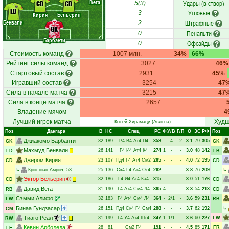
Вега
Удары (в створ)
CD
CD
5(3)
LD
Угловые
3
Кирия
Бельерин
Бенвали
Штрафные
2
GK
Пенальти
0
Барбанти
Офсайды
0
Стоимость команд
1007 млн.
34%
66%
Рейтинг силы команд
3027
46%
Стартовый состав
2931
45%
Игравший состав
3254
47
Сила в начале матча
3215
47
Сила в конце матча
2657
Владение мячом
4
Лучший игрок матча
Худш
Косей Хирамацу
(Ависпа)
Поз
Дангара
В
НC
Спец
РC
Ф
У/В
Г/П
О
ЗС
РФ
Поз
Джиакомо Барбанти
32
189
Р4
В4
Ат4
П4
358
-
4
2
3.1
79
305
GK
GK
Махмуд Бенвали
26
141
Г4
И4
Ат4
К4
274
1
-
-
3.0
48
142
LD
LB
Джером Кирия
23
107
Пд4
Г4
Ат4
См2
265
-
-
-
4.0
72
195
CD
CD
↳
Кристиан Амрич
, 53
25
136
Ск4
Г4
Ат4
От4
262
-
-
-
3.8
76
209
↳
Эктор Бельерин
32
186
Г4
И4
Ат4
Ка4
315
-
-
-
3.0
51
176
CD
CD
Давид Вега
31
190
Г4
Ат4
См4
Л4
365
4
-
-
3.3
54
213
RB
CD
Сэмми Алифо
32
183
Г4
Ат4
См4
Л4
364
-
2/1
-
3.6
59
231
LW
RB
Бинаа Гундзасар
26
151
Пд4
Ск4
Г4
См4
288
-
-
-
3.7
62
192
↳
CM
Тиаго Реал
31
199
Г4
У4
Ат4
Шт4
347
1
1/1
-
3.6
60
227
LW
RW
Кевин Арболеда
28
81
См2
П4
191
-
-
-
4.5
85
171
FR
LF