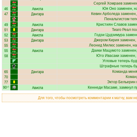
Сергей Хомраев
заменен
46
Ависпа
Юя Оно
заменен, н
47
Дангара
Кевин Арболеда
заменен,
Пенальтистом теп
49
Ависпа
Кристиян Славов
замен
51
Дангара
Тиаго Реал
пол
52
Ависпа
Годзи Цудзимура
замене
53
Дангара
Джером Кирия
заменен,
55
Леонид Милюс
заменен, на
55
Ависпа
Даики Мацумото
заменен,
58
Юто Ивасаки
заменен,
Угловые теперь бу
Штрафные теперь бу
65
Дангара
Команда меняе
70
Коман
77
Эктор Бельерин
90
Ависпа
+1
Кеннеди Масаме
, замкнул 
Для того, чтобы посмотреть комментарии к матчу, вам 