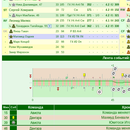
↳
↳
Ника Дзаламидзе
, 47
33
185
Г4
У4
Ат4
П4
352
-
-
-
4.2
82
309
Сергей Хомраев
19
72
См
171
-
-
-
4.2
88
152
RW
ST
↳
↳
Коул МакЛаган
, 46
31
199
Пд4
Г4
У4
Ат4
371
-
1/0
-
4.2
81
321
Леонид Милюс
26
155
Г4
У4
Ат4
См
277
1
-
-
4.1
84
243
CF
RF
↳
↳
Тохирджон Тагойзода
, 55
32
186
Г4
У4
Ат4
См4
362
-
1/1
-
4.2
85
330
GK
Янош Такач
23
94
Р
В3
Ат4
-
-
-
-
-
-
-
CF
-
Магомед Оздоев
18
113
Г4
И2
П4
Л4
-
-
-
-
-
-
-
GK
-
Марк Концей
22
66
Г4
И2
Оп
-
-
-
-
-
-
-
-
-
Рогви Мухаммедов
24
50
-
-
-
-
-
-
-
-
-
Закир Мирзохон
19
53
-
-
-
-
-
-
-
-
Лента событий:
+1
0
45
Команда
Хрон
Мин
Соб
15
Ависпа
Команда меняет
30
Дангара
Махмуд Бенвали
39
Ависпа
Юкитоси Ит
46
Дангара
Команда меня