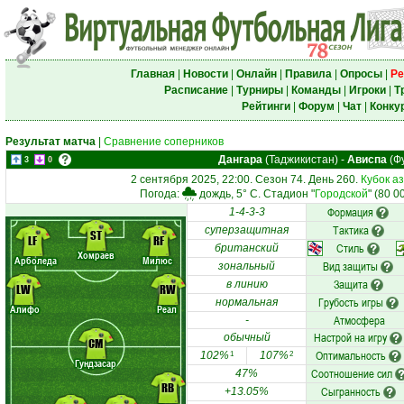
Главная
|
Новости
|
Онлайн
|
Правила
|
Опросы
|
Ре
Расписание
|
Турниры
|
Команды
|
Игроки
|
Т
Рейтинги
|
Форум
|
Чат
|
Конку
Результат матча
|
Сравнение соперников
Дангара
(Таджикистан)
-
Ависпа
(Фу
3
0
2 сентября 2025, 22:00. Сезон 74. День 260.
Кубок а
Погода:
дождь, 5° C. Стадион "
Городской
" (80 0
Формация
1-4-3-3
Тактика
суперзащитная
ST
LF
RF
Стиль
британский
Хомраев
Арболеда
Милюс
Вид защиты
зональный
Защита
в линию
LW
RW
Грубость игры
нормальная
Алифо
Реал
Атмосфера
-
Настрой на игру
обычный
CM
Оптимальность
102%
107%
1
2
Гундзасар
Соотношение сил
47%
RB
Сыгранность
+13.05%