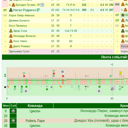
А
RM
↳
Брэндон Гусман
, 65
18
69
Г4
И
Ат
212
-
-
-
4.2
86
192
Натал Родригез
↳
29
181
Г4
У4
Ат3
Уг4
355
-
2/1
-
4.0
55
207
ST
А
CF
GK
Хорхе Омар Амегаза
29
59
П
-
-
-
-
-
-
-
Л
-
Джимми Баланта
17
47
У
-
-
-
-
-
-
-
CF
-
Хосе Паниагуа
19
56
Г
-
-
-
-
-
-
-
GK
Ка
-
Эдгар Соза
20
80
Ск4
Г4
И2
-
-
-
-
-
-
-
-
Ар
-
Леонардо Веласко
20
68
У
-
-
-
-
-
-
-
-
Д
-
Хосе Чавез
16
39
Шт
-
-
-
-
-
-
-
-
Бр
-
Диего Ромеро
17
50
И
-
-
-
-
-
-
-
-
Хосу
-
Эдельмиро Гузес
25
15
-
-
-
-
-
-
-
-
Хорге
Лента событий:
+1
0
45
Команда
Хрон
Мин
Соб
9
Циклон
Леонардо Пирис
, замкнул пр
20
Команда меня
25
Ройяль Пари
Дзюдзо Ура
(головой), удар с бл
35
Циклон
Команда меня