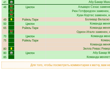
41
Абу Бакар Мах
46
Циклон
Альваро Сехас
замене
Рюн Готфредсен
заменен,
Хуан Кортес
заменен, н
49
Ройяль Пари
Боливар Веласко
50
Циклон
Команда меня
65
Ройяль Пари
Команда меня
Одион Игало
заменен, 
70
Циклон
Команда меня
75
Ройяль Пари
Коман
Команда меняе
80
Зилла Ривас Риве
80
Циклон
Абу Бакар 
85
Команда меняет
Для того, чтобы посмотреть комментарии к матчу, вам 