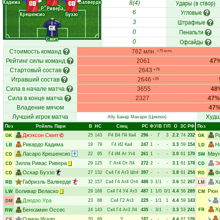
Кадима
Валверде
Удары (в створ)
CD
CD
8(4)
Р. Ривера
Угловые
6
Крешенсио
Буэзо
Штрафные
3
GK
Пенальти
0
Смит
Офсайды
0
Стоимость команд
762 млн.
+75 млн.
Рейтинг силы команд
2061
47
Стартовый состав
2643
+79
Игравший состав
2646
+26
Сила в начале матча
3655
48
Сила в конце матча
2327
47%
Владение мячом
47
Лучший игрок матча
Худш
Абу Бакар Махари
(Циклон)
Поз
Ройяль Пари
В
НC
Спец
РC
Ф
У/В
Г/П
О
ЗС
РФ
Поз
Джэксон Смит
Р
25
143
Р4
В4
П4
Ка4
296
-
7
3
2.2
74
232
GK
GK
Рикардо Кадима
Н
19
79
Г4
И2
Ка4
247
1
-
-
3.3
59
154
LB
LD
Ласаро Крешенсио
Мвун
22
95
Г4
И4
Ат
Уг4
261
1
-
-
3.0
61
170
CD
SW
Зилла Ривас Ривера
Э
29
125
Г
Ат4
От
Л4
272
2
-
-
3.1
61
178
CD
CD
Оскар Буэзо
Ф
27
132
Ск4
Г4
Ат3
Шт4
397
-
-
-
3.8
61
254
CD
RD
Габриэль Валверде
Х
32
157
Ск4
Г4
Ат4
От4
488
3
1/1
-
3.6
52
267
RB
LM
Боливар Веласко
Рюн 
29
168
Ск4
Г4
У4
Ат3
487
1
1/0
0/1
4.4
56
289
LW
CM
Дзюдзо Ура
23
88
Ск4
Г2
Ат3
229
-
1/1
1
4.4
59
143
↳
DM
Х
Бенхамин Оссес
24
143
Ск4
Г4
Ат3
Л4
435
-
3/1
-
3.3
53
241
FR
RW
Одион Игало
↳
20
69
У
187
-
-
-
4.4
67
126
CF