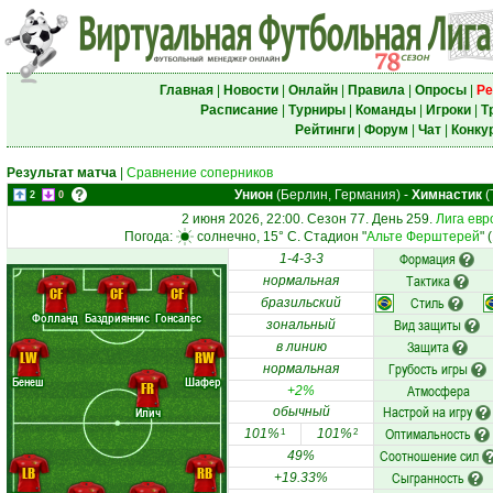
Главная
|
Новости
|
Онлайн
|
Правила
|
Опросы
|
Ре
Расписание
|
Турниры
|
Команды
|
Игроки
|
Т
Рейтинги
|
Форум
|
Чат
|
Конку
Результат матча
|
Сравнение соперников
Унион
(Берлин, Германия)
-
Химнастик
(
2
0
2 июня 2026, 22:00. Сезон 77. День 259.
Лига евр
Погода:
солнечно, 15° C. Стадион "
Альте Ферштерей
" 
Формация
1-4-3-3
Тактика
нормальная
CF
CF
CF
Стиль
бразильский
Фолланд
Баздрияннис
Гонсалес
Вид защиты
зональный
Защита
в линию
LW
RW
Грубость игры
нормальная
Бенеш
Шафер
FR
Атмосфера
+2%
Настрой на игру
Илич
обычный
Оптимальность
101%
101%
1
2
Соотношение сил
49%
LB
RB
Сыгранность
+19.33%