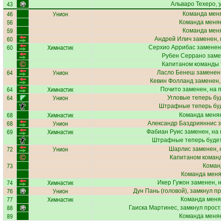
43
Альваро Техеро
,
46
Унион
Команда меня
56
Команда меняе
59
Команда меня
60
Андрей Илич
заменен, 
60
Химнастик
Серхио Аррибас
заменен
Рубен Серрано
заме
Капитаном команды 
64
Унион
Ласло Бенеш
заменен,
Кевин Фолланд
заменен,
64
Химнастик
Почито
заменен, на 
64
Унион
Угловые теперь бу
Штрафные теперь бу
68
Химнастик
Команда меняе
68
Унион
Александр Баздрияннис
з
69
Химнастик
Фабиан Руис
заменен, на
Штрафные теперь буде
72
Унион
Шарлис
заменен, 
Капитаном коман
73
Коман
Команда меняе
74
Химнастик
Икер Гужон
заменен, 
76
Унион
Дун Пань
(головой), замкнул п
77
Химнастик
Команда меня
88
Гаиска Мартинес
, замкнул прост
89
Команда меняе