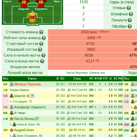
Какон
Чжан
Удары (в створ)
CD
CD
11(6)
Угловые
6
Шарлис
Урданета
Штрафные
2
GK
Пенальти
0
Прохонь
Офсайды
1
Стоимость команд
2000 млн.
+235 млн.
Рейтинг силы команд
3856
+300
Стартовый состав
3716
4
Игравший состав
3902
4
Сила в начале матча
4638
47%
Сила в конце матча
4117
+97
Владение мячом
47
Лучший игрок матча
Худш
Гаиска Мартинес
(Химнастик)
Поз
Унион
В
НC
Спец
РC
Ф
У/В
Г/П
О
ЗС
РФ
Поз
Матеуш Прохонь
29
217
Р4
В4
Ат4
П4
513
-
8
3
2.6
74
418
GK
GK
Ульма Какон
Дав
26
184
Д4
Ат4
См4
К4
382
1
1/0
-
3.2
54
230
LB
LB
Шарлис
29
210
Д4
Ат4
См4
Ка4
364
-
-
-
3.8
66
250
CD
CD
Р
↳
Сон Дадли
, 72
26
181
Д4
И4
Ат4
Ка4
420
-
-
-
3.9
86
382
CD
Альфредо Урданета
28
202
Д4
Ат4
См4
Л4
457
1
-
0/1
3.5
54
271
CD
↳
И Чжан
В
30
230
Д4
Ат4
См4
Тр3
441
-
1/1
-
3.9
60
291
RB
RB
Ласло Бенеш
И
30
182
Д4
И4
Ат4
См4
424
-
-
-
4.0
76
323
LW
LW
А
↳
Алексис Блен
, 64
28
210
Д4
И4
Ат4
Уг4
536
-
-
-
4.3
89
528
DM
Андрей Илич
23
155
Д4
И4
У4
Ат
395
-
2/2
-
3.9
66
262
С
FR
RW
↳
Боян Оташевич
, 60
28
203
Д4
И4
У4
Ат4
432
-
-
-
4.2
71
339
↳