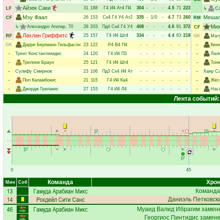
Айзек Саки
31
188
Г4
И4
Ат4
П4
304
-
-
-
4.5
71
223
LF
↳
Са
Мэу Фаал
Мешал
26
153
Ск4
Г4
У4
Ат2
335
-
1/0
-
4.7
73
260
CF
RM
Мих
↳
Алехандро Агилар
, 70
28
203
Пд4
Ск4
Г4
У4
408
-
-
-
4.6
91
372
CF
Лахлан Гриффитс
25
157
Г4
И4
Шт4
334
-
-
-
4.4
63
218
RF
GK
Мат
GK
Дарри Бергманн Гильфасон
23
122
Р4
В4
П4
-
-
-
-
-
-
-
-
Кен
-
Трент Константинидис
24
120
Г4
И4
П3
-
-
-
-
-
-
-
-
Лал
-
Трелони Браун
25
121
Г4
И4
Шт4
-
-
-
-
-
-
-
-
Тон
-
Сулифу Смирнов
23
106
Пд3
Ск4
И4
Ат
-
-
-
-
-
-
-
-
Хаир С
-
Пол Каламбокис
21
115
Г4
И4
Ка4
-
-
-
-
-
-
-
-
Жес
-
Джордж Грилакис
27
153
Г4
И4
Л4
-
-
-
-
-
-
-
-
Нас
Лента событий:
0
45
Команда
Хрон
Мин
Соб
13
Гамуда Арабиан Микс
Команда
14
Рокдейл Сити Санс
Даниэль Петковск
46
Гамуда Арабиан Микс
Муаид Валид Ибрагим
замене
Георгиос Пинтидис
замене