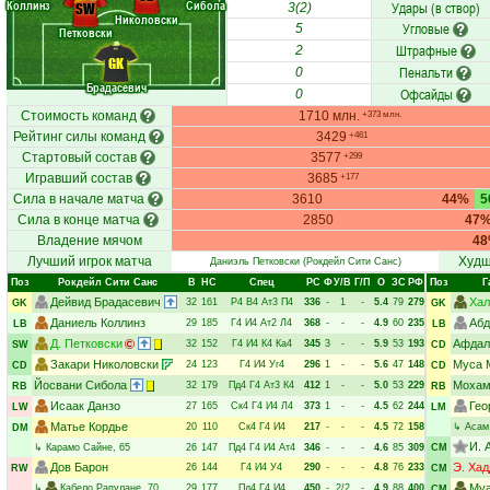
Коллинз
Сибола
Удары (в створ)
SW
3(2)
Николовски
Угловые
5
Петковски
Штрафные
2
GK
Пенальти
0
Брадасевич
Офсайды
0
Стоимость команд
1710 млн.
+373 млн.
Рейтинг силы команд
3429
+461
Стартовый состав
3577
+299
Игравший состав
3685
+177
Сила в начале матча
3610
44%
5
Сила в конце матча
2850
47
Владение мячом
4
Лучший игрок матча
Худш
Даниэль Петковски
(Рокдейл Сити Санс)
Поз
Рокдейл Сити Санс
В
НC
Спец
РC
Ф
У/В
Г/П
О
ЗС
РФ
Поз
Г
Дейвид Брадасевич
Хал
32
161
Р4
В4
Ат3
П4
336
-
1
-
5.4
79
279
GK
GK
Даниель Коллинз
Абд
29
185
Г4
И4
Ат2
Л4
368
-
-
-
4.9
60
235
LB
LB
Д. Петковски
Афдал
32
152
Г4
И4
К4
Ка4
345
3
-
-
5.9
53
193
SW
CD
Закари Николовски
Муса 
24
123
Г4
И4
Уг4
296
1
-
-
5.6
47
148
CD
CD
Йосвани Сибола
Мохам
32
179
Пд4
Г4
Ат3
К4
412
1
-
-
5.0
53
229
RB
RB
Исаак Данзо
Гео
27
165
Ск4
Г4
И4
Л4
373
1
-
-
4.5
62
244
LW
LM
Матье Кордье
20
110
Ск4
Г4
И4
217
-
-
-
4.5
72
158
↳
Асам
DM
И. 
↳
Карамо Сайне
, 65
26
147
Пд4
Г4
И4
Ат4
346
-
-
-
4.6
85
309
CM
Дов Барон
Э. Ха
26
144
Г4
И4
У4
290
-
-
-
4.8
76
233
RW
CM
Муа
↳
Кабело Рапулане
, 70
29
177
Пд4
Г4
И4
450
-
2/2
-
4.9
88
400
CM