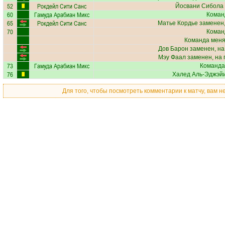
52
Рокдейл Сити Санс
Йосвани Сибола
60
Гамуда Арабиан Микс
Коман
65
Рокдейл Сити Санс
Матье Кордье
заменен,
70
Коман
Команда меняе
Дов Барон
заменен, на
Мэу Фаал
заменен, на 
73
Гамуда Арабиан Микс
Команда
76
Халед Аль-Эджэй
Для того, чтобы посмотреть комментарии к матчу, вам 