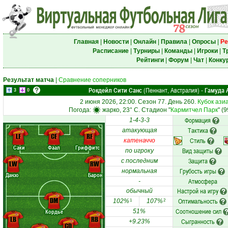
Главная
|
Новости
|
Онлайн
|
Правила
|
Опросы
|
Ре
Расписание
|
Турниры
|
Команды
|
Игроки
|
Т
Рейтинги
|
Форум
|
Чат
|
Конку
Результат матча
|
Сравнение соперников
Рокдейл Сити Санс
(Пеннант, Австралия)
Гамуда 
-
3
0
2 июня 2026, 22:00. Сезон 77. День 260.
Кубок ази
Погода:
жарко, 23° C. Стадион "
Кармитчел Парк
" (
Формация
1-4-3-3
Тактика
атакующая
LF
CF
RF
Стиль
катеначчо
Саки
Фаал
Гриффитс
Вид защиты
по игроку
Защита
с последним
LW
RW
Грубость игры
нормальная
Данзо
Барон
Атмосфера
-
Настрой на игру
обычный
DM
Оптимальность
102%
107%
1
2
Соотношение сил
Кордье
51%
LB
RB
Сыгранность
+9.23%
CD