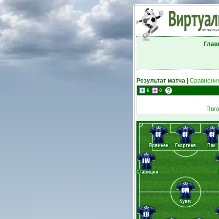
Глав
Результат матча
|
Сравнение
6
0
Пог
CF
CF
CF
Ярвинен
Георгиев
Пак
LW
Ставицки
CM
Куяте
LB