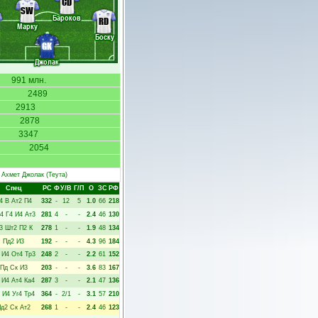
CD
SW
Бароков
RD
Марку
Боску
GK
Джолак
991 млн.
2489
2913
2878
3347
2054
Ахмет Джолак
(Теута)
Спец
РC
Ф
У/В
Г/П
О
ЗС
РФ
4
В
Ат2
П4
332
-
12
5
1.0
66
218
4
Г4
И4
Ат3
281
4
-
-
2.4
46
130
3
Шт2
П2
К
278
1
-
-
1.9
48
134
Пд2
И3
192
-
-
-
4.3
96
184
И4
От4
Тр3
248
2
-
-
2.2
61
152
Пд
Ск
И3
203
-
-
-
3.6
83
167
И4
Ат4
Ка4
287
3
-
-
2.1
47
136
И4
Уг4
Тр4
364
-
2/1
-
3.1
57
210
Пд2
Ск
Ат2
268
1
-
-
2.4
46
123