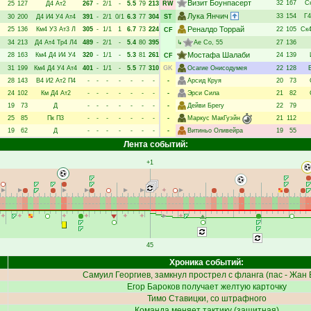
Визит Боунпасерт
32
167
С
25
127
Д4
Ат2
267
-
2/1
-
5.5
79
213
RW
Лука Янчич
33
154
Г4
30
200
Д4
И4
У4
Ат4
391
-
2/1
0/1
6.3
77
304
ST
Реналдо Торрай
25
136
Км4
У3
Ат3
Л
305
-
1/1
1
6.7
73
224
22
105
Ск
CF
34
213
Д4
Ат4
Тр4
Л4
489
-
2/1
-
5.4
80
395
↳
Ае Со
, 55
27
136
Мостафа Шалаби
28
163
Км4
Д4
И4
У4
320
-
1/1
-
5.3
81
261
24
139
CF
31
199
Км4
Д4
У4
Ат4
401
-
1/1
-
5.5
77
310
GK
Осагие Онисодумея
22
128
28
143
В4
И2
Ат2
П4
-
-
-
-
-
-
-
-
Арсид Круя
20
73
24
102
Км
Д4
Ат2
-
-
-
-
-
-
-
-
Эрси Сила
21
82
19
73
Д
-
-
-
-
-
-
-
-
Дейви Брегу
22
79
25
85
Пк
П3
-
-
-
-
-
-
-
-
Маркус МакГуэйн
21
112
19
62
Д
-
-
-
-
-
-
-
-
Витиньо Оливейра
19
55
Лента событий:
+1
45
Хроника событий:
Самуил Георгиев
, замкнул прострел с фланга (пас -
Жан 
Егор Бароков
получает желтую карточку
Тимо Ставицки
, со штрафного
Команда меняет тактику (защитная)