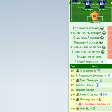
Бенвенуто
CD
CD
Оливера
Эронен
GK
Ангелов
Стоимость команд
Рейтинг силы команд
Стартовый состав
Игравший состав
Сила в начале матча
Сила в конце матча
Владение мячом
Лучший игрок матча
Поз
Интер
А. Ангелов
GK
Г. Родольфо Бенвенуто
LB
Луис Оливера
CD
Алекси Эронен
CD
Лоранд Фолди
RB
Тимо Ставицки
LW
Мамаду Куяте
CM
↳
Г. Леонардо Пенальва
, 46
Жан Боту
RW