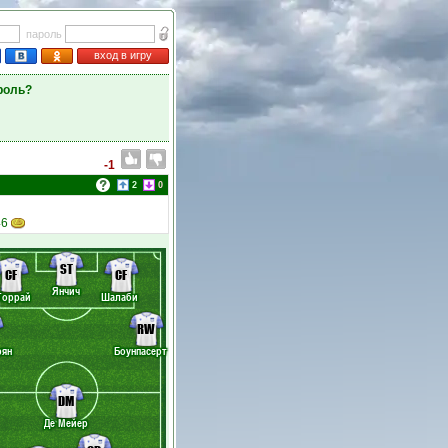
пароль
вход в игру
роль?
-1
2
0
46
ST
CF
CF
Янчич
Торрай
Шалаби
RW
рян
Боунпасерт
DM
Де Мейер