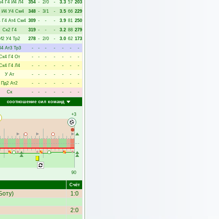
к4
Г4
И4
Л4
354
-
2/0
-
3.3
57
203
И4
У4
См4
348
-
3/1
-
3.5
66
229
4
Г4
Ат4
См4
309
-
-
-
3.9
81
250
Ск2
Г4
319
-
-
-
3.2
88
279
И2
У4
Тр2
278
-
2/0
-
3.0
62
173
В4
Ат3
Тр3
-
-
-
-
-
-
-
Ск4
Г4
От
-
-
-
-
-
-
-
Ск4
Г4
Л4
-
-
-
-
-
-
-
У
Ат
-
-
-
-
-
-
-
Пд2
Ат2
-
-
-
-
-
-
-
Ск
-
-
-
-
-
-
-
соотношение сил команд
+3
90
Счёт
Боту
)
1:0
2:0