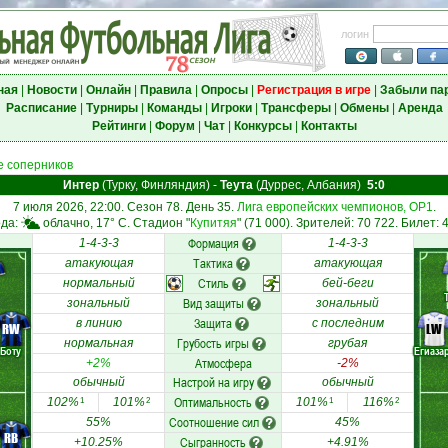
логин
ная
|
Новости
|
Онлайн
|
Правила
|
Опросы
|
Регистрация в игре
|
Забыли па
Расписание
|
Турниры
|
Команды
|
Игроки
|
Трансферы
|
Обмены
|
Аренда
Рейтинги
|
Форум
|
Чат
|
Конкурсы
|
Контакты
 соперников
Интер
(Турку, Финляндия)
-
Теута
(Дуррес, Албания)
5:0
7 июля 2026, 22:00. Сезон 78. День 35.
Лига европейских чемпионов, ОР1
.
ода:
облачно, 17° C. Стадион "
Купитяя
" (71 000). Зрителей: 70 722. Билет: 
Формация
1-4-3-3
1-4-3-3
Тактика
атакующая
атакующая
Стиль
нормальный
бей-беги
Вид защиты
зональный
зональный
Защита
в линию
с последним
RW
LW
Грубость игры
нормальная
грубая
Боту
Егиаза
Атмосфера
+2%
-2%
Настрой на игру
обычный
обычный
Оптимальность
102%
101%
101%
116%
1
2
1
2
Соотношение сил
55%
45%
RB
Сыгранность
+10.25%
+4.91%