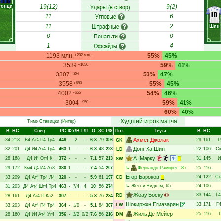
Фолди
Удары (в створ)
19(12)
9(2)
LD
Угловые
11
6
Штрафные
Шин
11
2
Пенальти
0
0
Офсайды
1
4
1193 млн.
55%
45%
+202 млн.
3539
59%
41%
+1050
3307
53%
47%
+394
3558
55%
45%
+680
4002
54%
46%
+655
3004
59%
41%
+950
60%
40%
Худший игрок матча
Тимо Ставицки
(Интер)
В
НC
Спец
РC
Ф
У/В
Г/П
О
ЗС
РФ
Поз
Теута
В
НC
Ахмет Джолак
34
213
В4
Ат4
П4
Тр4
448
-
2
-
6.3
79
356
29
161
Р
GK
Донг Ха Шин
32
201
Д4
И4
Ат4
Тр4
463
1
-
-
6.3
48
223
22
106
Ск
LD
А. Марку
28
168
Д4
И4
От4
К
372
-
-
-
7.1
57
213
31
145
И
SW
29
172
Км4
Д4
И4
Ат3
380
1
-
-
7.4
54
207
↳
Фернандо Рамирес
, 85
25
116
Егор Бароков
24
122
Ск
33
209
Д4
Ат4
Тр4
Л4
320
-
-
-
5.9
61
197
CD
↳
Жесси Нидхэм
, 65
24
106
31
203
Д4
Ат4
Шт4
Тр4
463
-
7/4
4
10
56
274
Жоау Боску
33
144
Г4
RD
28
161
Д4
Ат4
П
Ка2
307
-
-
-
5.3
76
234
Шокиржон Егиазарян
33
171
Г4
LW
33
203
Д4
Ат4
П4
Тр4
364
-
1/0
-
5.1
84
307
Жиль Де Мейер
25
116
28
160
Д4
И4
Ат4
Уг4
356
-
2/2
0/2
7.6
56
216
DM