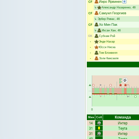
Йиро Ярвинен
CF
↳
Александр Назаренко
, 46
Самуил Георгиев
CF
↳
Эрбер Ривас
, 46
Хо Мин Пак
CF
↳
Ихсан Хан
, 46
GK
Субхам Рой
-
Энди Нахар
-
Юсси Ниска
-
Том Блэквелл
-
Ээли Киискиля
0
Команда
Мин
Соб
14
Интер
31
Теута
31
Интер
40
Теута