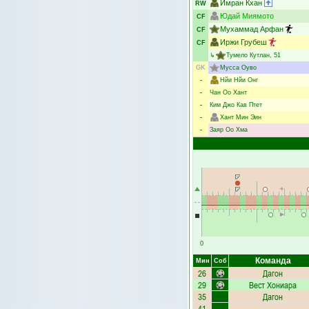
Имран Кхан
RW
Юдай Миямото
CF
Мухаммад Арфан
CF
Иржи Грубеш
CF
↳
Тумело Кутлан
, 51
GK
Мусса Оуво
-
Нйи Нйи Онг
-
Чан Оо Хант
-
Ким Джо Кав Птет
-
Хант Мин Эин
-
Заяр Оо Хма
0
Команда
Мин
Соб
26
Дагон
29
Вест Хониара
35
Дагон
41