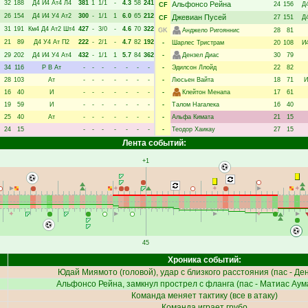
32
188
Д4
И4
Ат4
Л4
381
1
1/1
-
4.3
58
241
Альфонсо Рейна
24
156
Д
CF
26
154
Д4
И4
У4
Ат2
300
-
1/1
1
6.0
65
212
Джевиан Пусей
27
151
Д
CF
31
191
Км4
Д4
Ат2
Шт4
427
-
3/0
-
4.6
70
322
GK
Анджело Ригояннис
28
81
21
89
Д4
У4
Ат
П2
222
-
2/1
-
4.7
82
192
-
Шарлес Тристрам
20
108
И
29
202
Д4
И4
У4
Ат4
432
-
1/1
1
5.7
84
362
-
Дензел Диас
30
79
34
116
Р
В
Ат
-
-
-
-
-
-
-
-
Эдилсон Ллойд
22
82
28
103
Ат
-
-
-
-
-
-
-
-
Люсьен Вайта
18
71
И
16
40
И
-
-
-
-
-
-
-
-
Клейтон Менапа
17
61
19
59
И
-
-
-
-
-
-
-
-
Талом Нагалека
16
40
25
40
Ат
-
-
-
-
-
-
-
-
Альфа Кимата
21
15
24
15
-
-
-
-
-
-
-
-
Теодор Хаикау
27
15
Лента событий:
+1
45
Хроника событий:
Юдай Миямото
(головой), удар с близкого расстояния (пас -
Ден
Альфонсо Рейна
, замкнул прострел с фланга (пас -
Матиас Аум
Команда меняет тактику (все в атаку)
Команда играет грубо