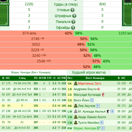
ойевич
Боуэн
Удары (в створ)
12(6)
8(4)
Угловые
5
5
Штрафные
3
5
Пенальти
0
0
Офсайды
3
0
874 млн.
42%
58%
1193 мл
2746
50%
50%
+38
3052
49%
51%
3229
50%
50%
+28
3240
52%
48%
+259
2548
57%
43%
+629
52%
48%
Худший игрок матча
Морис Аенгари
(Вест Хониара)
В
НC
Спец
РC
Ф
У/В
Г/П
О
ЗС
РФ
Поз
Вест Хониара
В
НC
Мартиньш Зугс
27
173
Р4
В4
Ат4
П4
281
-
4
2
3.3
79
243
23
135
Р
GK
Андрижа Боуэн
34
140
Д4
И4
Ат4
Уг4
352
1
1/1
-
4.0
53
202
25
150
Д4
LB
Махуади Кусмади
34
197
Д4
Ат4
От4
Тр4
306
1
-
-
3.6
57
191
29
186
Д4
CD
Венэ Йоко
22
93
Д3
И3
Ат
214
1
1/1
-
4.1
62
146
23
127
Д
CD
Лев Акулов
29
95
У
192
-
-
-
5.0
96
185
28
171
Д4
RB
27
138
Д4
И4
Ат3
Л4
316
1
2/0
0/1
5.0
57
196
М. Аумада Акунья
26
167
Д4
LW
26
144
И4
Ат2
См
Шт4
254
-
-
0/1
5.1
63
175
Амди Ламин Конте
24
145
Д4
CM
25
79
Ат
187
-
-
-
4.0
66
136
Туита Миобиа
26
161
Д4
CM
30
143
Д4
И
Ат3
Л2
286
-
-
-
4.2
77
218
Морис Аенгари
25
151
Д
RW