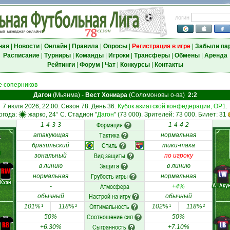
логин
ная
|
Новости
|
Онлайн
|
Правила
|
Опросы
|
Регистрация в игре
|
Забыли па
Расписание
|
Турниры
|
Команды
|
Игроки
|
Трансферы
|
Обмены
|
Аренда
Рейтинги
|
Форум
|
Чат
|
Конкурсы
|
Контакты
 соперников
Дагон
(Мьянма)
-
Вест Хониара
(Соломоновы о-ва)
2:2
7 июля 2026, 22:00. Сезон 78. День 36.
Кубок азиатской конфедерации, ОР1
.
огода:
жарко, 24° C. Стадион "
Дагон
" (73 000). Зрителей: 73 000. Билет: 31
Формация
1-4-3-3
1-4-4-2
Тактика
атакующая
нормальная
Стиль
бразильский
тики-така
ш
Вид защиты
зональный
по игроку
Защита
в линию
в линию
RW
LW
Грубость игры
нормальная
нормальная
Кхан
А. Аку
Атмосфера
-
+4%
Настрой на игру
обычный
обычный
Оптимальность
101%
118%
102%
118%
1
2
1
2
Соотношение сил
50%
50%
RB
LB
Сыгранность
+6.30%
+7.10%