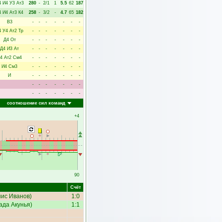
4
И4
У3
Ат3
280
-
2/1
1
5.5
62
187
4
И4
Ат3
К4
258
-
3/2
-
4.7
65
182
В3
-
-
-
-
-
-
-
4
У4
Ат2
Тр
-
-
-
-
-
-
-
Д4
От
-
-
-
-
-
-
-
Д4
И3
Ат
-
-
-
-
-
-
-
4
Ат2
См4
-
-
-
-
-
-
-
И4
См3
-
-
-
-
-
-
-
И
-
-
-
-
-
-
-
-
-
-
-
-
-
-
-
-
-
-
-
-
-
соотношение сил команд
+4
90
Счёт
ис Иванов
)
1:0
ада Акунья
)
1:1