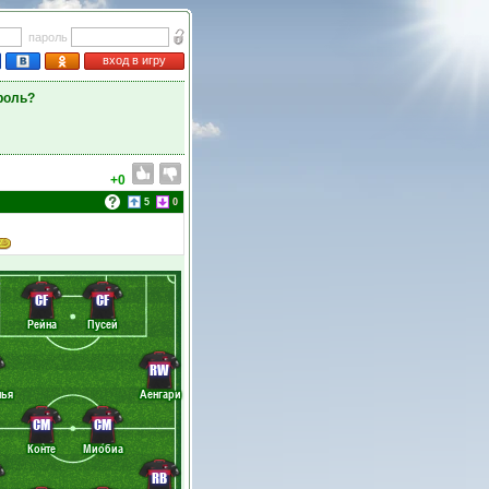
пароль
вход в игру
роль?
+0
5
0
CF
CF
Рейна
Пусей
RW
нья
Аенгари
CM
CM
Конте
Миобиа
RB