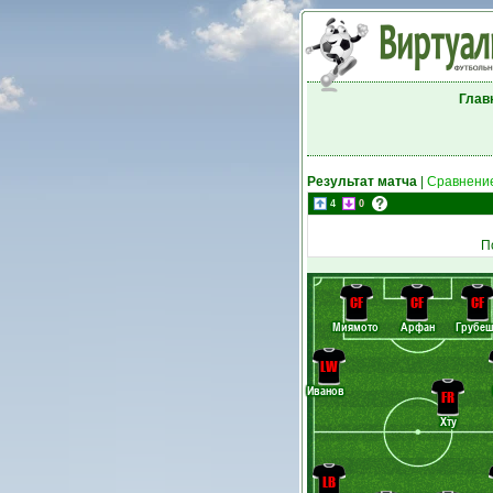
Глав
Результат матча
|
Сравнение
4
0
П
CF
CF
CF
Миямото
Арфан
Грубе
LW
Иванов
FR
Хту
LB