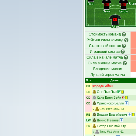
Пьо
Благ
CD
CD
Зейн
Белло
GK
Айан
Стоимость команд
Рейтинг силы команд
Стартовый состав
Игравший состав
Сила в начале матча
Сила в конце матча
Владение мячом
Лучший игрок матча
Поз
Дагон
Фарадж Айан
GK
Онг Пьо Пьо
LB
Кьяв Винн Зейн
CD
Франсиско Белло
CD
↳
Соэ Тхет Винь
, 83
Владан Благойевич
RB
Денис Иванов
LW
Петер Онг Вай Хту
FR
↳
Тинь Мьё Аунг
, 61