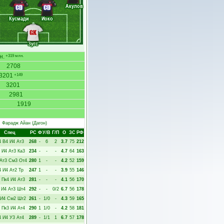
Акулов
CD
CD
Кусмади
Йоко
GK
Зугс
н.
+319 млн.
2708
3201
+149
3201
2981
1919
Фарадж Айан
(Дагон)
Спец
РC
Ф
У/В
Г/П
О
ЗС
РФ
4
В4
И4
Ат3
268
-
6
2
3.7
75
212
И4
Ат3
Ка3
234
-
-
-
4.7
64
163
Ат3
См3
От4
280
1
-
-
4.2
52
159
4
И4
Ат2
Тр
247
1
-
-
3.9
55
146
Пк4
И4
Ат3
281
-
-
-
4.1
56
170
И4
Ат3
Шт4
292
-
-
0/2
6.7
56
178
И4
См2
Шт2
261
-
1/0
-
4.3
59
165
Пк3
И4
Ат4
290
1
1/0
-
4.2
58
181
4
И4
У3
Ат4
289
-
1/1
1
6.7
57
178