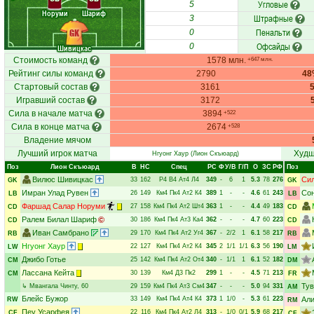
Угловые
5
Норуми
Шариф
Штрафные
3
Пенальти
GK
0
Офсайды
0
Шивицкас
Стоимость команд
1578 млн.
+647 млн.
Рейтинг силы команд
2790
48
Стартовый состав
3161
Игравший состав
3172
Сила в начале матча
3894
+522
Сила в конце матча
2674
+528
Владение мячом
Лучший игрок матча
Худш
Нгуонг Хаур
(Лион Скъюард)
Поз
Лион Скъюард
В
НC
Спец
РC
Ф
У/В
Г/П
О
ЗС
РФ
Поз
Вилюс Шивицкас
Сил
33
162
Р4
В4
Ат4
Л4
349
-
6
1
5.3
78
276
GK
GK
Имран Улад Рувен
Со
26
149
Км4
Пк4
Ат2
К4
389
1
-
-
4.6
61
243
LB
LB
Фаршад Салар Норуми
27
158
Км4
Пк4
Ат2
Шт4
363
1
-
-
4.4
49
183
CD
CD
Ралем Билал Шариф
30
186
Км4
Пк4
Ат3
Ка4
362
-
-
-
4.7
60
223
CD
CD
Иван Самбрано
29
170
Км4
Пк4
Ат2
Уг4
367
-
2/2
1
6.1
58
217
RB
RB
Нгуонг Хаур
22
127
Км4
Пк4
Ат2
К4
345
2
1/1
1/1
6.3
56
190
LW
LM
Джибо Готье
25
142
Км4
Пк4
Ат2
От4
340
-
1/1
1
6.1
52
182
CM
DM
Лассана Кейта
30
139
Км4
Д3
Пк2
299
1
-
-
4.5
71
213
CM
FR
Тув
↳
Мвангала Чинту
, 60
29
159
Км4
Пк4
Ат3
См4
347
-
-
-
5.0
94
331
AM
Блейс Бужор
33
149
Км4
Пк4
Ат4
К4
373
1
1/0
-
5.3
61
223
Али
RW
RM
Пеу Усарфея
22
116
Км4
Пк4
Ат2
Л4
313
-
1/0
0/1
5.9
68
217
CF
CF