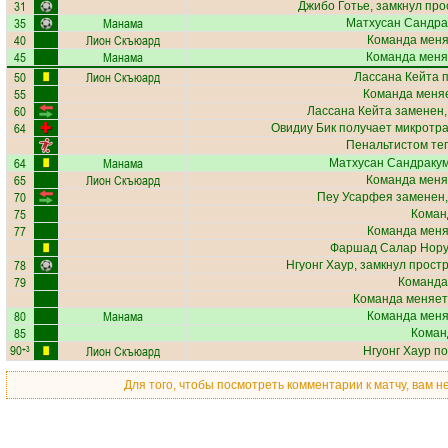
31
Джибо Готье
, замкнул про
35
Манама
Матхусан Сандра
40
Лион Скъюард
Команда меняе
45
Манама
Команда меня
50
Лион Скъюард
Лассана Кейта
п
55
Команда меняе
60
Лассана Кейта
заменен,
64
Овидиу Бик
получает
микротра
Пенальтистом те
64
Манама
Матхусан Сандраку
65
Лион Скъюард
Команда меня
70
Пеу Усарфея
заменен,
75
Коман
77
Команда меняе
Фаршад Салар Нор
78
Нгуонг Хаур
, замкнул простр
79
Команда
Команда меняет
80
Манама
Команда меняе
85
Коман
90
Лион Скъюард
+3
Нгуонг Хаур
по
Для того, чтобы посмотреть комментарии к матчу, вам 