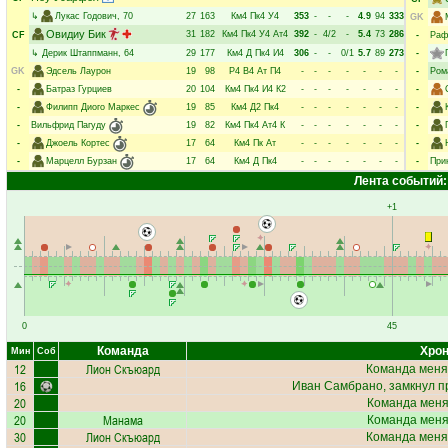
↳
Лукас Годович
, 70
27
163
Км4
Пк4
У4
353
-
-
-
4.9
94
333
GK
Овидиу Бик
31
182
Км4
Пк4
У4
Ат4
392
-
4/2
-
5.4
73
286
CF
-
Раф
↳
Дерик Штаппманн
, 64
29
177
Км4
Д
Пк4
И4
306
-
-
0/1
5.7
89
273
-
GK
Эдсель Лаурон
19
98
Р4
В4
Ат
П4
-
-
-
-
-
-
-
-
Ром
-
Батраз Гурциев
20
104
Км4
Пк4
И4
К2
-
-
-
-
-
-
-
-
-
Филипп Диого Маркес
19
85
Км4
Д2
Пк4
-
-
-
-
-
-
-
-
-
Вильфрид Пагуду
19
82
Км4
Пк4
Ат4
К
-
-
-
-
-
-
-
-
-
Джоель Кортес
17
64
Км4
Пк
Ат
-
-
-
-
-
-
-
-
-
Марцелл Бурзан
17
64
Км4
Д
Пк4
-
-
-
-
-
-
-
-
При
Лента событий:
+1
0
45
Команда
Хрон
Мин
Соб
12
Лион Скъюард
Команда меня
16
Иван Самбрано
, замкнул п
20
Команда меняе
20
Манама
Команда меняе
30
Лион Скъюард
Команда меня