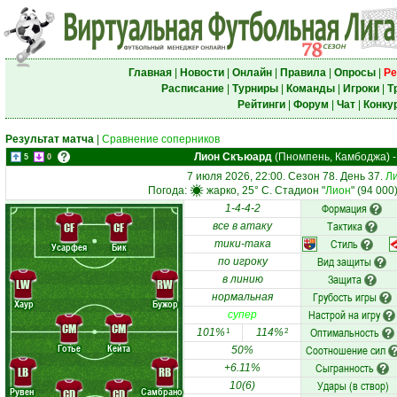
Главная
|
Новости
|
Онлайн
|
Правила
|
Опросы
|
Ре
Расписание
|
Турниры
|
Команды
|
Игроки
|
Т
Рейтинги
|
Форум
|
Чат
|
Конку
Результат матча
|
Сравнение соперников
Лион Скъюард
(Пномпень, Камбоджа)
5
0
7 июля 2026, 22:00. Сезон 78. День 37.
Ли
Погода:
жарко, 25° C. Стадион "
Лион
" (94 000
Формация
1-4-4-2
Тактика
CF
CF
все в атаку
Стиль
тики-така
Усарфея
Бик
Вид защиты
по игроку
Защита
в линию
LW
RW
Грубость игры
нормальная
Хаур
Бужор
Настрой на игру
супер
CM
CM
Оптимальность
101%
114%
1
2
Готье
Кейта
Соотношение сил
50%
Сыгранность
+6.11%
LB
RB
Удары (в створ)
10(6)
Рувен
Самбрано
CD
CD