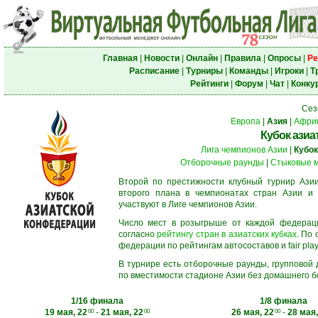
Главная
|
Новости
|
Онлайн
|
Правила
|
Опросы
|
Ре
Расписание
|
Турниры
|
Команды
|
Игроки
|
Т
Рейтинги
|
Форум
|
Чат
|
Конку
Сез
Европа
|
Азия
|
Афри
Кубок азиа
Лига чемпионов Азии
|
Кубок
Отборочные раунды
|
Стыковые 
Второй по престижности клубный турнир Азии
второго плана в чемпионатах стран Азии и 
участвуют в Лиге чемпионов Азии.
Число мест в розыгрыше от каждой федерац
согласно
рейтингу стран в азиатских кубках
. По
федерации по рейтингам автосоставов и fair play
В турнире есть отборочные раунды, групповой
по вместимости стадионе Азии без домашнего бо
1/16 финала
1/8 финала
19 мая, 22
-
21 мая, 22
26 мая, 22
-
28 мая,
00
00
00