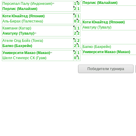
Перлис (Малайзия)
Персипал Палу (Индонезия)
1
0
ЛЧ
Перлис (Малайзия)
2
1
Коти Юнайтед (Япония)
3
1
Аль-Бирах (Палестина)
0
2
Коти Юнайтед (Япония)
Аматуку (Тувалу)
Кампани (Катар)
1
1
Аматуку (Тувалу)
2
2
ЛЧ
Ателе Олд Бойз (Тонга)
1
2
Бапко (Бахрейн)
2
1
Бапко (Бахрейн)
Университи Макао (Макао)
Университи Макао (Макао)
2
1
ЛЧ
Шелл Стингерс СК (Гуам)
0
1
Победители турнира