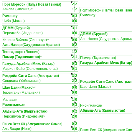
Порт Моресби (Папуа Новая Гвинея)
2
2
Ависпа (Япония)
1
2
Порт Моресби (Папуа Новая Гвин
ЛЧ
Рименсу
Рименсу
0
3
Чиба (Макао)
0
0
ДПММ (Бруней)
3
1
Персикабо (Индонезия)
0
0
ДПММ (Бруней)
Аль-Насср (Саудовская Арави
Киллер Вэйлес (Сингапур)
0
0
ЛЧ
Аль-Насср (Саудовская Аравия)
0
2
Тегевадзаро (Япония)
1
2
Памир (Таджикистан)
2
1
ЛЧ
Памир (Таджикистан)
Гамуда Арабиан Микс (Катар
Гамуда Арабиан Микс (Катар)
0
3
Марист Файр (Соломоновы о-ва)
0
1
Рокдейл Сити Санс (Австралия)
3
2
Согдиана (Узбекистан)
2
2
Рокдейл Сити Санс (Австрал
Шао Цзян (Макао)
Шао Цзян (Макао)
0
0
ЛЧ
Теренгану (Малайзия)
0
0
Малаван
1
0
Рионгмансан
0
3
Рионгмансан
Абдыш-Ата (Кыргызстан)
Абдыш-Ата (Кыргызстан)
0
2
Персипура (Индонезия)
2
0
ЛЧ
Панса Вест СК (Американское Самоа)
0
2
Аль-Бахри (Ирак)
0
0
Панса Вест СК (Американское Сам