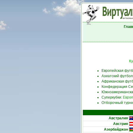
Глав
Ку
Европейская фут
Азиатский футбол
Африканская фут
Конфедерация Се
Южноамериканска
Суперкубки:
Евро
Отборочный турни
Австралия
Австрия
Азербайджан