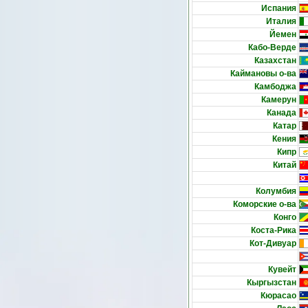
Испания
Италия
Йемен
Кабо-Верде
Казахстан
Каймановы о-ва
Камбоджа
Камерун
Канада
Катар
Кения
Кипр
Китай
Колумбия
Коморские о-ва
Конго
Коста-Рика
Кот-Дивуар
Кувейт
Кыргызстан
Кюрасао