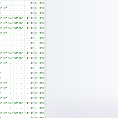
3
-
-
-
-
-
КС
КВ
КЛК
A
B
3
D3
-
-
-
-
КС
КВ
КЛК
3
-
-
-
-
-
КС
КВ
КЛК
A
B
A
B
C
D
3
D3
D4
D4
D4
D4
КС
КВ
КЛК
A
B
A
B
C
D
3
D3
D4
D4
D4
D4
КС
КВ
КЛК
A
B
A
B
C
D
3
D3
D4
D4
D4
D4
КС
КВ
КЛК
A
B
3
D3
-
-
-
-
КС
КВ
КЛК
-
-
-
-
-
КС
-
КЛК
-
-
-
-
-
КС
-
КЛК
-
-
-
-
-
КС
-
КЛК
A
B
A
B
C
D
3
D3
D4
D4
D4
D4
КС
КВ
КЛК
A
B
A
B
C
D
3
D3
D4
D4
D4
D4
КС
КВ
КЛК
A
B
3
D3
-
-
-
-
КС
КВ
КЛК
-
-
-
-
-
КС
-
КЛК
3
-
-
-
-
-
КС
КВ
КЛК
3
-
-
-
-
-
КС
КВ
КЛК
A
B
3
D3
-
-
-
-
КС
КВ
КЛК
A
B
3
D3
-
-
-
-
КС
КВ
КЛК
3
-
-
-
-
-
КС
КВ
КЛК
A
B
3
D3
-
-
-
-
КС
КВ
КЛК
A
B
A
B
C
D
3
D3
D4
D4
D4
D4
КС
КВ
КЛК
-
-
-
-
-
КС
-
КЛК
A
B
A
B
C
D
3
D3
D4
D4
D4
D4
КС
КВ
КЛК