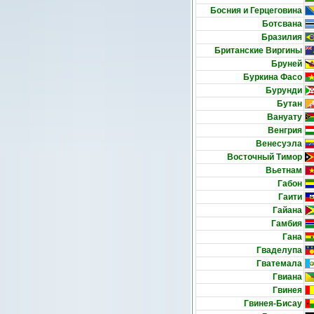
Босния и Герцеговина
Ботсвана
Бразилия
Британские Виргины
Бруней
Буркина Фасо
Бурунди
Бутан
Вануату
Венгрия
Венесуэла
Восточный Тимор
Вьетнам
Габон
Гаити
Гайана
Гамбия
Гана
Гваделупа
Гватемала
Гвиана
Гвинея
Гвинея-Бисау