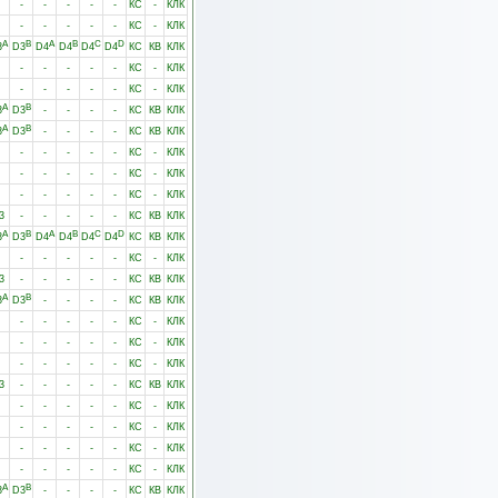
-
-
-
-
-
КС
-
КЛК
-
-
-
-
-
КС
-
КЛК
A
B
A
B
C
D
3
D3
D4
D4
D4
D4
КС
КВ
КЛК
-
-
-
-
-
КС
-
КЛК
-
-
-
-
-
КС
-
КЛК
A
B
3
D3
-
-
-
-
КС
КВ
КЛК
A
B
3
D3
-
-
-
-
КС
КВ
КЛК
-
-
-
-
-
КС
-
КЛК
-
-
-
-
-
КС
-
КЛК
-
-
-
-
-
КС
-
КЛК
3
-
-
-
-
-
КС
КВ
КЛК
A
B
A
B
C
D
3
D3
D4
D4
D4
D4
КС
КВ
КЛК
-
-
-
-
-
КС
-
КЛК
3
-
-
-
-
-
КС
КВ
КЛК
A
B
3
D3
-
-
-
-
КС
КВ
КЛК
-
-
-
-
-
КС
-
КЛК
-
-
-
-
-
КС
-
КЛК
-
-
-
-
-
КС
-
КЛК
3
-
-
-
-
-
КС
КВ
КЛК
-
-
-
-
-
КС
-
КЛК
-
-
-
-
-
КС
-
КЛК
-
-
-
-
-
КС
-
КЛК
-
-
-
-
-
КС
-
КЛК
A
B
3
D3
-
-
-
-
КС
КВ
КЛК