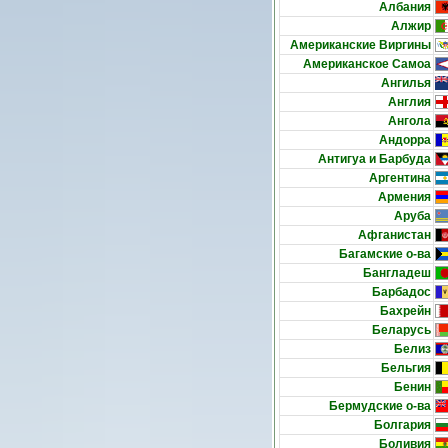
Албания
Алжир
Американские Виргины
Американское Самоа
Ангилья
Англия
Ангола
Андорра
Антигуа и Барбуда
Аргентина
Армения
Аруба
Афганистан
Багамские о-ва
Бангладеш
Барбадос
Бахрейн
Беларусь
Белиз
Бельгия
Бенин
Бермудские о-ва
Болгария
Боливия