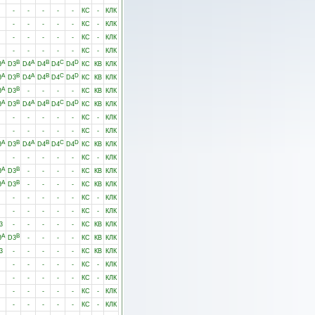
-
-
-
-
-
КС
-
КЛК
-
-
-
-
-
КС
-
КЛК
-
-
-
-
-
КС
-
КЛК
-
-
-
-
-
КС
-
КЛК
A
B
A
B
C
D
3
D3
D4
D4
D4
D4
КС
КВ
КЛК
A
B
A
B
C
D
3
D3
D4
D4
D4
D4
КС
КВ
КЛК
A
B
3
D3
-
-
-
-
КС
КВ
КЛК
A
B
A
B
C
D
3
D3
D4
D4
D4
D4
КС
КВ
КЛК
-
-
-
-
-
КС
-
КЛК
-
-
-
-
-
КС
-
КЛК
A
B
A
B
C
D
3
D3
D4
D4
D4
D4
КС
КВ
КЛК
-
-
-
-
-
КС
-
КЛК
A
B
3
D3
-
-
-
-
КС
КВ
КЛК
A
B
3
D3
-
-
-
-
КС
КВ
КЛК
-
-
-
-
-
КС
-
КЛК
-
-
-
-
-
КС
-
КЛК
3
-
-
-
-
-
КС
КВ
КЛК
A
B
3
D3
-
-
-
-
КС
КВ
КЛК
3
-
-
-
-
-
КС
КВ
КЛК
-
-
-
-
-
КС
-
КЛК
-
-
-
-
-
КС
-
КЛК
-
-
-
-
-
КС
-
КЛК
-
-
-
-
-
КС
-
КЛК