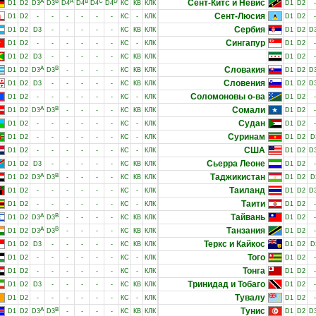
A
B
A
B
C
D
Сент-Китс и Невис
D1
D2
D3
D3
D4
D4
D4
D4
КС
КВ
КЛК
D1
D2
-
Сент-Люсия
D1
D2
-
-
-
-
-
-
КС
-
КЛК
D1
D2
-
Сербия
D1
D2
D3
-
-
-
-
-
КС
КВ
КЛК
D1
D2
D
Сингапур
D1
D2
-
-
-
-
-
-
КС
-
КЛК
D1
D2
-
D1
D2
D3
-
-
-
-
-
КС
КВ
КЛК
D1
D2
-
A
B
Словакия
D1
D2
D3
D3
-
-
-
-
КС
КВ
КЛК
D1
D2
D
Словения
D1
D2
D3
-
-
-
-
-
КС
КВ
КЛК
D1
D2
D
Соломоновы о-ва
D1
D2
-
-
-
-
-
-
КС
-
КЛК
D1
D2
-
A
B
Сомали
D1
D2
D3
D3
-
-
-
-
КС
КВ
КЛК
D1
D2
-
Судан
D1
D2
-
-
-
-
-
-
КС
-
КЛК
D1
D2
-
Суринам
D1
D2
-
-
-
-
-
-
КС
-
КЛК
D1
D2
D
США
D1
D2
-
-
-
-
-
-
КС
-
КЛК
D1
D2
D
Сьерра Леоне
D1
D2
D3
-
-
-
-
-
КС
КВ
КЛК
D1
D2
-
A
B
Таджикистан
D1
D2
D3
D3
-
-
-
-
КС
КВ
КЛК
D1
D2
D
Таиланд
D1
D2
-
-
-
-
-
-
КС
-
КЛК
D1
D2
D
Таити
D1
D2
-
-
-
-
-
-
КС
-
КЛК
D1
D2
-
A
B
Тайвань
D1
D2
D3
D3
-
-
-
-
КС
КВ
КЛК
D1
D2
-
A
B
Танзания
D1
D2
D3
D3
-
-
-
-
КС
КВ
КЛК
D1
D2
-
Теркс и Кайкос
D1
D2
D3
-
-
-
-
-
КС
КВ
КЛК
D1
D2
D
Того
D1
D2
-
-
-
-
-
-
КС
-
КЛК
D1
D2
-
Тонга
D1
D2
-
-
-
-
-
-
КС
-
КЛК
D1
D2
-
Тринидад и Тобаго
D1
D2
D3
-
-
-
-
-
КС
КВ
КЛК
D1
D2
-
Тувалу
D1
D2
-
-
-
-
-
-
КС
-
КЛК
D1
D2
-
A
B
Тунис
D1
D2
D3
D3
-
-
-
-
КС
КВ
КЛК
D1
D2
D