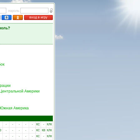
пароль
вход в игру
роль?
ок
ерации
 Центральной Америки
Южная Америка
-
-
-
-
-
КС
-
КЛК
3
-
-
-
-
-
КС
КВ
КЛК
-
-
-
-
-
КС
-
КЛК