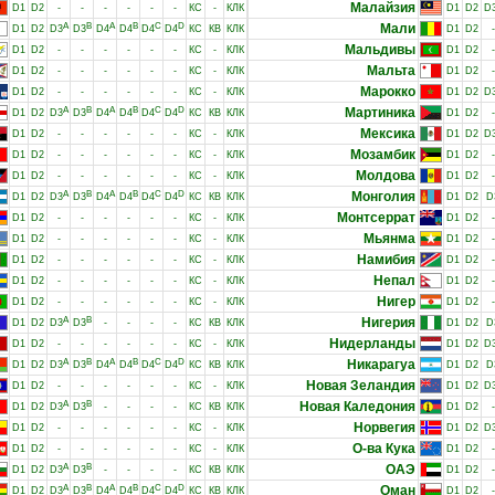
Малайзия
D1
D2
-
-
-
-
-
-
КС
-
КЛК
D1
D2
D
A
B
A
B
C
D
Мали
D1
D2
D3
D3
D4
D4
D4
D4
КС
КВ
КЛК
D1
D2
-
Мальдивы
D1
D2
-
-
-
-
-
-
КС
-
КЛК
D1
D2
-
Мальта
D1
D2
-
-
-
-
-
-
КС
-
КЛК
D1
D2
-
Марокко
D1
D2
-
-
-
-
-
-
КС
-
КЛК
D1
D2
D
A
B
A
B
C
D
Мартиника
D1
D2
D3
D3
D4
D4
D4
D4
КС
КВ
КЛК
D1
D2
-
Мексика
D1
D2
-
-
-
-
-
-
КС
-
КЛК
D1
D2
D
Мозамбик
D1
D2
-
-
-
-
-
-
КС
-
КЛК
D1
D2
-
Молдова
D1
D2
-
-
-
-
-
-
КС
-
КЛК
D1
D2
-
A
B
A
B
C
D
Монголия
D1
D2
D3
D3
D4
D4
D4
D4
КС
КВ
КЛК
D1
D2
D
Монтсеррат
D1
D2
-
-
-
-
-
-
КС
-
КЛК
D1
D2
-
Мьянма
D1
D2
-
-
-
-
-
-
КС
-
КЛК
D1
D2
-
Намибия
D1
D2
-
-
-
-
-
-
КС
-
КЛК
D1
D2
-
Непал
D1
D2
-
-
-
-
-
-
КС
-
КЛК
D1
D2
-
Нигер
D1
D2
-
-
-
-
-
-
КС
-
КЛК
D1
D2
-
A
B
Нигерия
D1
D2
D3
D3
-
-
-
-
КС
КВ
КЛК
D1
D2
D
Нидерланды
D1
D2
-
-
-
-
-
-
КС
-
КЛК
D1
D2
D
A
B
A
B
C
D
Никарагуа
D1
D2
D3
D3
D4
D4
D4
D4
КС
КВ
КЛК
D1
D2
D
Новая Зеландия
D1
D2
-
-
-
-
-
-
КС
-
КЛК
D1
D2
D
A
B
Новая Каледония
D1
D2
D3
D3
-
-
-
-
КС
КВ
КЛК
D1
D2
-
Норвегия
D1
D2
-
-
-
-
-
-
КС
-
КЛК
D1
D2
D
О-ва Кука
D1
D2
-
-
-
-
-
-
КС
-
КЛК
D1
D2
-
A
B
ОАЭ
D1
D2
D3
D3
-
-
-
-
КС
КВ
КЛК
D1
D2
-
A
B
A
B
C
D
Оман
D1
D2
D3
D3
D4
D4
D4
D4
КС
КВ
КЛК
D1
D2
-