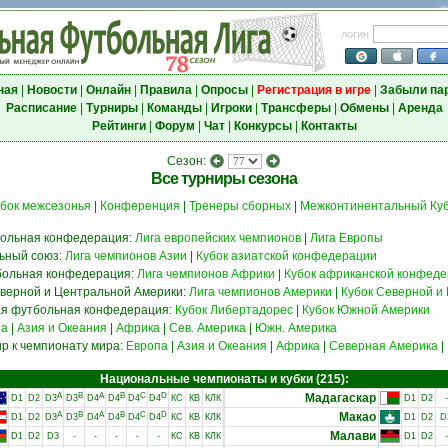
логин
ная
|
Новости
|
Онлайн
|
Правила
|
Опросы
|
Регистрация в игре
|
Забыли па
Расписание
|
Турниры
|
Команды
|
Игроки
|
Трансферы
|
Обмены
|
Аренда
Рейтинги
|
Форум
|
Чат
|
Конкурсы
|
Контакты
Сезон:
Все турниры сезона
бок межсезонья
|
Конференция
|
Тренеры сборных
|
Межконтинентальный Куб
больная конфедерация:
Лига европейских чемпионов
|
Лига Европы
ьный союз:
Лига чемпионов Азии
|
Кубок азиатской конфедерации
больная конфедерация:
Лига чемпионов Африки
|
Кубок африканской конфед
верной и Центральной Америки:
Лига чемпионов Америки
|
Кубок Северной и
я футбольная конфедерация:
Кубок Либертадорес
|
Кубок Южной Америки
па
|
Азия и Океания
|
Африка
|
Сев. Америка
|
Южн. Америка
р к чемпионату мира:
Европа
|
Азия и Океания
|
Африка
|
Северная Америка
|
Национальные чемпионаты и кубки (215):
A
B
A
B
C
D
Мадагаскар
D1
D2
D3
D3
D4
D4
D4
D4
КС
КВ
КЛК
D1
D2
-
A
B
A
B
C
D
Макао
D1
D2
D3
D3
D4
D4
D4
D4
КС
КВ
КЛК
D1
D2
D
Малави
D1
D2
D3
-
-
-
-
-
КС
КВ
КЛК
D1
D2
-