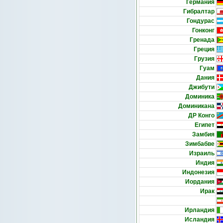
Германия
Гибралтар
Гондурас
Гонконг
Гренада
Греция
Грузия
Гуам
Дания
Джибути
Доминика
Доминикана
ДР Конго
Египет
Замбия
Зимбабве
Израиль
Индия
Индонезия
Иордания
Ирак
Ирландия
Исландия