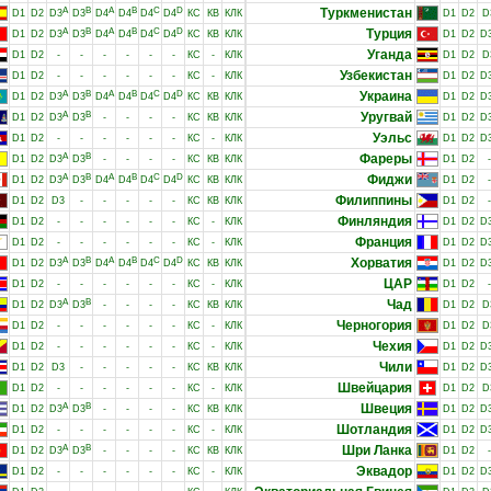
A
B
A
B
C
D
Туркменистан
D1
D2
D3
D3
D4
D4
D4
D4
КС
КВ
КЛК
D1
D2
D
A
B
A
B
C
D
Турция
D1
D2
D3
D3
D4
D4
D4
D4
КС
КВ
КЛК
D1
D2
D
Уганда
D1
D2
-
-
-
-
-
-
КС
-
КЛК
D1
D2
D
Узбекистан
D1
D2
-
-
-
-
-
-
КС
-
КЛК
D1
D2
D
A
B
A
B
C
D
Украина
D1
D2
D3
D3
D4
D4
D4
D4
КС
КВ
КЛК
D1
D2
D
A
B
Уругвай
D1
D2
D3
D3
-
-
-
-
КС
КВ
КЛК
D1
D2
D
Уэльс
D1
D2
-
-
-
-
-
-
КС
-
КЛК
D1
D2
D
A
B
Фареры
D1
D2
D3
D3
-
-
-
-
КС
КВ
КЛК
D1
D2
-
A
B
A
B
C
D
Фиджи
D1
D2
D3
D3
D4
D4
D4
D4
КС
КВ
КЛК
D1
D2
-
Филиппины
D1
D2
D3
-
-
-
-
-
КС
КВ
КЛК
D1
D2
-
Финляндия
D1
D2
-
-
-
-
-
-
КС
-
КЛК
D1
D2
D
Франция
D1
D2
-
-
-
-
-
-
КС
-
КЛК
D1
D2
D
A
B
A
B
C
D
Хорватия
D1
D2
D3
D3
D4
D4
D4
D4
КС
КВ
КЛК
D1
D2
D
ЦАР
D1
D2
-
-
-
-
-
-
КС
-
КЛК
D1
D2
-
A
B
Чад
D1
D2
D3
D3
-
-
-
-
КС
КВ
КЛК
D1
D2
D
Черногория
D1
D2
-
-
-
-
-
-
КС
-
КЛК
D1
D2
D
Чехия
D1
D2
-
-
-
-
-
-
КС
-
КЛК
D1
D2
D
Чили
D1
D2
D3
-
-
-
-
-
КС
КВ
КЛК
D1
D2
D
Швейцария
D1
D2
-
-
-
-
-
-
КС
-
КЛК
D1
D2
D
A
B
Швеция
D1
D2
D3
D3
-
-
-
-
КС
КВ
КЛК
D1
D2
D
Шотландия
D1
D2
-
-
-
-
-
-
КС
-
КЛК
D1
D2
D
A
B
Шри Ланка
D1
D2
D3
D3
-
-
-
-
КС
КВ
КЛК
D1
D2
-
Эквадор
D1
D2
-
-
-
-
-
-
КС
-
КЛК
D1
D2
D