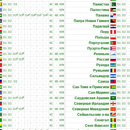
Пакистан
D1
D2
D3
-
-
-
-
-
КС
КВ
КЛК
D1
D2
-
Палестина
D1
D2
-
-
-
-
-
-
КС
-
КЛК
D1
D2
-
A
B
A
B
C
D
Панама
D1
D2
D3
D3
D4
D4
D4
D4
КС
КВ
КЛК
D1
D2
-
Папуа Новая Гвинея
D1
D2
-
-
-
-
-
-
КС
-
КЛК
D1
D2
-
Парагвай
D1
D2
-
-
-
-
-
-
КС
-
КЛК
D1
D2
D
Перу
D1
D2
-
-
-
-
-
-
КС
-
КЛК
D1
D2
D
Польша
D1
D2
-
-
-
-
-
-
КС
-
КЛК
D1
D2
D
Португалия
D1
D2
-
-
-
-
-
-
КС
-
КЛК
D1
D2
D
Пуэрто-Рико
D1
D2
-
-
-
-
-
-
КС
-
КЛК
D1
D2
-
A
B
Реюньон
D1
D2
D3
D3
-
-
-
-
КС
КВ
КЛК
D1
D2
-
A
B
Россия
D1
D2
D3
D3
-
-
-
-
КС
КВ
КЛК
D1
D2
D
Руанда
D1
D2
-
-
-
-
-
-
КС
-
КЛК
D1
D2
-
Румыния
D1
D2
-
-
-
-
-
-
КС
-
КЛК
D1
D2
D
Сальвадор
D1
D2
-
-
-
-
-
-
КС
-
КЛК
D1
D2
D
Самоа
D1
D2
D3
-
-
-
-
-
КС
КВ
КЛК
D1
D2
-
Сан Томе и Принсипи
D1
D2
-
-
-
-
-
-
КС
-
КЛК
D1
D2
-
Сан-Марино
D1
D2
-
-
-
-
-
-
КС
-
КЛК
D1
D2
D
A
B
Саудовская Аравия
D1
D2
D3
D3
-
-
-
-
КС
КВ
КЛК
D1
D2
D
Северная Ирландия
D1
D2
-
-
-
-
-
-
КС
-
КЛК
D1
D2
D
A
B
Северная Македония
D1
D2
D3
D3
-
-
-
-
КС
КВ
КЛК
D1
D2
-
Сейшельские о-ва
D1
D2
-
-
-
-
-
-
КС
-
КЛК
D1
D2
-
Сенегал
D1
D2
-
-
-
-
-
-
КС
-
КЛК
D1
D2
-
Сент-Винсент
D1
D2
-
-
-
-
-
-
КС
-
КЛК
D1
D2
-