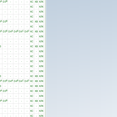
A
B
3
D3
-
-
-
-
КС
КВ
КЛК
-
-
-
-
-
КС
-
КЛК
-
-
-
-
-
КС
-
КЛК
-
-
-
-
-
КС
-
КЛК
A
B
3
D3
-
-
-
-
КС
КВ
КЛК
-
-
-
-
-
КС
-
КЛК
A
B
A
B
C
D
3
D3
D4
D4
D4
D4
КС
КВ
КЛК
-
-
-
-
-
КС
-
КЛК
-
-
-
-
-
КС
-
КЛК
3
-
-
-
-
-
КС
КВ
КЛК
-
-
-
-
-
КС
-
КЛК
-
-
-
-
-
КС
-
КЛК
-
-
-
-
-
КС
-
КЛК
-
-
-
-
-
КС
-
КЛК
-
-
-
-
-
КС
-
КЛК
3
-
-
-
-
-
КС
КВ
КЛК
A
B
A
B
C
D
3
D3
D4
D4
D4
D4
КС
КВ
КЛК
3
-
-
-
-
-
КС
КВ
КЛК
A
B
3
D3
-
-
-
-
КС
КВ
КЛК
-
-
-
-
-
КС
-
КЛК
A
B
3
D3
-
-
-
-
КС
КВ
КЛК
-
-
-
-
-
КС
-
КЛК
-
-
-
-
-
КС
-
КЛК
-
-
-
-
-
КС
-
КЛК