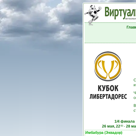
Глав
С
и
Ч
с
В
с
1/4 финала
26 мая, 22
-
28 ма
00
Имбабура (Эквадор)