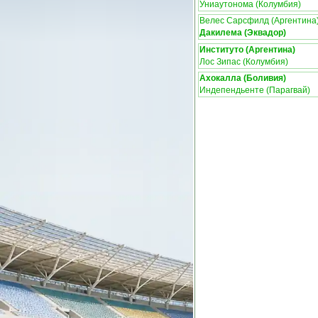
Униаутонома (Колумбия)
Велес Сарсфилд (Аргентина
Дакилема (Эквадор)
Институто (Аргентина)
Лос Зипас (Колумбия)
Ахокалла (Боливия)
Индепендьенте (Парагвай)