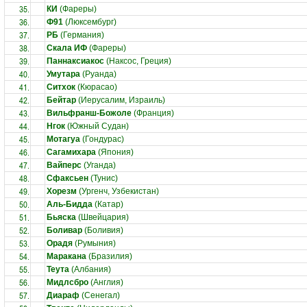
35.
КИ
(Фареры)
36.
Ф91
(Люксембург)
37.
РБ
(Германия)
38.
Скала ИФ
(Фареры)
39.
Паннаксиакос
(Наксос, Греция)
40.
Умутара
(Руанда)
41.
Ситхок
(Кюрасао)
42.
Бейтар
(Иерусалим, Израиль)
43.
Вильфранш-Божоле
(Франция)
44.
Нгок
(Южный Судан)
45.
Мотагуа
(Гондурас)
46.
Сагамихара
(Япония)
47.
Вайперс
(Уганда)
48.
Сфаксьен
(Тунис)
49.
Хорезм
(Ургенч, Узбекистан)
50.
Аль-Бидда
(Катар)
51.
Бьяска
(Швейцария)
52.
Боливар
(Боливия)
53.
Орадя
(Румыния)
54.
Маракана
(Бразилия)
55.
Теута
(Албания)
56.
Мидлсбро
(Англия)
57.
Диараф
(Сенегал)