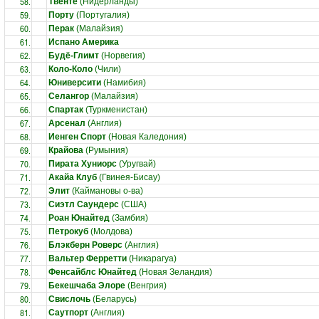
58.
Твенте
(Нидерланды)
59.
Порту
(Португалия)
60.
Перак
(Малайзия)
61.
Испано Америка
62.
Будё-Глимт
(Норвегия)
63.
Коло-Коло
(Чили)
64.
Юниверсити
(Намибия)
65.
Селангор
(Малайзия)
66.
Спартак
(Туркменистан)
67.
Арсенал
(Англия)
68.
Иенген Спорт
(Новая Каледония)
69.
Крайова
(Румыния)
70.
Пирата Хуниорс
(Уругвай)
71.
Акайа Клуб
(Гвинея-Бисау)
72.
Элит
(Каймановы о-ва)
73.
Сиэтл Саундерс
(США)
74.
Роан Юнайтед
(Замбия)
75.
Петрокуб
(Молдова)
76.
Блэкберн Роверс
(Англия)
77.
Вальтер Ферретти
(Никарагуа)
78.
Фенсайблс Юнайтед
(Новая Зеландия)
79.
Бекешчаба Элоре
(Венгрия)
80.
Свислочь
(Беларусь)
81.
Саутпорт
(Англия)