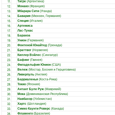
11.
Тигре
(Аргентина)
12.
Монако
(Франция)
13.
Мбарара Сити
(Уганда)
14.
Бавария
(Мюнхен, Германия)
15.
Специя
(Италия)
16.
Артемиса
17.
Лас-Тунас
18.
Баракоа
19.
Унион
(Германия)
20.
Фонтеной Юнайтед
(Гренада)
21.
Браттвог
(Норвегия)
22.
Киллер Вэйлес
(Сингапур)
23.
Бафинг
(Гвинея)
24.
Филадельфия Юнион
(США)
25.
Вележ
(Мостар, Босния и Герцеговина)
26.
Ливерпуль
(Англия)
27.
Барриаленья
(Коста-Рика)
28.
Токио
(Япония)
29.
Антант Буле Руж
(Маврикий)
30.
Мока
(Доминиканская Республика)
31.
Навбахор
(Узбекистан)
32.
Хартс
(Шотландия)
33.
Симко Каунти Роверс
(Канада)
34.
Фламенго
(Бразилия)