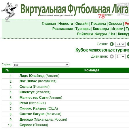
Главная
|
Новости
|
Онлайн
|
Правила
|
Опросы
|
Ре
Расписание
|
Турниры
|
Команды
|
Игроки
|
Т
Рейтинги
|
Форум
|
Чат
|
Конку
Сезон:
Кубок межсезонья: турни
Дивизион:
Страны:
№
Команда
1.
Лидс Юнайтед
(Англия)
2.
Лос Зипас
(Колумбия)
3.
Сельта
(Испания)
4.
Ювентус
(Италия)
5.
Манчестер Сити
(Англия)
6.
Реал
(Испания)
7.
Финикс Райзинг
(США)
8.
Сантос Лагуна
(Мексика)
9.
Динамо
(Махачкала, Россия)
10.
Сересо
(Япония)