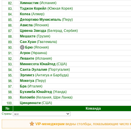
82.
Химнастик
(Испания)
83.
Тэджон Корейл
(Южная Корея)
84.
Колеа
(Алжир)
85.
Депортиво Мунисипаль
(Перу)
86.
Ависпа
(Япония)
87.
Црвена Звезда
(Белград, Сербия)
88.
Мешахте
(Грузия)
89.
Сан Хуан
(Гватемала)
90.
Брю
(Япония)
91.
Агрон
(Украина)
92.
Леванте
(Испания)
93.
Миннесота Юнайтед
(США)
94.
Санта-Эулалия
(Португалия)
95.
Эрлингз
(Антигуа и Барбуда)
96.
Мокегуа
(Перу)
97.
Бра
(Италия)
98.
Бухимба Юнайтед
(Уганда)
99.
Коломбо
(Келания, Шри Ланка)
100.
Цинциннати
(США)
№
Команда
Страны:
VIP-менеджерам
видны столбцы, показывающие число ма