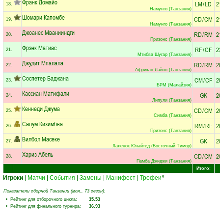
Франк Домайо
LM
/
LD
2
18.
Намунго (Танзания)
Шомари Капомбе
CD
/
CM
2
19.
Намунго (Танзания)
Джоанес Мванииндги
RD
/
RM
2
20.
Призонс (Танзания)
Фрэнк Матиас
RF
/
CF
2
21.
Мтибва Шугар (Танзания)
Джудит Мпалала
RD
/
RM
2
22.
Африкан Лайон (Танзания)
Соспетер Баджана
CM
/
CF
2
23.
БРМ (Малайзия)
Кассиан Матифали
GK
2
24.
Липули (Танзания)
Кеннеди Джума
CD
/
CM
2
25.
Симба (Танзания)
Салум Кихимбва
RM
/
RF
2
26.
Призонс (Танзания)
Вилбол Масеке
GK
2
27.
Лаленок Юнайтед (Восточный Тимор)
Хариз Абель
CD
/
CM
2
28.
Памба Джиджи (Танзания)
Итого:
Игроки
|
Матчи
|
События
|
Замены
|
Манифест
|
Трофеи
5
Показатели сборной Танзании (мол., 73 сезон):
• Рейтинг для отборочного цикла:
35.53
• Рейтинг для финального турнира:
36.93