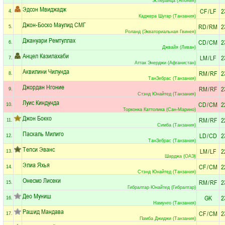
Эсперанца (Япония)
Эдсон Мвиджадж
CF
/
LF
2
4.
Каджера Шугар (Танзания)
Джон-Боско Маулид СМГ
RD
/
RM
2
5.
Роланд (Экваториальная Гвинея)
Джануари Ремтуллах
CD
/
CM
2
6.
Джвайя (Ливан)
Анцел Казилахаби
LM
/
LF
2
7.
Аттак Энерджи (Афганистан)
Аквилини Чилунда
RM
/
RF
2
8.
ТанЗебрас (Танзания)
Джордан Нгоние
RM
/
RF
2
9.
Стэнд Юнайтед (Танзания)
Луис Киндунда
CD
/
CM
2
10.
Торконка Каттолика (Сан-Марино)
Джон Бокко
RM
/
RF
2
11.
Симба (Танзания)
Паскаль Милиго
LD
/
CD
2
12.
ТанЗебрас (Танзания)
Тепси Эванс
LM
/
LF
2
13.
Шарджа (ОАЭ)
Элиа Яхья
CF
/
CM
2
14.
Стэнд Юнайтед (Танзания)
Онесмо Лисеки
RM
/
RF
2
15.
Гибралтар Юнайтед (Гибралтар)
Део Муниш
GK
2
16.
Намунго (Танзания)
Рашид Мандава
CF
/
CM
2
17.
Памба Джиджи (Танзания)