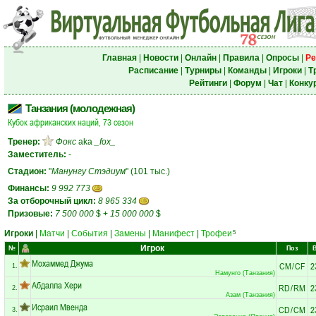
Главная
|
Новости
|
Онлайн
|
Правила
|
Опросы
|
Ре
Расписание
|
Турниры
|
Команды
|
Игроки
|
Т
Рейтинги
|
Форум
|
Чат
|
Конку
Танзания (молодежная)
Кубок африканских наций, 73 сезон
Тренер:
Фокс
aka
_fox_
Заместитель:
-
Стадион:
"
Манунгу Стэдиум
" (101 тыс.)
Финансы:
9 992 773
За отборочный цикл:
8 965 334
Призовые:
7 500 000
$
+
15 000 000
$
Игроки
|
Матчи
|
События
|
Замены
|
Манифест
|
Трофеи
5
Игрок
№
Поз
Мохаммед Джума
CM
/
CF
2
1.
Намунго (Танзания)
Абдалла Хери
RD
/
RM
2
2.
Азам (Танзания)
Исраил Мвенда
CD
/
CM
2
3.