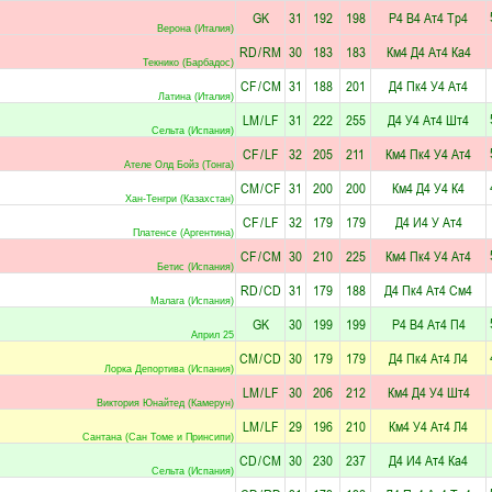
GK
31
192
198
Р4
В4
Ат4
Тр4
Верона (Италия)
RD
/
RM
30
183
183
Км4
Д4
Ат4
Ка4
Текнико (Барбадос)
CF
/
CM
31
188
201
Д4
Пк4
У4
Ат4
Латина (Италия)
LM
/
LF
31
222
255
Д4
У4
Ат4
Шт4
Сельта (Испания)
CF
/
LF
32
205
211
Км4
Пк4
У4
Ат4
Ателе Олд Бойз (Тонга)
CM
/
CF
31
200
200
Км4
Д4
У4
К4
Хан-Тенгри (Казахстан)
CF
/
LF
32
179
179
Д4
И4
У
Ат4
Платенсе (Аргентина)
CF
/
CM
30
210
225
Км4
Пк4
У4
Ат4
Бетис (Испания)
RD
/
CD
31
179
188
Д4
Пк4
Ат4
См4
Малага (Испания)
GK
30
199
199
Р4
В4
Ат4
П4
Април 25
CM
/
CD
30
179
179
Д4
Пк4
Ат4
Л4
Лорка Депортива (Испания)
LM
/
LF
30
206
212
Км4
Д4
У4
Шт4
Виктория Юнайтед (Камерун)
LM
/
LF
29
196
210
Км4
У4
Ат4
Л4
Сантана (Сан Томе и Принсипи)
CD
/
CM
30
230
237
Д4
И4
Ат4
Ка4
Сельта (Испания)