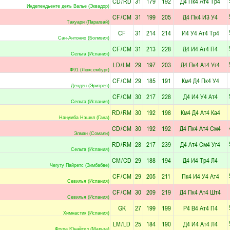
CD
/
RD
31
179
192
Д4
Пк4
Ат4
Тр4
Индепендьенте дель Валье (Эквадор)
CF
/
CM
31
199
205
Д4
Пк4
И3
У4
Такуари (Парагвай)
CF
31
214
214
И4
У4
Ат4
Тр4
Сан-Антонио (Боливия)
CF
/
CM
31
213
228
Д4
И4
Ат4
П4
Сельта (Испания)
LD
/
LM
29
197
203
Д4
Пк4
Ат4
Уг4
Ф91 (Люксембург)
CF
/
CM
29
185
191
Км4
Д4
Пк4
У4
Денден (Эритрея)
CF
/
CM
30
217
228
Д4
И4
У4
Ат4
Сельта (Испания)
RD
/
RM
30
192
198
Км4
Д4
Ат4
Ка4
Нанумба Нэшнл (Гана)
CD
/
CM
30
192
192
Д4
Пк4
Ат4
См4
Элман (Сомали)
RD
/
RM
28
217
239
Д4
Ат4
См4
Уг4
Сельта (Испания)
CM
/
CD
29
188
194
Д4
И4
Тр4
Л4
Чегуту Пайретс (Зимбабве)
CF
/
CM
29
205
211
Пк4
И4
У4
Ат4
Севилья (Испания)
CF
/
CM
30
209
219
Д4
Пк4
Ат4
Шт4
Севилья (Испания)
GK
27
199
199
Р4
В4
Ат4
П4
Химнастик (Испания)
LM
/
LD
25
184
190
Д4
И4
Ат4
Л4
Фгура Юнайтед (Мальта)