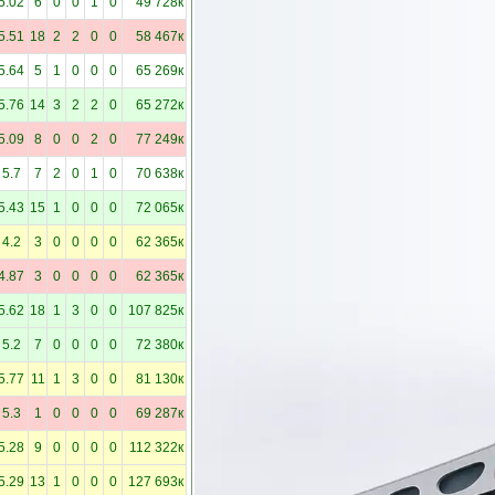
5.02
6
0
0
1
0
49 728к
5.51
18
2
2
0
0
58 467к
5.64
5
1
0
0
0
65 269к
5.76
14
3
2
2
0
65 272к
5.09
8
0
0
2
0
77 249к
5.7
7
2
0
1
0
70 638к
5.43
15
1
0
0
0
72 065к
4.2
3
0
0
0
0
62 365к
4.87
3
0
0
0
0
62 365к
5.62
18
1
3
0
0
107 825к
5.2
7
0
0
0
0
72 380к
5.77
11
1
3
0
0
81 130к
5.3
1
0
0
0
0
69 287к
5.28
9
0
0
0
0
112 322к
5.29
13
1
0
0
0
127 693к