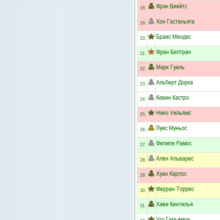
Фрэн Виейтс
18.
Хон Гастаньяга
19.
Браис Мендес
20.
Фран Белтран
21.
Марк Гуаль
22.
Альберт Дорка
23.
Кевин Кастро
24.
Нико Уильямс
25.
Луис Муньос
26.
Фелипе Рамос
27.
Ален Альварес
28.
Хуан Карлос
29.
Ферран Торрес
30.
Хави Кинтилья
31.
Уго Гильямон