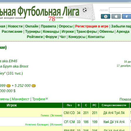
логин
ная
|
Новости
|
Онлайн
|
Правила
|
Опросы
|
Регистрация в игре
|
Забыли па
Расписание
|
Турниры
|
Команды
|
Игроки
|
Трансферы
|
Обмены
|
Аренда
Рейтинги
|
Форум
|
Чат
|
Конкурсы
|
Контакты
ная)
в
aka
Efr46
16 де
в Брут
aka
Broot
17 декабря,
беу
" (101 тыс.)
 999
+
5 252 000
 000 000
$
амены
|
Манифест
|
Трофеи
16
Показ
Игрок
Поз
В
С
РС
Спецвозможности
CM
/
CD
34
201
201
Д4
Ат4
Тр4
Л4
Гелиос (Эстония)
CF
/
CM
33
186
199
Км4
Д4
У4
Ат4
Атлетико Балеарес (Испания)
RM
/
RF
33
216
216
Д4
У4
Ат4
Ка4