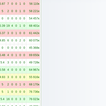
5.87
7
0
0
1
0
56 110к
5
2
0
0
1
0
58 221к
0
0
0
0
0
0
54 457к
5.39
19
4
0
1
0
68 401к
5.37
3
0
1
0
0
61 442к
4.85
6
0
0
2
0
60 075к
0
0
0
0
0
0
45 368к
5.48
4
0
1
0
0
69 650к
5.4
3
0
0
0
0
49 728к
5.58
4
0
0
0
0
64 967к
4.93
3
0
0
0
0
55 916к
5
2
0
0
1
0
68 170к
5
1
0
0
0
0
76 736к
5.4
16
0
0
3
0
76 023к