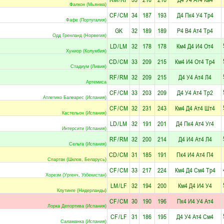
Фалкон (Мьянма)
CF
/
CM
34
187
193
Д4
Пк4
У4
Тр4
Фафе (Португалия)
GK
32
189
189
Р4
В4
Ат4
Тр4
Одд Гренланд (Норвегия)
LD
/
LM
32
178
178
Км4
Д4
И4
От4
Хуниор (Колумбия)
CD
/
CM
33
209
215
Км4
И4
От4
Тр4
Стадиум (Ливия)
RF
/
RM
32
209
215
Д4
У4
Ат4
Л4
Артемиса
CF
/
CM
33
203
209
Д4
У4
Ат4
Тр2
Атлетико Балеарес (Испания)
CF
/
CM
32
231
243
Км4
Д4
Ат4
Шт4
Кастельон (Испания)
LD
/
LM
32
191
201
Д4
Пк4
Ат4
Уг4
Интерсити (Испания)
RF
/
RM
32
200
214
Д4
И4
Ат4
Л4
Сельта (Испания)
CD
/
CM
31
185
191
Пк4
И4
Ат4
П4
Спартак (Шклов, Беларусь)
CF
/
CM
33
217
224
Км4
Д4
См4
Тр4
Хорезм (Ургенч, Узбекистан)
LM
/
LF
32
194
200
Км4
Д4
И4
У4
Клутинге (Нидерланды)
CF
/
CM
30
190
196
Пк4
И4
У4
Ат4
Лорка Депортива (Испания)
CF
/
LF
31
186
195
Д4
У4
Ат4
См4
Саламанка (Испания)