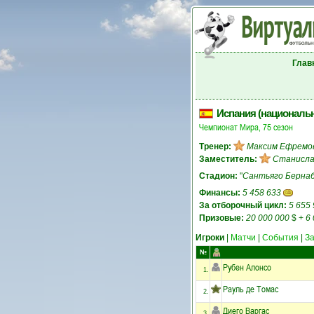
Глав
Испания (националь
Чемпионат Мира, 75 сезон
Тренер:
Максим Ефремо
Заместитель:
Станисла
Стадион:
"
Сантьяго Берна
Финансы:
5 458 633
За отборочный цикл:
5 655
Призовые:
20 000 000
$
+
6
Игроки
|
Матчи
|
События
|
З
№
Рубен Алонсо
1.
Рауль де Томас
2.
Диего Варгас
3.