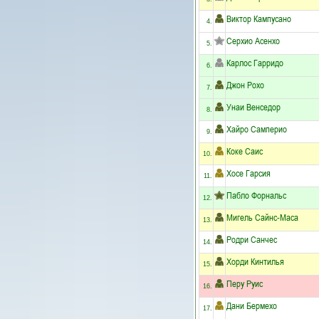
Виктор Кампусано
4.
Серхио Асенхо
5.
Карлос Гарридо
6.
Джон Рохо
7.
Унаи Венседор
8.
Хайро Самперио
9.
Коке Саис
10.
Хосе Гарсия
11.
Пабло Форнальс
12.
Мигель Сайнс-Маса
13.
Родри Санчес
14.
Хорди Кинтилья
15.
Перу Руис
16.
Дани Бермехо
17.