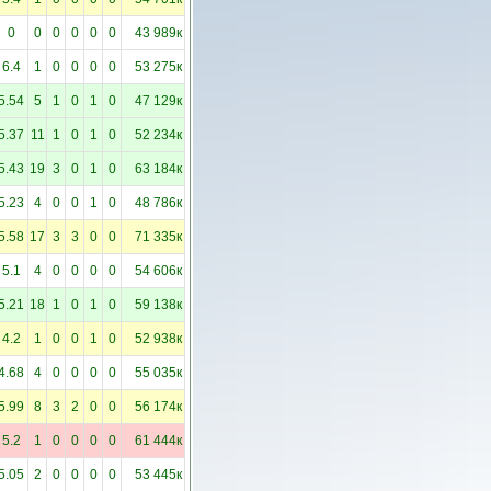
0
0
0
0
0
0
43 989к
6.4
1
0
0
0
0
53 275к
5.54
5
1
0
1
0
47 129к
5.37
11
1
0
1
0
52 234к
5.43
19
3
0
1
0
63 184к
5.23
4
0
0
1
0
48 786к
5.58
17
3
3
0
0
71 335к
5.1
4
0
0
0
0
54 606к
5.21
18
1
0
1
0
59 138к
4.2
1
0
0
1
0
52 938к
4.68
4
0
0
0
0
55 035к
5.99
8
3
2
0
0
56 174к
5.2
1
0
0
0
0
61 444к
5.05
2
0
0
0
0
53 445к