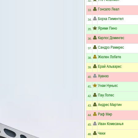
32.
Гонсало Леал
33.
Борха Пиментел
34.
Ярими Пино
35.
Карлос Домингес
36.
Сандро Рамирес
37.
Жюлен Лобете
38.
Ерай Альварес
39.
Хуанхо
40.
Унаи Нуньес
41.
Пау Лопес
42.
Андрес Мартин
43.
Раф Мир
44.
Иван Комесанья
45.
Чеки
46.