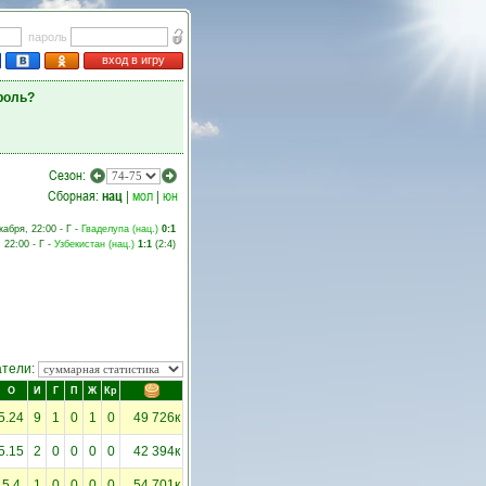
пароль
вход в игру
роль?
Сезон:
Сборная:
нац
|
мол
|
юн
кабря, 22:00 - Г -
Гваделупа (нац.)
0:1
 22:00 - Г -
Узбекистан (нац.)
1:1
(
2:4
)
атели:
О
И
Г
П
Ж
Кр
5.24
9
1
0
1
0
49 726к
5.15
2
0
0
0
0
42 394к
5.4
1
0
0
0
0
54 701к