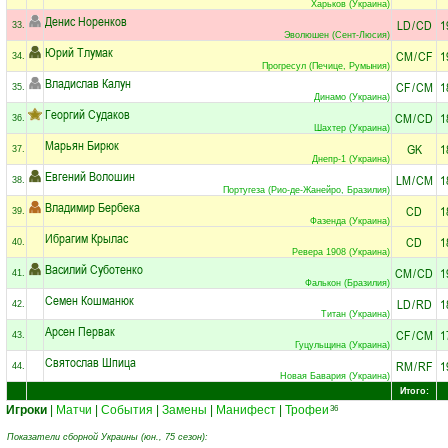
Харьков (Украина)
Денис Норенков
LD
/
CD
1
33.
Эволюшен (Сент-Люсия)
Юрий Тлумак
CM
/
CF
1
34.
Прогресул (Печице, Румыния)
Владислав Калун
CF
/
CM
1
35.
Динамо (Украина)
Георгий Судаков
CM
/
CD
1
36.
Шахтер (Украина)
Марьян Бирюк
GK
1
37.
Днепр-1 (Украина)
Евгений Волошин
LM
/
CM
1
38.
Португеза (Рио-де-Жанейро, Бразилия)
Владимир Бербека
CD
1
39.
Фазенда (Украина)
Ибрагим Крылас
CD
1
40.
Ревера 1908 (Украина)
Василий Суботенко
CM
/
CD
1
41.
Фалькон (Бразилия)
Семен Кошманюк
LD
/
RD
1
42.
Титан (Украина)
Арсен Первак
CF
/
CM
1
43.
Гуцульщина (Украина)
Святослав Шпица
RM
/
RF
1
44.
Новая Бавария (Украина)
Итого:
Игроки
|
Матчи
|
События
|
Замены
|
Манифест
|
Трофеи
36
Показатели сборной Украины (юн., 75 сезон):