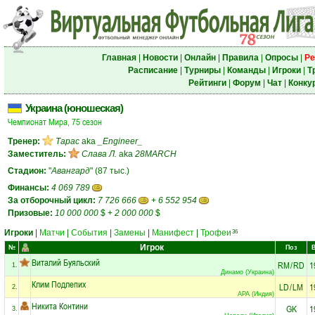
Главная
|
Новости
|
Онлайн
|
Правила
|
Опросы
|
Ре
Расписание
|
Турниры
|
Команды
|
Игроки
|
Т
Рейтинги
|
Форум
|
Чат
|
Конку
Украина (юношеская)
Чемпионат Мира, 75 сезон
Тренер:
Тарас
aka
_Engineer_
Заместитель:
Слава Л.
aka
28MARCH
Стадион:
"
Авангард
" (87 тыс.)
Финансы:
4 069 789
За отборочный цикл:
7 726 666
+
6 552 954
Призовые:
10 000 000
$
+
2 000 000
$
Игроки
|
Матчи
|
События
|
Замены
|
Манифест
|
Трофеи
36
Игрок
№
Поз
Виталий Буяльский
RM
/
RD
1
1.
Динамо (Украина)
Клим Подлепих
LD
/
LM
1
2.
АРА (Индия)
Никита Контини
GK
1
3.