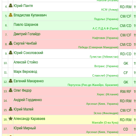
Наполи (Италия)
Юрий Пантя
RD
/
RM
1
4.
АСМ (Алжир)
Владислав Кулакевич
CM
/
CF
1
5.
Подолье (Украина)
Павло Шаранов
CM
/
CD
1
6.
А.С.П.Д.А.Ф (Гаити)
Дмитрий Голайдо
CM
/
CF
1
7.
Нафтовик (Украина)
Сергей Ченбай
CM
/
CD
1
8.
Победа (Северная Македония)
Юрий Соколовский
RD
/
CD
1
9.
Гулистан (Узбекистан)
Алексей Стойко
GK
1
10.
Вотранс (Украина)
Марк Верховод
CF
1
11.
Славхлеб (Украина)
Евгений Макаренко
GK
1
12.
Португеза (Рио-де-Жанейро, Бразилия)
Олег Федор
RM
/
RF
1
13.
Херес (Испания)
Андрей Гордиенко
RD
/
RM
1
14.
Арсенал (Киев, Украина)
Юрий Малей
CM
/
CF
1
15.
Эспоо (Финляндия)
Александр Караваев
RD
/
RM
1
16.
Мангайя (О-ва Кука)
Юрий Мирный
CD
1
17.
Арсенал (Киев, Украина)