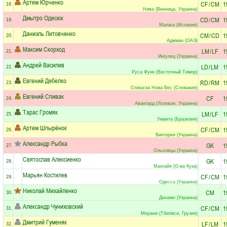
Артем Юрченко
CF
/
CM
1
18.
Нива (Винница, Украина)
Дмытро Одесюк
CD
/
CM
1
19.
Малага (Испания)
Даниэль Литовченко
CM
/
CD
1
20.
Аджман (ОАЭ)
Максим Скорход
LM
/
LF
1
21.
Ингулец (Украина)
Андрей Василив
LD
/
LM
1
22.
Руса Фуик (Восточный Тимор)
Евгений Дебелко
RD
/
RM
1
23.
Спишска Нова Вес (Словакия)
Евгений Спивак
CF
1
24.
Авангард (Лозовая, Украина)
Тарас Громяк
LM
/
LF
1
25.
Умаита (Бразилия)
Артем Шпырёнок
CF
/
CM
1
26.
Виктория (Украина)
Александр Рыбка
GK
1
27.
Ольховцы (Украина)
Святослав Алексиенко
GK
1
28.
Мангайя (О-ва Кука)
Марьян Костилев
CF
/
CM
1
29.
Одесса (Украина)
Николай Михайленко
CM
1
30.
Динамо (Украина)
Александр Чуниховский
CF
/
CM
1
31.
Мерани (Тбилиси, Грузия)
Дмитрий Гуменяк
LF
/
LM
1
32.