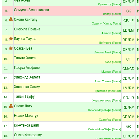
CF
/
CM
1
4.
Фуаамоту (Тонга)
Самуела Аманакихева
GK
1
5.
Вавау (Тонга)
Сионе Каитапу
CF
/
LF
1
6.
Хавелу (Ханга, Тонга)
Сиосила Помана
LD
/
LM
1
7.
Фелито (Тонга)
Лаулеа Тауфа
RD
/
RM
1
8.
Вейтонго (Тонга)
Соакаи Веа
CF
/
CM
1
9.
Лотоха Апай (Тонга)
Тавита Хавеа
CF
1
10.
Акао (Тонга)
Пасука Ахофоно
CM
/
CD
1
11.
Мангия (Тонга)
Уинфилд Хелета
CD
/
CM
1
12.
Ахио Улакаи (Тонга)
Холопека Самиу
LM
/
RM
1
13.
Тритонес (Мексика)
Талаи Тауфу
CD
/
LD
1
14.
Хоумакеликао (Тонга)
Сионе Лату
RD
/
RM
1
15.
Фейси-Моу-Эйфи (Тонга)
Неами Макатуу
CD
/
CM
1
16.
Хаатейко (Тонга)
Ки-Атеноа Даял
GK
1
17.
Фейси-Моу-Эйфи (Тонга)
Онико Кахафолоу
CF
/
CM
1
18.
Нукухетулу (Тонга)