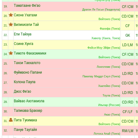
Таматаане Фе'ао
CF
/
CM
1
19.
Драгон Ле Госье (Гваделупа)
Сионе Ухатахи
CD
/
CM
1
20.
Вейтонго (Тонга)
Виликисепи Тай
CF
1
21.
Фахефа (Тонга)
Епи Тайхуа
GK
1
22.
Хавелу (Ханга, Тонга)
Соине Хунга
LD
/
LM
1
23.
Фейси-Моу-Эйфи (Тонга)
Тимоте Факасииеики
CF
/
CM
1
24.
Вейтонго (Тонга)
Тахои Таехалото
CD
/
CM
1
25.
Лонготеме (Тонга)
Фуймаоно Папани
LD
/
RD
1
26.
Пакилау Миддл Скул (Тонга)
Колона Паула
CD
/
CM
1
27.
Хаатейко (Тонга)
Джос Фе'ао
LD
/
RD
1
28.
Тоула (Тонга)
Вайвао Ахотаеиола
CD
/
RD
1
29.
Ильпар (Россия)
Таликава Бракхер
CF
/
LF
1
30.
Акао (Тонга)
Пита Тукимака
CD
/
CM
1
31.
Вейтонго (Тонга)
Пануе Таутайя
RM
/
LM
1
32.
Лотоха Апай (Тонга)