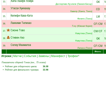
Хапа Хаафе Хомуа
GK
1
33.
Деспортиво Куэлеле (Гвинея-Бисау)
Утасси Хуихахау
CD
1
34.
Хавелу (Ханга, Тонга)
Килифи Кава-Ката
LM
1
35.
Фелито (Тонга)
Лаикими Тилихао
CF
/
CM
1
36.
Тэгу (Южная Корея)
Сионе Тово
CM
/
CF
1
37.
Навутока (Тонга)
Стивен Ахо
GK
1
38.
Навутока (Тонга)
Селау Маамалоа
CF
/
CM
1
39.
Лапаха (Тонга)
Итого:
Игроки
|
Матчи
|
События
|
Замены
|
Манифест
|
Трофеи
4
Показатели сборной Тонга (юн., 75 сезон):
• Рейтинг для отборочного цикла:
36.08
• Рейтинг для финального турнира:
33.98