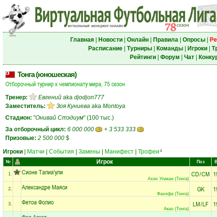
Главная
|
Новости
|
Онлайн
|
Правила
|
Опросы
|
Ре
Расписание
|
Турниры
|
Команды
|
Игроки
|
Т
Рейтинги
|
Форум
|
Чат
|
Конку
Тонга (юношеская)
Отборочный турнир к чемпионату мира, 75 сезон
Тренер:
Евгений
aka
djodjon777
Заместитель:
Зоя Куниева
aka
Montoya
Стадион:
"
Онивай Стэдиум
" (100 тыс.)
За отборочный цикл:
6 000 000
+
3 533 333
Призовые:
2 500 000
$
Игроки
|
Матчи
|
События
|
Замены
|
Манифест
|
Трофеи
4
Игрок
№
Поз
Сионе Талиа'ули
CD
/
CM
1
1.
Ахио Улакаи (Тонга)
Александре Маяси
GK
1
2.
Фахефа (Тонга)
Фетоа Фолио
LM
/
LF
1
3.
Акао (Тонга)
Феа Аскев