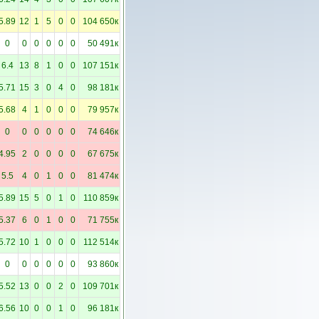
5.89
12
1
5
0
0
104 650к
0
0
0
0
0
0
50 491к
6.4
13
8
1
0
0
107 151к
5.71
15
3
0
4
0
98 181к
5.68
4
1
0
0
0
79 957к
0
0
0
0
0
0
74 646к
4.95
2
0
0
0
0
67 675к
5.5
4
0
1
0
0
81 474к
5.89
15
5
0
1
0
110 859к
5.37
6
0
1
0
0
71 755к
5.72
10
1
0
0
0
112 514к
0
0
0
0
0
0
93 860к
5.52
13
0
0
2
0
109 701к
6.56
10
0
0
1
0
96 181к