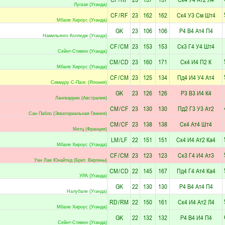
Лугази (Уганда)
CF
/
RF
23
162
162
Ск4
У3
См
Шт4
Мбале Хироус (Уганда)
GK
23
106
106
Р4
В4
Ат4
П4
Намильянго Колледж (Уганда)
CF
/
CM
23
153
153
Ск3
Г4
У4
Шт4
Сейнт-Стивен (Уганда)
CM
/
CD
23
160
171
Ск4
И4
П2
К
Мбале Хироус (Уганда)
CF
/
CM
23
125
134
Пд4
И4
У4
Ат4
Симидзу С-Палс (Япония)
GK
23
126
126
Р3
В3
И4
К4
Лангваррин (Австралия)
CM
/
CF
23
130
130
Пд2
Г3
У3
Ат2
Сан Пабло (Экваториальная Гвинея)
CM
/
CF
23
138
138
Ск4
Ат4
Шт4
Метц (Франция)
LM
/
LF
22
151
151
Ск4
И4
Ат2
Ка4
Мбале Хироус (Уганда)
CF
/
CM
23
123
123
Ск3
Г4
И4
Ат3
Уан Лав Юнайтед (Брит. Виргины)
CM
/
CD
22
145
167
Пд4
Г4
Ат4
Ка4
УРА (Уганда)
GK
22
130
130
Р4
В4
Ат4
П4
Налубале (Уганда)
RD
/
RM
22
150
161
Ск4
И4
Ат2
Л4
Мбале Хироус (Уганда)
GK
22
132
132
Р4
В4
И4
П4
Сейнт-Стивен (Уганда)