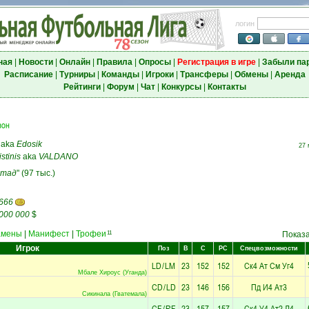
логин
ная
|
Новости
|
Онлайн
|
Правила
|
Опросы
|
Регистрация в игре
|
Забыли па
Расписание
|
Турниры
|
Команды
|
Игроки
|
Трансферы
|
Обмены
|
Аренда
Рейтинги
|
Форум
|
Чат
|
Конкурсы
|
Контакты
зон
aka
Edosik
27 
stinis
aka
VALDANO
Стад
" (97 тыс.)
 666
000 000
$
амены
|
Манифест
|
Трофеи
11
Показ
Игрок
Поз
В
С
РС
Спецвозможности
LD
/
LM
23
152
152
Ск4
Ат
См
Уг4
Мбале Хироус (Уганда)
CD
/
LD
23
146
156
Пд
И4
Ат3
Сикинала (Гватемала)
CF
/
RF
23
157
157
Ск4
У4
Ат2
Л4