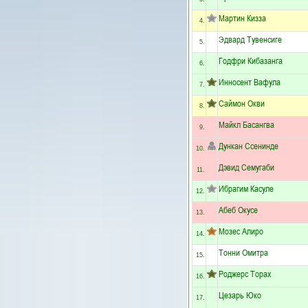
Мартин Кизза
4.
Эдвард Тувенсиге
5.
Годфри Кибазанга
6.
Инносент Вафула
7.
Саймон Окви
8.
Майкл Басангва
9.
Дункан Ссенинде
10.
Дэвид Семугаби
11.
Ибрагим Касуле
12.
Абеб Окусе
13.
Мозес Алиро
14.
Тонни Омитра
15.
Роджерс Торах
16.
Цезарь Юко
17.