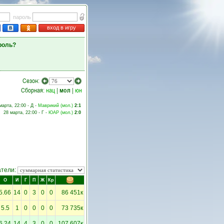
пароль
вход в игру
роль?
Сезон:
Сборная:
нац
|
мол
|
юн
марта, 22:00 - Д -
Маврикий (мол.)
2:1
28 марта, 22:00 - Г -
ЮАР (мол.)
2:0
атели:
О
И
Г
П
Ж
Кр
5.66
14
0
3
0
0
86 451к
5.5
1
0
0
0
0
73 735к
6.24
14
4
3
0
0
107 607к