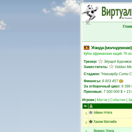
Глав
Уганда (молодежная)
Кубок африканских наций, 76 се
Тренер:
Эдуард Буримов
Заместитель:
Valdas Mei
Стадион:
"
Накивубу Сити 
Финансы:
9 003 457
За отборочный цикл:
9 396
Призовые:
7 500 000
$
+
15 
Игроки
|
Матчи
|
События
|
З
№
Айвен Нтеге
1.
Хаким Магомбе
2.
Франко Эгеса
3.