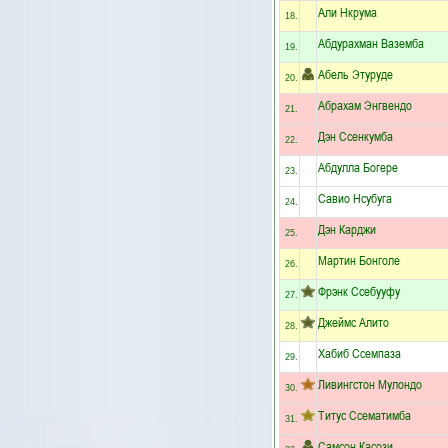
Али Нкрума
18.
Абдурахман Ваземба
19.
Абель Этуруде
20.
Абрахам Энгвендо
21.
Дэн Ссенкумба
22.
Абдулла Богере
23.
Савио Нсубуга
24.
Дэн Карджи
25.
Мартин Бонголе
26.
Фрэнк Ссебууфу
27.
Джеймс Алито
28.
Хабиб Ссемпаза
29.
Ливингстон Мулондо
30.
Титус Ссематимба
31.
Самсон Касози