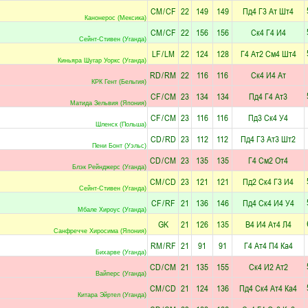
CM
/
CF
22
149
149
Пд4
Г3
Ат
Шт4
Канонерос (Мексика)
CM
/
CF
22
156
156
Ск4
Г4
И4
Сейнт-Стивен (Уганда)
LF
/
LM
22
124
128
Г4
Ат2
См4
Шт4
Киньяра Шугар Уоркс (Уганда)
RD
/
RM
22
116
116
Ск4
И4
Ат
КРК Гент (Бельгия)
CF
/
CM
23
134
134
Пд4
Г4
Ат3
Матида Зельвия (Япония)
CF
/
CM
23
116
116
Пд3
Ск4
У4
Шленск (Польша)
CD
/
RD
23
112
112
Пд4
Г3
Ат3
Шт2
Пени Бонт (Уэльс)
CD
/
CM
23
135
135
Г4
См2
От4
Блэк Рейнджерс (Уганда)
CM
/
CD
23
121
121
Пд2
Ск4
Г3
И4
Сейнт-Стивен (Уганда)
CF
/
RF
21
136
146
Пд4
Ск4
И4
У4
Мбале Хироус (Уганда)
GK
21
126
135
В4
И4
Ат4
Л4
Санфречче Хиросима (Япония)
RM
/
RF
21
91
91
Г4
Ат4
П4
Ка4
Бихарве (Уганда)
CD
/
CM
21
135
155
Ск4
И2
Ат2
Вайперс (Уганда)
CM
/
CD
21
124
136
Пд4
Ск4
Ат4
Ка4
Китара Эйртел (Уганда)