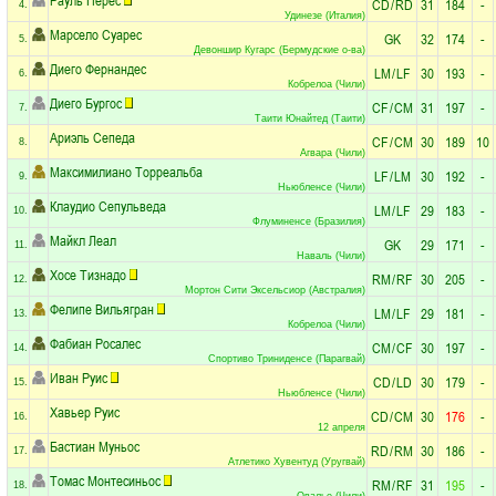
CD
/
RD
31
184
-
4.
Удинезе (Италия)
Марсело Суарес
GK
32
174
-
5.
Девоншир Кугарс (Бермудские о-ва)
Диего Фернандес
LM
/
LF
30
193
-
6.
Кобрелоа (Чили)
Диего Бургос
CF
/
CM
31
197
-
7.
Таити Юнайтед (Таити)
Ариэль Сепеда
CF
/
CM
30
189
10
8.
Агвара (Чили)
Максимилиано Торреальба
LF
/
LM
30
192
-
9.
Ньюбленсе (Чили)
Клаудио Сепульведа
LM
/
LF
29
183
-
10.
Флуминенсе (Бразилия)
Майкл Леал
GK
29
171
-
11.
Наваль (Чили)
Хосе Тизнадо
RM
/
RF
30
205
-
12.
Мортон Сити Эксельсиор (Австралия)
Фелипе Вильягран
LM
/
LF
29
181
-
13.
Кобрелоа (Чили)
Фабиан Росалес
CM
/
CF
30
197
-
14.
Спортиво Триниденсе (Парагвай)
Иван Руис
CD
/
LD
30
179
-
15.
Ньюбленсе (Чили)
Хавьер Руис
CD
/
CM
30
176
-
16.
12 апреля
Бастиан Муньос
RD
/
RM
30
186
-
17.
Атлетико Хувентуд (Уругвай)
Томас Монтесиньос
RM
/
RF
31
195
-
18.
Овалье (Чили)