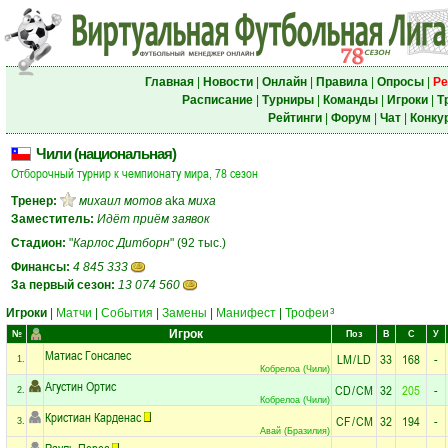
Главная
|
Новости
|
Онлайн
|
Правила
|
Опросы
|
Ре
Расписание
|
Турниры
|
Команды
|
Игроки
|
Т
Рейтинги
|
Форум
|
Чат
|
Конку
Чили (национальная)
Отборочный турнир к чемпионату мира, 78 сезон
Тренер:
михаил мотов
aka
миха
Заместитель:
Идёт приём заявок
Стадион:
"
Карлос Дитборн
" (92 тыс.)
Финансы:
4 845 333
За первый сезон:
13 074 560
Игроки
|
Матчи
|
События
|
Замены
|
Манифест
|
Трофеи
3
Игрок
№
Поз
В
С
У
Матиас Гонсалес
LM
/
LD
33
168
-
1.
Кобрелоа (Чили)
Агустин Ортис
CD
/
CM
32
205
-
2.
Кобрелоа (Чили)
Кристиан Карденас
CF
/
CM
32
194
-
3.
Авай (Бразилия)
Рауль Перес