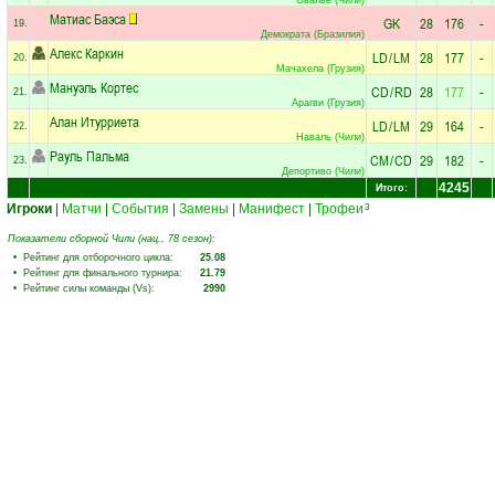
Матиас Баэса
GK
28
176
-
19.
Демократа (Бразилия)
Алекс Каркин
LD
/
LM
28
177
-
20.
Мачахела (Грузия)
Мануэль Кортес
CD
/
RD
28
177
-
21.
Арагви (Грузия)
Алан Итурриета
LD
/
LM
29
164
-
22.
Наваль (Чили)
Рауль Пальма
CM
/
CD
29
182
-
23.
Депортиво (Чили)
4245
Итого:
Игроки
|
Матчи
|
События
|
Замены
|
Манифест
|
Трофеи
3
Показатели сборной Чили (нац., 78 сезон):
• Рейтинг для отборочного цикла:
25.08
• Рейтинг для финального турнира:
21.79
• Рейтинг силы команды (Vs):
2990