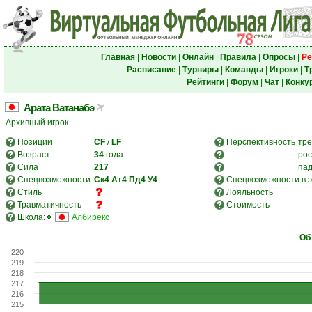
Главная
|
Новости
|
Онлайн
|
Правила
|
Опросы
|
Ре
Расписание
|
Турниры
|
Команды
|
Игроки
|
Т
Рейтинги
|
Форум
|
Чат
|
Конку
Арата Ватанабэ
Архивный игрок
Позиции
CF
/
LF
Перспективность
тре
Возраст
34
года
рос
Сила
217
па
Спецвозможности
Ск4
Ат4
Пд4
У4
Спецвозможности в э
Стиль
Лояльность
Травматичность
Стоимость
Школа:
Албирекс
Об
220
219
218
217
216
215