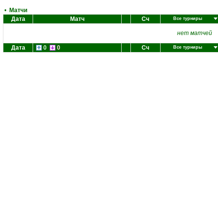
•
Матчи
Дата
Матч
Сч
Все турниры
нет матчей
Дата
0
0
Сч
Все турниры