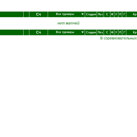
Сч
Все турниры
Стадия
Поз
С
Ф
У
П
Г
Кр
нет матчей
Сч
Все турниры
Стадия
Поз
С
Ф
У
П
Г
Кр
В соревновательных