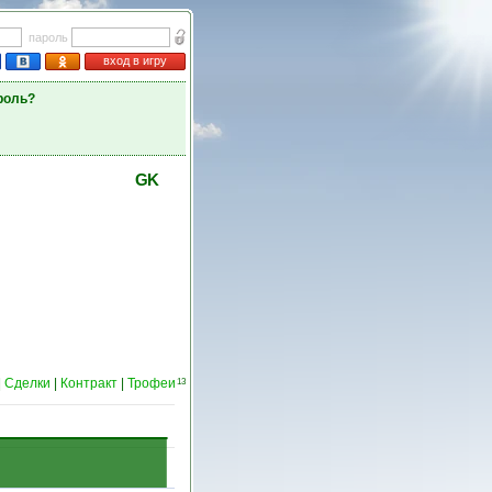
пароль
вход в игру
роль?
GK
|
Сделки
|
Контракт
|
Трофеи
13