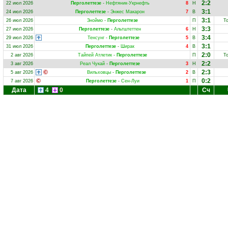
2:2
22 июл 2026
Перголеттезе
-
Нефтяник-Укрнефть
8
Н
3:1
24 июл 2026
Перголеттезе
-
Энжес Макарон
7
В
3:1
26 июл 2026
Зноймо
-
Перголеттезе
П
Т
3:3
27 июл 2026
Перголеттезе
-
Альтштеттен
6
Н
3:4
29 июл 2026
Тенсунг
-
Перголеттезе
5
В
3:1
31 июл 2026
Перголеттезе
-
Ширак
4
В
2:0
2 авг 2026
Тайпей Атлетик
-
Перголеттезе
П
Т
2:2
3 авг 2026
Реал Чукай
-
Перголеттезе
3
Н
2:3
5 авг 2026
Вильховцы
-
Перголеттезе
2
В
0:2
7 авг 2026
Перголеттезе
-
Сен-Луи
1
П
Дата
4
0
Сч