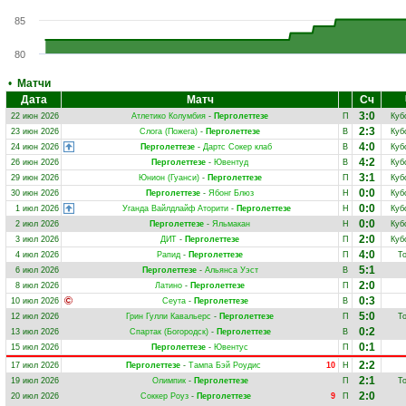
85
80
•
Матчи
Дата
Матч
Сч
3:0
22 июн 2026
Атлетико Колумбия
-
Перголеттезе
П
Куб
2:3
23 июн 2026
Слога (Пожега)
-
Перголеттезе
В
Куб
4:0
24 июн 2026
Перголеттезе
-
Дартс Сокер клаб
В
Куб
4:2
26 июн 2026
Перголеттезе
-
Ювентуд
В
Куб
3:1
29 июн 2026
Юнион (Гуанси)
-
Перголеттезе
П
Куб
0:0
30 июн 2026
Перголеттезе
-
Ябонг Блюз
Н
Куб
0:0
1 июл 2026
Уганда Вайлдлайф Аторити
-
Перголеттезе
Н
Куб
0:0
2 июл 2026
Перголеттезе
-
Яльмакан
Н
Куб
2:0
3 июл 2026
ДИТ
-
Перголеттезе
П
Куб
4:0
4 июл 2026
Рапид
-
Перголеттезе
П
Т
5:1
6 июл 2026
Перголеттезе
-
Альянса Уэст
В
2:0
8 июл 2026
Латино
-
Перголеттезе
П
0:3
10 июл 2026
Сеута
-
Перголеттезе
В
5:0
12 июл 2026
Грин Гулли Кавальерс
-
Перголеттезе
П
Т
0:2
13 июл 2026
Спартак (Богородск)
-
Перголеттезе
В
0:1
15 июл 2026
Перголеттезе
-
Ювентус
П
2:2
17 июл 2026
Перголеттезе
-
Тампа Бэй Роудис
10
Н
2:1
19 июл 2026
Олимпик
-
Перголеттезе
П
Т
2:0
20 июл 2026
Соккер Роуз
-
Перголеттезе
9
П