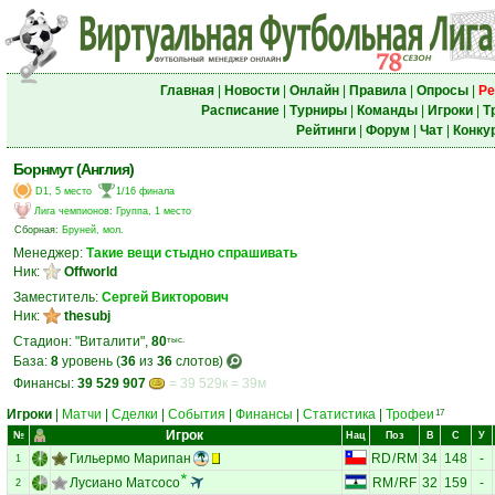
Главная
|
Новости
|
Онлайн
|
Правила
|
Опросы
|
Ре
Расписание
|
Турниры
|
Команды
|
Игроки
|
Т
Рейтинги
|
Форум
|
Чат
|
Конку
Борнмут (Англия)
D1, 5 место
1/16 финала
Лига чемпионов
:
Группа, 1 место
Сборная:
Бруней, мол.
Менеджер:
Такие вещи стыдно спрашивать
Ник:
Offworld
Заместитель:
Сергей Викторович
Ник:
thesubj
Стадион: "Виталити",
80
тыс.
База:
8
уровень (
36
из
36
слотов)
Финансы:
39 529 907
= 39 529к = 39м
Игроки
|
Матчи
|
Сделки
|
События
|
Финансы
|
Статистика
|
Трофеи
17
Игрок
№
Нац
Поз
В
С
У
Гильермо Марипан
RD
/
RM
34
148
-
1
Лусиано Матсосо
RM
/
RF
32
159
-
2