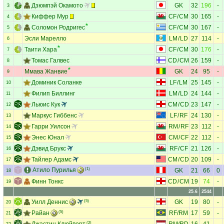
Дзюмпэй Окамото
GK
32
196
-
3
Киффер Мур
CF
/
CM
30
165
-
4
Соломон Родригес
CF
/
CM
30
167
-
5
Эсли Марелло
LM
/
LD
27
114
-
6
Таити Хара
CF
/
CM
30
176
-
7
Томас Галвес
CD
/
CM
26
159
-
8
Ммава Жанвие
GK
24
95
-
9
Доминик Соланке
LF
/
LM
25
145
-
10
Филип Биллинг
LM
/
LD
24
144
-
11
Льюис Кук
CM
/
CD
23
147
-
12
Маркус Гиббенс
LF
/
RF
24
130
-
13
Гарри Уилсон
RM
/
RF
23
112
-
14
Энес Юнал
CM
/
CF
22
112
-
15
Дэвид Брукс
RF
/
CF
21
126
-
16
Тайлер Адамс
CM
/
CD
20
109
-
17
Атило Пурилья
(1)
GK
21
66
0
18
Финн Тонкс
CD
/
CM
19
74
-
19
25.6
2544
Уилл Деннис
(5)
GK
19
80
-
20
Райан
(5)
RF
/
RM
17
59
-
21
Джастин Клюйверт
(2)