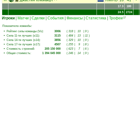
RM
/
RD
16
41
-
22
17.3
180
24.5
2724
Игроки
|
Матчи
|
Сделки
|
События
|
Финансы
|
Статистика
|
Трофеи
17
Показатели команды:
•
Рейтинг силы команды (Vs)
:
3006
(
318
|
10
|
9
)
•
Сила 11-ти лучших (s11)
:
3115
(
484
|
13
|
11
)
•
Сила 14-ти лучших (s14)
:
3856
(
329
|
10
|
9
)
•
Сила 17-ти лучших (s17)
:
4507
(
255
|
9
|
8
)
•
Стоимость строений
:
205 150 000
(
623
|
7
|
6
)
•
Общая стоимость
:
1 394 045 000
(
246
|
14
|
9
)