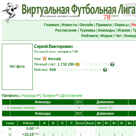
Главная
|
Новости
|
Онлайн
|
Правила
|
Опросы
|
Ре
Расписание
|
Турниры
|
Команды
|
Игроки
|
Т
Рейтинги
|
Форум
|
Чат
|
Конку
Сергей Викторович
Последний визит:
сегодня в 7:20
Ник:
thesubj
Личный счёт:
1 732 290
= 1 732.0к = 1.0м
Нет фото
Рейтинг:
508
=
2135 место
=
0 в августе
Профиль
|
Награды
|
Трофеи
|
Достижения
28
51
Команда
Ст
Дивизион
+
1.
Борнмут (Англия)
Англия, D1
Команда
Ст
Дивизион
Сезон
Рейтинг
И
В
Н
П
Колл+
Колл-
ВC
В+
В=
В-
Вo
0.00
*1.00
78
-
-
-
-
-
-
-
-
-
-
-
+10.18
*0.50
76
6
5
1
-
1
-
1
-
3
1
-