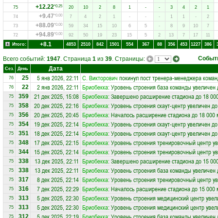
+12.22
*0.25
75
20
10
2
8
1
-
-
3
4
2
1
+9.47
*0.00
74
7
4
2
1
-
-
-
1
1
-
2
+88.09
*0.00
73
59
34
15
10
6
5
-
8
9
10
7
+94.89
*0.00
72
92
50
19
23
15
5
2
13
7
17
11
+8.1
Итого:
4853
2510
842
1501
554
367
88
356
453
1227
386
Событ
Всего событий:
1947
. Страница
1
из
39
. Страницы:
Дата
Сез.
День
5 янв 2026, 22:11
С. Викторович
покинул пост тренера-менеджера кома
25
76
2 янв 2026, 22:11
Бриобекка
: Уровень строения база команды увеличен 
22
76
21 дек 2025, 15:08
Бриобекка
: Завершено расширение стадиона до 18 00
359
75
20 дек 2025, 22:16
Бриобекка
: Уровень строения скаут-центр увеличен до
358
75
20 дек 2025, 20:45
Бриобекка
: Началось расширение стадиона до 18 000 
356
75
19 дек 2025, 22:14
Бриобекка
: Уровень строения скаут-центр увеличен до
354
75
18 дек 2025, 22:14
Бриобекка
: Уровень строения скаут-центр увеличен до
351
75
17 дек 2025, 22:15
Бриобекка
: Уровень строения тренировочный центр ув
348
75
15 дек 2025, 22:14
Бриобекка
: Уровень строения тренировочный центр ув
344
75
13 дек 2025, 22:11
Бриобекка
: Завершено расширение стадиона до 15 00
338
75
13 дек 2025, 22:11
Бриобекка
: Уровень строения база команды увеличен 
338
75
8 дек 2025, 22:14
Бриобекка
: Уровень строения тренировочный центр ув
317
75
7 дек 2025, 22:29
Бриобекка
: Началось расширение стадиона до 15 000 
316
75
5 дек 2025, 22:30
Бриобекка
: Уровень строения медицинский центр увел
313
75
5 дек 2025, 22:30
Бриобекка
: Уровень строения медицинский центр увел
313
75
5 дек 2025, 22:19
Бриобекка
: Уровень строения база команды увеличен 
312
75