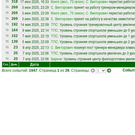
17 июн 2025, 16:33
Конго (мол., 73 сезон)
:
С. Викторович
перестал работат
318
73
3 июн 2025, 23:29
С. Викторович
принят на работу тренером-менеджеро
269
73
3 июн 2025, 23:29
Конго (мол., 73 сезон)
:
С. Викторович
перестал работат
269
73
3 июн 2025, 22:38
С. Викторович
принят на работу в качестве заместите
269
73
14 мая 2025, 22:09
ТПС
: Уровень строения тренировочный центр увеличе
192
73
9 мая 2025, 22:14
ТПС
: Уровень строения спортшкола уменьшен до 0 ур
164
73
7 мая 2025, 22:19
ТПС
: Уровень строения спортшкола уменьшен до 1 ур
152
73
5 мая 2025, 22:09
ТПС
: Уровень строения спортшкола уменьшен до 2 ур
139
73
8 апр 2025, 22:13
С. Викторович
покинул пост тренера-менеджера кома
23
73
7 апр 2025, 22:06
ТПС
: Уровень строения спортшкола увеличен до 3 ур
20
73
7 апр 2025, 22:06
Баркчи
: Уровень строения центр физподготовки увели
20
73
Дата
Сез.
День
Событ
Всего событий:
1947
. Страница
1
из
39
. Страницы: