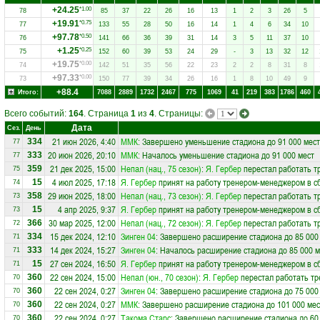
+24.25
*1.00
78
85
37
22
26
16
13
1
2
3
26
5
+19.91
*0.75
77
133
55
28
50
16
14
1
4
6
34
10
+97.78
*0.50
76
141
66
36
39
31
14
3
5
11
37
10
+1.25
*0.25
75
152
60
39
53
24
29
-
3
13
32
12
+19.75
*0.00
74
142
51
35
56
22
23
2
2
8
31
8
+97.33
*0.00
73
150
77
39
34
26
16
1
8
10
49
9
+88.4
Итого:
7088
2889
1732
2467
775
1069
41
219
383
1786
460
Всего событий:
164
. Страница
1
из
4
. Страницы:
Дата
Сез.
День
21 июн 2026, 4:40
ММК
: Завершено уменьшение стадиона до 91 000 мест
334
77
20 июн 2026, 20:10
ММК
: Началось уменьшение стадиона до 91 000 мест
333
77
21 дек 2025, 15:00
Непал (нац., 75 сезон)
:
Я. Гербер
перестал работать т
359
75
4 июл 2025, 17:18
Я. Гербер
принят на работу тренером-менеджером в 
15
74
29 июн 2025, 18:00
Непал (нац., 73 сезон)
:
Я. Гербер
перестал работать т
358
73
4 апр 2025, 9:37
Я. Гербер
принят на работу тренером-менеджером в 
15
73
30 мар 2025, 12:00
Непал (нац., 72 сезон)
:
Я. Гербер
перестал работать т
366
72
15 дек 2024, 12:10
Зинген 04
: Завершено расширение стадиона до 85 000
334
71
14 дек 2024, 15:27
Зинген 04
: Началось расширение стадиона до 85 000 м
333
71
27 сен 2024, 16:50
Я. Гербер
принят на работу тренером-менеджером в 
15
71
22 сен 2024, 15:00
Непал (юн., 70 сезон)
:
Я. Гербер
перестал работать тр
360
70
22 сен 2024, 0:27
Зинген 04
: Завершено расширение стадиона до 75 000
360
70
22 сен 2024, 0:27
ММК
: Завершено расширение стадиона до 101 000 мес
360
70
22 сен 2024, 0:27
Такома Старс
: Завершено расширение стадиона до 60
360
70