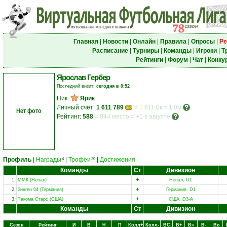
Главная
|
Новости
|
Онлайн
|
Правила
|
Опросы
|
Ре
Расписание
|
Турниры
|
Команды
|
Игроки
|
Т
Рейтинги
|
Форум
|
Чат
|
Конку
Ярослав Гербер
Последний визит:
сегодня в 0:52
Ник:
Ярик
Личный счёт:
1 611 789
= 1 611.0к = 1.0м
Нет фото
Рейтинг:
588
=
844 место
=
+1 в августе
Профиль
|
Награды
|
Трофеи
|
Достижения
4
20
Команды
Ст
Дивизион
+
1.
ММК (Непал)
Непал, D1
+
2.
Зинген 04 (Германия)
Германия, D1
+
3.
Такома Старс (США)
США, D3-A
Команды
Ст
Дивизион
Сезон
Рейтинг
И
В
Н
П
Колл+
Колл-
ВC
В+
В=
В-
Вo