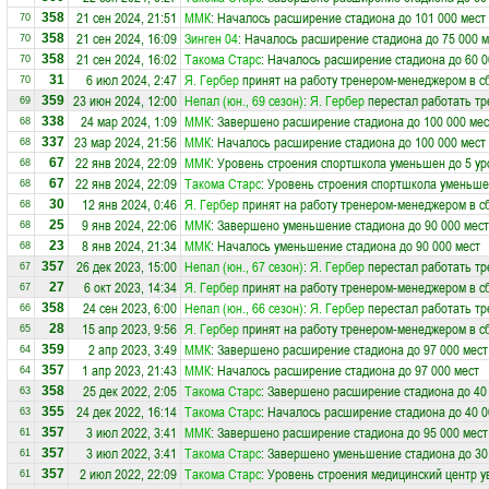
21 сен 2024, 21:51
ММК
: Началось расширение стадиона до 101 000 мест
358
70
21 сен 2024, 16:09
Зинген 04
: Началось расширение стадиона до 75 000 м
358
70
21 сен 2024, 16:02
Такома Старс
: Началось расширение стадиона до 60 0
358
70
6 июл 2024, 2:47
Я. Гербер
принят на работу тренером-менеджером в 
31
70
23 июн 2024, 12:00
Непал (юн., 69 сезон)
:
Я. Гербер
перестал работать тр
359
69
24 мар 2024, 1:09
ММК
: Завершено расширение стадиона до 100 000 мес
338
68
23 мар 2024, 21:56
ММК
: Началось расширение стадиона до 100 000 мест
337
68
22 янв 2024, 22:09
ММК
: Уровень строения спортшкола уменьшен до 5 ур
67
68
22 янв 2024, 22:09
Такома Старс
: Уровень строения спортшкола уменьше
67
68
12 янв 2024, 0:46
Я. Гербер
принят на работу тренером-менеджером в 
30
68
9 янв 2024, 22:06
ММК
: Завершено уменьшение стадиона до 90 000 мест
25
68
8 янв 2024, 21:34
ММК
: Началось уменьшение стадиона до 90 000 мест
23
68
26 дек 2023, 15:00
Непал (юн., 67 сезон)
:
Я. Гербер
перестал работать тр
357
67
6 окт 2023, 14:34
Я. Гербер
принят на работу тренером-менеджером в 
27
67
24 сен 2023, 6:00
Непал (юн., 66 сезон)
:
Я. Гербер
перестал работать тр
358
66
15 апр 2023, 9:56
Я. Гербер
принят на работу тренером-менеджером в 
28
65
2 апр 2023, 3:49
ММК
: Завершено расширение стадиона до 97 000 мест
359
64
1 апр 2023, 21:43
ММК
: Началось расширение стадиона до 97 000 мест
357
64
25 дек 2022, 2:05
Такома Старс
: Завершено расширение стадиона до 40
358
63
24 дек 2022, 16:14
Такома Старс
: Началось расширение стадиона до 40 0
355
63
3 июл 2022, 3:41
ММК
: Завершено расширение стадиона до 95 000 мест
357
61
3 июл 2022, 3:41
Такома Старс
: Завершено уменьшение стадиона до 30
357
61
2 июл 2022, 22:09
Такома Старс
: Уровень строения медицинский центр у
357
61