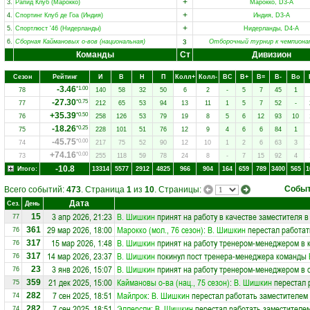
+
3.
Рапид Клуб (Марокко)
Марокко, D3-A
+
4.
Спортинг Клуб де Гоа (Индия)
Индия, D3-A
+
5.
Спортлюст '46 (Нидерланды)
Нидерланды, D4-A
з
6.
Сборная Каймановых о-вов (национальная)
Отборочный турнир к чемпиона
Команды
Ст
Дивизион
Сезон
Рейтинг
И
В
Н
П
Колл+
Колл-
ВC
В+
В=
В-
Вo
-3.46
*1.00
78
140
58
32
50
6
2
-
5
7
45
1
-27.30
*0.75
77
212
65
53
94
13
11
1
5
7
52
-
+35.39
*0.50
76
258
126
53
79
19
8
5
6
12
93
10
-18.26
*0.25
75
228
101
51
76
12
9
4
6
6
84
1
-45.75
*0.00
74
217
75
52
90
12
10
1
2
6
63
3
+74.16
*0.00
73
255
118
59
78
24
8
-
7
15
92
4
-10.8
Итого:
13314
5577
2912
4825
966
904
164
659
789
3400
565
1
Собы
Всего событий:
473
. Страница
1
из
10
. Страницы:
Дата
Сез.
День
3 апр 2026, 21:23
В. Шишкин
принят на работу в качестве заместителя 
15
77
29 мар 2026, 18:00
Марокко (мол., 76 сезон)
:
В. Шишкин
перестал работат
361
76
15 мар 2026, 1:48
В. Шишкин
принят на работу тренером-менеджером в 
317
76
14 мар 2026, 23:37
В. Шишкин
покинул пост тренера-менеджера команды
317
76
3 янв 2026, 15:07
В. Шишкин
принят на работу тренером-менеджером в
23
76
21 дек 2025, 15:00
Каймановы о-ва (нац., 75 сезон)
:
В. Шишкин
перестал 
359
75
7 сен 2025, 18:51
Майлрок
:
В. Шишкин
перестал работать заместителем 
282
74
7 сен 2025, 18:51
Эллерсли
:
В. Шишкин
перестал работать заместителем
282
74