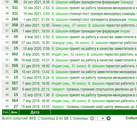
24 окт 2021, 8:38
В. Шишкин
избран президентом федерации
Эквадор
96
59
10 сен 2021, 2:53
В. Шишкин
принят на работу тренером-менеджером в 
311
58
10 сен 2021, 2:53
В. Шишкин
покинул пост тренера-менеджера команды
311
58
1 сен 2021, 21:52
В. Шишкин
покинул пост президента федерации
Эквад
269
58
27 июн 2021, 12:00
Йемен (нац., 57 сезон)
:
В. Шишкин
перестал работать 
358
57
1 мая 2021, 19:03
В. Шишкин
избран президентом федерации
Индия
125
57
9 янв 2021, 0:52
В. Шишкин
принят на работу в качестве заместителя 
20
56
27 сен 2020, 15:00
Эквадор (нац., 54 сезон)
:
В. Шишкин
перестал работат
358
54
10 апр 2020, 0:09
В. Шишкин
принят на работу в качестве заместителя 
15
53
5 апр 2020, 16:00
Индия (юн., 52 сезон)
:
В. Шишкин
перестал работать з
362
52
19 янв 2020, 14:21
В. Шишкин
принят на работу в качестве заместителя 
36
52
31 дек 2019, 18:00
Индия (нац., 51 сезон)
:
В. Шишкин
перестал работать 
359
51
10 окт 2019, 13:42
В. Шишкин
принят на работу заместителем менеджера
25
51
12 июл 2019, 9:24
В. Шишкин
принят на работу тренером-менеджером в
15
50
7 июл 2019, 18:00
Индия (нац., 49 сезон)
:
В. Шишкин
перестал работать 
357
49
6 июл 2019, 22:12
Эверест
: Уровень строения спортшкола увеличен до 5
357
49
12 апр 2019, 1:36
В. Шишкин
принят на работу тренером-менеджером в
15
49
7 апр 2019, 18:00
Индия (нац., 48 сезон)
:
В. Шишкин
перестал работать 
364
48
15 янв 2019, 14:03
Эверест
: Уровень строения скаут-центр уменьшен до 
27
48
Дата
Сез.
День
Собы
Всего событий:
473
. Страница
1
из
10
. Страницы: