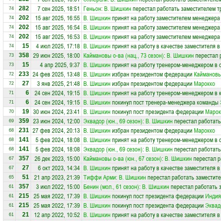
7 сен 2025, 18:51
Геньон
:
В. Шишкин
перестал работать заместителем тр
282
74
15 авг 2025, 16:55
В. Шишкин
принят на работу заместителем менеджера
202
74
15 авг 2025, 16:54
В. Шишкин
принят на работу заместителем менеджера
202
74
15 авг 2025, 16:53
В. Шишкин
принят на работу заместителем менеджера
202
74
4 июл 2025, 17:18
В. Шишкин
принят на работу в качестве заместителя 
15
74
29 июн 2025, 18:00
Каймановы о-ва (нац., 73 сезон)
:
В. Шишкин
перестал 
358
73
4 апр 2025, 9:37
В. Шишкин
принят на работу тренером-менеджером в
15
73
24 фев 2025, 13:48
В. Шишкин
избран президентом федерации
Каймановы
233
72
3 янв 2025, 21:48
В. Шишкин
избран президентом федерации
Марокко
27
72
24 сен 2024, 19:15
В. Шишкин
принят на работу тренером-менеджером в 
6
71
24 сен 2024, 19:15
В. Шишкин
покинул пост тренера-менеджера команды
6
71
30 июн 2024, 23:41
В. Шишкин
покинул пост президента федерации
Марок
19
70
23 июн 2024, 12:00
Эквадор (юн., 69 сезон)
:
В. Шишкин
перестал работать
359
69
27 фев 2024, 20:13
В. Шишкин
избран президентом федерации
Марокко
231
68
5 фев 2024, 18:08
В. Шишкин
принят на работу тренером-менеджером в
141
68
5 фев 2024, 18:08
Эквадор (юн., 69 сезон)
:
В. Шишкин
перестал работать
141
68
26 дек 2023, 15:00
Каймановы о-ва (юн., 67 сезон)
:
В. Шишкин
перестал р
357
67
6 окт 2023, 14:34
В. Шишкин
принят на работу в качестве заместителя 
27
67
21 апр 2023, 21:39
Тиффи Арми
:
В. Шишкин
перестал работать заместите
51
65
3 июл 2022, 15:00
Бенин (мол., 61 сезон)
:
В. Шишкин
перестал работать 
357
61
25 мая 2022, 17:39
В. Шишкин
покинул пост президента федерации
Индия
215
61
25 мая 2022, 17:39
В. Шишкин
покинул пост президента федерации
Эквад
215
61
12 апр 2022, 10:52
В. Шишкин
принят на работу в качестве заместителя 
21
61