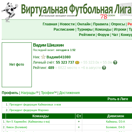
Главная
|
Новости
|
Онлайн
|
Правила
|
Опросы
|
Ре
Расписание
|
Турниры
|
Команды
|
Игроки
|
Т
Рейтинги
|
Форум
|
Чат
|
Конку
Вадим Шишкин
Последний визит:
сегодня в 1:52
Ник:
Вадим041080
Личный счёт:
55 323 737
= 55 323.0к = 55.0м
Нет фото
Рейтинг:
489
=
6822 место
=
+6 в августе
Профиль
|
Награды
|
Трофеи
|
Достижения
19
54
Роль в Лиге
1.
Президент федерации Каймановых о-вов
2.
Президент федерации Марокко
Команды
Ст
Дивизион
+
1.
Кет-5 Харикейнс (Каймановы о-ва)
Кайманы, D3-A
+
2.
Кивон (Боливия)
Боливия, D4-D