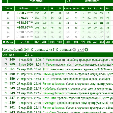
Команды
Ст
Дивизион
Сезон
Рейтинг
И
В
Н
П
Колл+
Колл-
ВC
В+
В=
В-
Вo
+258.73
*1.00
78
152
98
17
37
33
25
-
17
16
55
10
+375.70
*0.75
77
255
159
45
51
41
26
7
14
19
99
20
+348.56
*0.50
76
283
190
44
49
44
22
7
21
23
111
28
+268.76
*0.25
75
298
200
46
52
34
35
1
10
19
137
33
+398.66
*0.00
74
279
198
36
45
30
35
7
18
12
125
36
+300.67
*0.00
73
269
182
48
39
35
37
6
10
14
118
34
+782.0
Итого:
8471
4845
1631
1995
990
994
120
287
450
3250
738
Всего событий:
344
. Страница
1
из
7
. Страницы:
Дата
Сез.
День
4 июн 2026, 18:29
А. Михаил
принят на работу тренером-менеджером в 
269
77
4 июн 2026, 11:04
А. Михаил
покинул пост тренера-менеджера команды
Н
269
77
29 мар 2026, 10:24
ТНТ
: Завершено расширение стадиона до 98 000 мест
361
76
28 мар 2026, 22:16
Ричмонд Киккерс
: Уровень строения медицинский цент
360
76
28 мар 2026, 15:43
ТНТ
: Началось расширение стадиона до 98 000 мест
359
76
27 мар 2026, 22:16
Ричмонд Киккерс
: Уровень строения скаут-центр умен
357
76
24 мар 2026, 22:15
Имбабура
: Уровень строения спортшкола увеличен до
349
76
24 мар 2026, 22:15
Ричмонд Киккерс
: Уровень строения тренировочный це
349
76
23 мар 2026, 22:15
Сток Сити
: Уровень строения тренировочный центр ув
347
76
9 мар 2026, 22:19
Имбабура
: Уровень строения скаут-центр уменьшен до
289
76
2 мар 2026, 22:14
Ричмонд Киккерс
: Уровень строения тренировочный це
261
76
25 фев 2026, 22:19
Сток Сити
: Уровень строения тренировочный центр ув
243
76