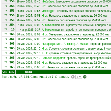
29 июн 2025, 16:40
Имбабура
: Завершено расширение стадиона до 60 000
358
73
29 июн 2025, 16:40
КИ
: Завершено расширение стадиона до 95 000 мест
358
73
28 июн 2025, 19:55
Имбабура
: Началось расширение стадиона до 60 000 
356
73
28 июн 2025, 19:53
Нгок
: Началось расширение стадиона до 96 000 мест
356
73
28 июн 2025, 19:52
КИ
: Началось расширение стадиона до 95 000 мест
356
73
1 июн 2025, 10:08
А. Михаил
принят на работу тренером-менеджером в 
254
73
4 апр 2025, 9:37
А. Михаил
принят на работу тренером-менеджером в 
15
73
30 мар 2025, 12:03
Нгок
: Завершено расширение стадиона до 92 000 мест
366
72
30 мар 2025, 12:03
КИ
: Завершено расширение стадиона до 91 000 мест
366
72
30 мар 2025, 12:00
Никарагуа (мол., 72 сезон)
:
А. Михаил
перестал работа
366
72
29 мар 2025, 22:10
Нгок
: Уровень строения скаут-центр увеличен до 8 уро
365
72
29 мар 2025, 22:10
ТНТ
: Уровень строения тренировочный центр увеличе
365
72
29 мар 2025, 22:10
Вальтер Ферретти
: Уровень строения тренировочный 
365
72
29 мар 2025, 15:06
Нгок
: Началось расширение стадиона до 92 000 мест
363
72
29 мар 2025, 15:05
КИ
: Началось расширение стадиона до 91 000 мест
363
72
Дата
Сез.
День
Всего событий:
344
. Страница
1
из
7
. Страницы: