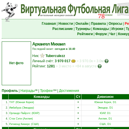
Главная
|
Новости
|
Онлайн
|
Правила
|
Опросы
|
Ре
Расписание
|
Турниры
|
Команды
|
Игроки
|
Т
Рейтинги
|
Форум
|
Чат
|
Конку
Архангел Михаил
Последний визит:
сегодня в 16:40
Ник:
Tuberculezz
Личный счёт:
3 970 017
= 3 970.0к = 3.0м
Нет фото
Рейтинг:
1281
=
3 место
=
+84 в августе
Профиль
|
Награды
|
Трофеи
|
Достижения
66
164
Команды
Ст
Дивизион
+
1.
ТНТ (Южная Корея)
Южная Корея, D1
+
2.
Имбабура (Эквадор)
Эквадор, D1
+
3.
Орландо Пайрэтс (ЮАР)
ЮАР, D1
+
4.
Сток Сити (Англия)
Англия, D1
+
5.
Ричмонд Киккерс (США)
США, D1