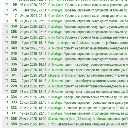
16 янв 2026, 22:20
Сток Сити
: Уровень строения спортшкола увеличен до
56
76
5 янв 2026, 22:11
Имбабура
: Уровень строения спортшкола увеличен до
25
76
24 дек 2025, 22:11
Сток Сити
: Уровень строения скаут-центр увеличен до
7
76
22 дек 2025, 22:10
Имбабура
: Уровень строения скаут-центр уменьшен до
5
76
20 дек 2025, 22:16
Имбабура
: Уровень строения скаут-центр уменьшен до
358
75
20 дек 2025, 22:16
Имбабура
: Уровень строения спортшкола увеличен до
358
75
20 дек 2025, 22:16
Сток Сити
: Уровень строения база команды увеличен 
358
75
18 дек 2025, 15:18
Вальтер Ферретти
:
А. Михаил
перестал работать замес
350
75
18 дек 2025, 11:30
А. Михаил
принят на работу заместителем менеджера 
349
75
16 дек 2025, 22:14
Имбабура
: Уровень строения спортшкола увеличен до
346
75
12 дек 2025, 22:26
Имбабура
: Уровень строения скаут-центр уменьшен до
336
75
12 дек 2025, 16:34
А. Михаил
принят на работу тренером-менеджером в 
336
75
12 дек 2025, 15:17
А. Михаил
покинул пост тренера-менеджера команды
В
336
75
10 дек 2025, 20:31
Мюрата
:
А. Михаил
перестал работать заместителем т
321
75
10 дек 2025, 19:18
А. Михаил
принят на работу заместителем менеджера 
321
75
18 ноя 2025, 12:16
А. Михаил
принят на работу тренером-менеджером в 
228
75
18 ноя 2025, 12:16
А. Михаил
покинул пост тренера-менеджера команды
228
75
20 сен 2025, 23:45
Имбабура
: Завершено расширение стадиона до 70 000
334
74
20 сен 2025, 22:10
Имбабура
: Уровень строения тренировочный центр ув
333
74
20 сен 2025, 18:17
Имбабура
: Началось расширение стадиона до 70 000 
333
74
19 сен 2025, 22:10
Имбабура
: Уровень строения спортшкола уменьшен до
331
74
29 июн 2025, 18:00
Южная Корея (нац., 73 сезон)
:
А. Михаил
перестал раб
358
73
29 июн 2025, 16:40
Нгок
: Завершено расширение стадиона до 96 000 мест
358
73