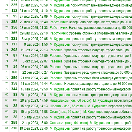
25 авг 2025, 16:59
М. Кудрявцев
покинул пост тренера-менеджера коман
225
74
31 июл 2025, 14:10
М. Кудрявцев
принят на работу тренером-менеджером
112
74
27 июл 2025, 12:09
М. Кудрявцев
покинул пост тренера-менеджера коман
95
74
29 июн 2025, 16:40
Работнички
: Завершено расширение стадиона до 90 0
358
73
28 июн 2025, 21:33
Работнички
: Началось расширение стадиона до 90 000
356
73
29 мар 2025, 22:10
Работнички
: Уровень строения спортшкола увеличен д
365
72
15 мар 2025, 22:05
М. Кудрявцев
принят на работу тренером-менеджером
321
72
9 дек 2024, 1:50
М. Кудрявцев
покинул пост тренера-менеджера коман
313
71
11 ноя 2024, 22:13
Равенна
: Уровень строения скаут-центр увеличен до 8
208
71
18 окт 2024, 22:09
Равенна
: Уровень строения скаут-центр увеличен до 7
87
71
3 окт 2024, 22:07
Равенна
: Уровень строения скаут-центр увеличен до 6
25
71
26 сен 2024, 22:08
Равенна
: Уровень строения скаут-центр увеличен до 5
14
71
22 сен 2024, 0:27
Равенна
: Завершено расширение стадиона до 36 000 
360
70
21 сен 2024, 22:40
Равенна
: Уровень строения база команды увеличен до
359
70
21 сен 2024, 15:44
Равенна
: Началось расширение стадиона до 36 000 ме
358
70
15 сен 2024, 19:50
М. Кудрявцев
принят на работу тренером-менеджером
344
70
29 апр 2023, 18:01
М. Кудрявцев
покинул пост тренера-менеджера коман
88
65
29 апр 2023, 17:59
Нидерланды (юн., 66 сезон)
:
М. Кудрявцев
перестал ра
88
65
15 апр 2023, 14:13
Швеция (мол., 66 сезон)
:
М. Кудрявцев
перестал работ
28
65
15 апр 2023, 14:08
Оман (нац., 66 сезон)
:
М. Кудрявцев
перестал работать
28
65
15 апр 2023, 9:56
М. Кудрявцев
принят на работу тренером-менеджером
28
65
2 апр 2023, 15:00
Словакия (нац., 64 сезон)
:
М. Кудрявцев
перестал рабо
359
64
19 фев 2023, 23:40
М. Кудрявцев
принят на работу тренером-менеджером
210
64