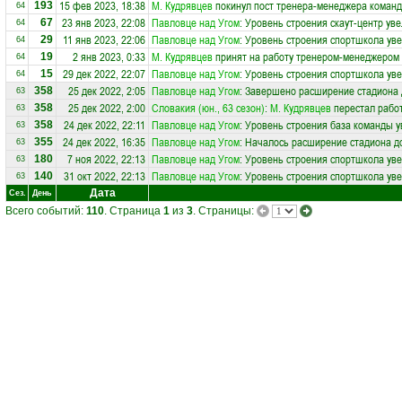
15 фев 2023, 18:38
М. Кудрявцев
покинул пост тренера-менеджера коман
193
64
23 янв 2023, 22:08
Павловце над Угом
: Уровень строения скаут-центр ув
67
64
11 янв 2023, 22:06
Павловце над Угом
: Уровень строения спортшкола уве
29
64
2 янв 2023, 0:33
М. Кудрявцев
принят на работу тренером-менеджером
19
64
29 дек 2022, 22:07
Павловце над Угом
: Уровень строения спортшкола уве
15
64
25 дек 2022, 2:05
Павловце над Угом
: Завершено расширение стадиона 
358
63
25 дек 2022, 2:00
Словакия (юн., 63 сезон)
:
М. Кудрявцев
перестал рабо
358
63
24 дек 2022, 22:11
Павловце над Угом
: Уровень строения база команды у
358
63
24 дек 2022, 16:35
Павловце над Угом
: Началось расширение стадиона до
355
63
7 ноя 2022, 22:13
Павловце над Угом
: Уровень строения спортшкола уве
180
63
31 окт 2022, 22:13
Павловце над Угом
: Уровень строения спортшкола уве
140
63
Дата
Сез.
День
Всего событий:
110
. Страница
1
из
3
. Страницы: