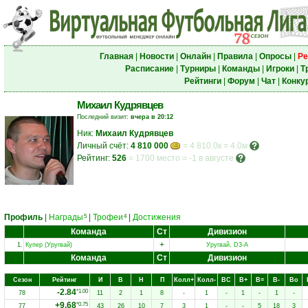
Главная
|
Новости
|
Онлайн
|
Правила
|
Опросы
|
Ре
Расписание
|
Турниры
|
Команды
|
Игроки
|
Т
Рейтинги
|
Форум
|
Чат
|
Конку
Михаил Кудрявцев
Последний визит:
вчера в 20:12
Ник:
Михаил Кудрявцев
Личный счёт:
4 810 000
= 4 810.0к = 4.0м
Рейтинг:
526
=
1700 место
=
-1 в августе
Профиль
|
Награды
|
Трофеи
|
Достижения
5
4
Команда
Ст
Дивизион
+
1.
Купер (Уругвай)
Уругвай, D3-A
Команда
Ст
Дивизион
Сезон
Рейтинг
И
В
Н
П
Колл+
Колл-
ВC
В+
В=
В-
Вo
-2.84
*1.00
78
11
2
1
8
-
1
-
1
-
1
-
+9.68
*0.75
77
43
26
10
7
3
1
-
-
5
18
3