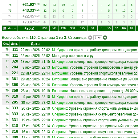
+21.92
*0.50
76
52
23
16
13
7
2
-
2
1
14
6
+43.33
*0.25
75
42
24
9
9
7
4
-
5
7
10
2
+22.45
*0.00
74
31
13
9
9
9
4
-
3
-
5
5
+73.47
*0.00
73
44
15
11
18
17
3
1
5
3
3
3
+26.2
Итого:
896
340
226
330
125
46
5
55
57
162
61
Всего событий:
110
. Страница
1
из
3
. Страницы:
Дата
Сез.
День
22 июл 2026, 22:02
М. Кудрявцев
принят на работу тренером-менеджером
111
78
22 июл 2026, 22:02
Менеджер вернулся в игру
111
78
18 июн 2026, 21:15
М. Кудрявцев
покинул пост тренера-менеджера коман
320
77
8 июн 2026, 22:13
Ботошани
: Уровень строения тренировочный центр ув
284
77
22 мая 2026, 22:14
Ботошани
: Уровень строения спортшкола увеличен до
221
77
29 мар 2026, 10:24
Ботошани
: Завершено расширение стадиона до 39 000
361
76
28 мар 2026, 22:16
Ботошани
: Уровень строения база команды увеличен 
360
76
28 мар 2026, 19:19
Ботошани
: Началось расширение стадиона до 39 000 
359
76
9 дек 2025, 22:10
М. Кудрявцев
принят на работу тренером-менеджером
319
75
30 ноя 2025, 23:42
М. Кудрявцев
покинул пост тренера-менеджера коман
285
75
20 сен 2025, 22:10
Сперанис
: Уровень строения спортшкола уменьшен до
333
74
20 сен 2025, 22:10
Сперанис
: Уровень строения скаут-центр увеличен до 
333
74
19 сен 2025, 22:10
Сперанис
: Уровень строения спортшкола уменьшен до
331
74
17 сен 2025, 22:14
Сперанис
: Уровень строения тренировочный центр ум
318
74
16 сен 2025, 22:13
Сперанис
: Уровень строения скаут-центр увеличен до 
316
74
12 сен 2025, 22:10
М. Кудрявцев
принят на работу тренером-менеджером
309
74