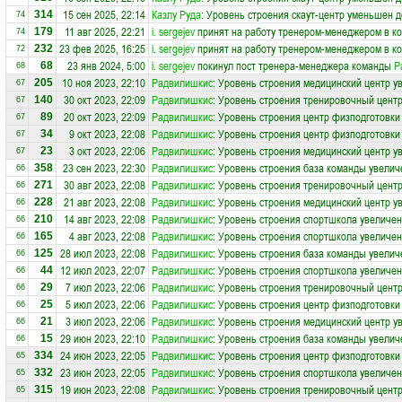
15 сен 2025, 22:14
Казлу Руда
: Уровень строения скаут-центр уменьшен д
314
74
11 авг 2025, 22:21
i. sergejev
принят на работу тренером-менеджером в к
179
74
23 фев 2025, 16:25
i. sergejev
принят на работу тренером-менеджером в к
232
72
23 янв 2024, 5:00
i. sergejev
покинул пост тренера-менеджера команды
Р
68
68
10 ноя 2023, 22:10
Радвилишкис
: Уровень строения медицинский центр у
205
67
30 окт 2023, 22:09
Радвилишкис
: Уровень строения тренировочный центр
140
67
20 окт 2023, 22:09
Радвилишкис
: Уровень строения центр физподготовки
89
67
9 окт 2023, 22:08
Радвилишкис
: Уровень строения центр физподготовки
34
67
3 окт 2023, 22:06
Радвилишкис
: Уровень строения медицинский центр у
23
67
23 сен 2023, 22:30
Радвилишкис
: Уровень строения база команды увелич
358
66
30 авг 2023, 22:08
Радвилишкис
: Уровень строения тренировочный центр
271
66
21 авг 2023, 22:08
Радвилишкис
: Уровень строения медицинский центр у
228
66
14 авг 2023, 22:08
Радвилишкис
: Уровень строения спортшкола увеличен
210
66
4 авг 2023, 22:08
Радвилишкис
: Уровень строения спортшкола увеличен
165
66
28 июл 2023, 22:08
Радвилишкис
: Уровень строения база команды увелич
125
66
12 июл 2023, 22:07
Радвилишкис
: Уровень строения спортшкола увеличен
44
66
7 июл 2023, 22:06
Радвилишкис
: Уровень строения тренировочный центр
29
66
5 июл 2023, 22:06
Радвилишкис
: Уровень строения центр физподготовки
25
66
3 июл 2023, 22:06
Радвилишкис
: Уровень строения медицинский центр у
21
66
29 июн 2023, 22:10
Радвилишкис
: Уровень строения база команды увелич
15
66
24 июн 2023, 22:05
Радвилишкис
: Уровень строения центр физподготовки
334
65
23 июн 2023, 22:05
Радвилишкис
: Уровень строения спортшкола увеличен
332
65
19 июн 2023, 22:08
Радвилишкис
: Уровень строения тренировочный центр
315
65