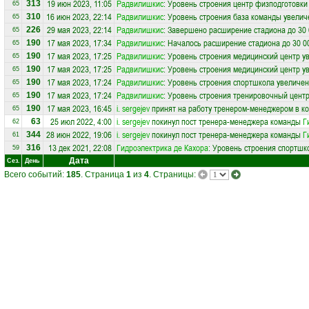
19 июн 2023, 11:05
Радвилишкис
: Уровень строения центр физподготовки
313
65
16 июн 2023, 22:14
Радвилишкис
: Уровень строения база команды увелич
310
65
29 мая 2023, 22:14
Радвилишкис
: Завершено расширение стадиона до 30 
226
65
17 мая 2023, 17:34
Радвилишкис
: Началось расширение стадиона до 30 0
190
65
17 мая 2023, 17:25
Радвилишкис
: Уровень строения медицинский центр у
190
65
17 мая 2023, 17:25
Радвилишкис
: Уровень строения медицинский центр у
190
65
17 мая 2023, 17:24
Радвилишкис
: Уровень строения спортшкола увеличен
190
65
17 мая 2023, 17:24
Радвилишкис
: Уровень строения тренировочный центр
190
65
17 мая 2023, 16:45
i. sergejev
принят на работу тренером-менеджером в к
190
65
25 июл 2022, 4:00
i. sergejev
покинул пост тренера-менеджера команды
Г
63
62
28 июн 2022, 19:06
i. sergejev
покинул пост тренера-менеджера команды
Г
344
61
13 дек 2021, 22:08
Гидроэлектрика де Кахора
: Уровень строения спортшк
316
59
Дата
Сез.
День
Всего событий:
185
. Страница
1
из
4
. Страницы: