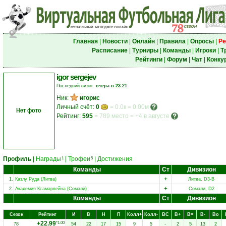
Главная
|
Новости
|
Онлайн
|
Правила
|
Опросы
|
Ре
Расписание
|
Турниры
|
Команды
|
Игроки
|
Т
Рейтинги
|
Форум
|
Чат
|
Конку
igor sergejev
Последний визит:
вчера в 23:21
Ник:
игорис
Личный счёт:
0
= 0.0к = 0.00м
Нет фото
Рейтинг:
595
=
789 место
=
+4 в августе
Профиль
|
Награды
|
Трофеи
|
Достижения
1
5
Команды
Ст
Дивизион
+
1.
Казлу Руда (Литва)
Литва, D3-B
+
2.
Академия Ксамарвейна (Сомали)
Сомали, D2
Команды
Ст
Дивизион
Сезон
Рейтинг
И
В
Н
П
Колл+
Колл-
ВC
В+
В=
В-
Вo
+22.99
*1.00
78
54
22
17
15
9
5
-
2
5
13
2