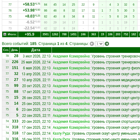
+58.53
*0.75
77
84
45
14
25
22
9
-
4
3
32
6
+53.98
*0.50
76
86
46
8
32
17
11
1
7
5
30
3
+8.03
*0.25
75
82
40
8
34
8
11
-
5
6
24
5
-6.52
*0.00
74
60
29
14
17
1
8
1
1
1
19
7
-22.54
*0.00
73
42
12
6
24
-
4
-
2
1
7
2
+95.9
Итого:
3501
1262
788
1451
246
363
19
106
203
752
182
Всего событий:
185
. Страница
1
из
4
. Страницы:
Дата
Сез.
День
3 июл 2026, 22:13
Академия Ксамарвейна
: Уровень строения тренировоч
28
78
25 мая 2026, 22:14
Академия Ксамарвейна
: Уровень строения тренировоч
226
77
6 мая 2026, 22:13
Академия Ксамарвейна
: Уровень строения центр физп
151
77
13 апр 2026, 22:13
Академия Ксамарвейна
: Уровень строения скаут-цент
32
77
10 апр 2026, 22:11
Академия Ксамарвейна
: Уровень строения медицински
27
77
20 окт 2025, 22:13
Академия Ксамарвейна
: Уровень строения скаут-цент
99
75
17 окт 2025, 22:13
Академия Ксамарвейна
: Уровень строения тренировоч
88
75
26 сен 2025, 22:11
Академия Ксамарвейна
: Уровень строения скаут-цент
15
75
25 сен 2025, 22:13
Академия Ксамарвейна
: Уровень строения скаут-цент
14
75
23 сен 2025, 23:12
Академия Ксамарвейна
: Уровень строения скаут-цент
6
75
22 сен 2025, 22:11
Академия Ксамарвейна
: Уровень строения скаут-цент
5
75
20 сен 2025, 22:10
Академия Ксамарвейна
: Уровень строения спортшкола
333
74
17 сен 2025, 22:14
Академия Ксамарвейна
: Уровень строения скаут-цент
318
74
17 сен 2025, 22:14
Казлу Руда
: Уровень строения скаут-центр уменьшен д
318
74
16 сен 2025, 22:13
Казлу Руда
: Уровень строения скаут-центр уменьшен д
316
74