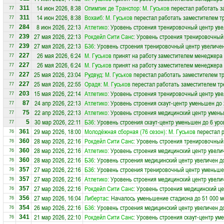
14 июн 2026, 8:38
Олимпик де Транспор
:
М. Гуськов
перестал работать з
311
77
14 июн 2026, 8:38
Вохаиб
:
М. Гуськов
перестал работать заместителем тр
311
77
8 июн 2026, 22:13
Атлетико
: Уровень строения тренировочный центр уве
284
77
27 мая 2026, 22:13
Рокдейл Сити Санс
: Уровень строения тренировочный
239
77
27 мая 2026, 22:13
Б36
: Уровень строения тренировочный центр увеличен
239
77
26 мая 2026, 6:24
М. Гуськов
принят на работу заместителем менеджера
227
77
26 мая 2026, 6:24
М. Гуськов
принят на работу заместителем менеджера
227
77
25 мая 2026, 23:04
Рудвуд
:
М. Гуськов
перестал работать заместителем т
227
77
25 мая 2026, 22:55
Орадя
:
М. Гуськов
перестал работать заместителем тр
227
77
15 мая 2026, 22:14
Атлетико
: Уровень строения тренировочный центр уве
203
77
24 апр 2026, 22:13
Атлетико
: Уровень строения скаут-центр уменьшен до 
87
77
22 апр 2026, 22:13
Атлетико
: Уровень строения медицинский центр умень
75
77
30 мар 2026, 22:11
Б36
: Уровень строения скаут-центр уменьшен до 6 уро
5
77
29 мар 2026, 18:00
Молодёжная сборная (76 сезон)
:
М. Гуськов
перестал р
361
76
28 мар 2026, 22:16
Рокдейл Сити Санс
: Уровень строения тренировочный
360
76
28 мар 2026, 22:16
Атлетико
: Уровень строения медицинский центр увели
360
76
28 мар 2026, 22:16
Б36
: Уровень строения медицинский центр увеличен д
360
76
27 мар 2026, 22:16
Б36
: Уровень строения тренировочный центр уменьше
357
76
27 мар 2026, 22:16
Атлетико
: Уровень строения медицинский центр увели
357
76
27 мар 2026, 22:16
Рокдейл Сити Санс
: Уровень строения медицинский це
357
76
27 мар 2026, 16:04
Либертас
: Началось уменьшение стадиона до 51 000 м
356
76
26 мар 2026, 22:16
Б36
: Уровень строения медицинский центр увеличен д
354
76
21 мар 2026, 22:10
Рокдейл Сити Санс
: Уровень строения скаут-центр ум
341
76