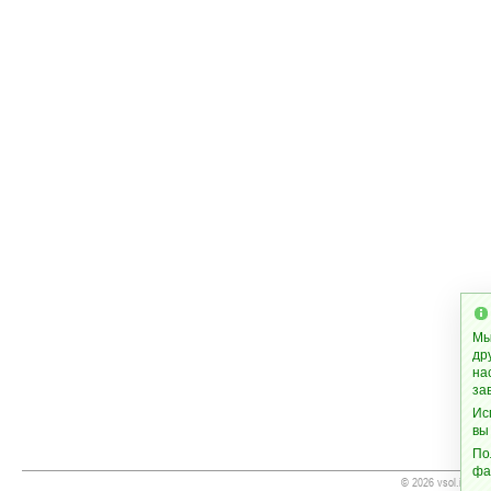
Мы
др
на
за
Ис
вы
По
фа
© 2026 vsol.info