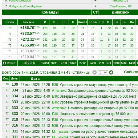
+
6.
Рудвуд (Ямайка)
Ямайка, D1
+
7.
Либертас (Сан-Марино)
Сан-Марино, D2
Команды
Ст
Дивизион
Сезон
Рейтинг
И
В
Н
П
Колл+
Колл-
ВC
В+
В=
В-
Вo
+186.70
*1.00
78
120
85
16
19
16
16
1
20
10
46
8
+323.57
*0.75
77
209
146
28
35
34
16
7
13
15
88
23
+272.11
*0.50
76
232
148
29
55
34
35
11
8
18
82
29
+255.99
*0.25
75
192
130
25
37
24
36
4
17
16
67
26
+333.82
*0.00
74
188
119
23
46
34
26
7
15
17
62
18
+310.84
*0.00
73
189
121
21
47
32
21
5
16
14
66
20
+629.4
Итого:
17053
9231
2780
5042
2712
2450
289
674
1090
5680
1498
Событ
Всего событий:
2119
. Страница
1
из
43
. Страницы:
Дата
Сез.
День
27 июл 2026, 22:26
Б36
: Уровень строения скаут-центр уменьшен до 5 уро
139
78
21 июн 2026, 4:40
Атлетико
: Завершено расширение стадиона до 92 000 
334
77
21 июн 2026, 4:40
Б36
: Завершено расширение стадиона до 75 000 мест
334
77
20 июн 2026, 22:10
Б36
: Уровень строения медицинский центр увеличен д
333
77
20 июн 2026, 18:15
Атлетико
: Началось расширение стадиона до 92 000 м
333
77
20 июн 2026, 18:00
Б36
: Началось расширение стадиона до 75 000 мест
333
77
17 июн 2026, 22:13
Б36
: Уровень строения тренировочный центр уменьше
318
77
16 июн 2026, 22:13
Б36
: Уровень строения тренировочный центр уменьше
316
77
14 июн 2026, 14:32
М. Гуськов
принят на работу заместителем менеджера
311
77
14 июн 2026, 14:32
М. Гуськов
принят на работу заместителем менеджера
311
77