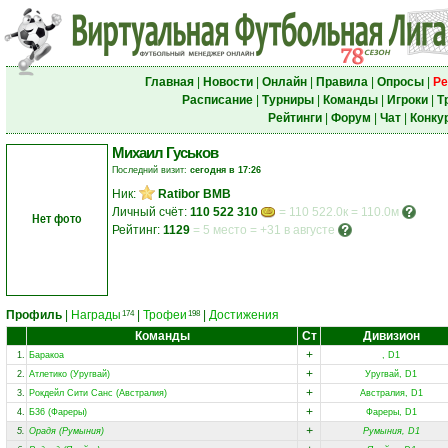
Главная
|
Новости
|
Онлайн
|
Правила
|
Опросы
|
Ре
Расписание
|
Турниры
|
Команды
|
Игроки
|
Т
Рейтинги
|
Форум
|
Чат
|
Конку
Михаил Гуськов
Последний визит:
сегодня в 17:26
Ник:
Ratibor BMB
Личный счёт:
110 522 310
= 110 522.0к = 110.0м
Нет фото
Рейтинг:
1129
=
5 место
=
+31 в августе
Профиль
|
Награды
|
Трофеи
|
Достижения
174
198
Команды
Ст
Дивизион
+
1.
Баракоа
, D1
+
2.
Атлетико (Уругвай)
Уругвай, D1
+
3.
Рокдейл Сити Санс (Австралия)
Австралия, D1
+
4.
Б36 (Фареры)
Фареры, D1
+
5.
Орадя (Румыния)
Румыния, D1