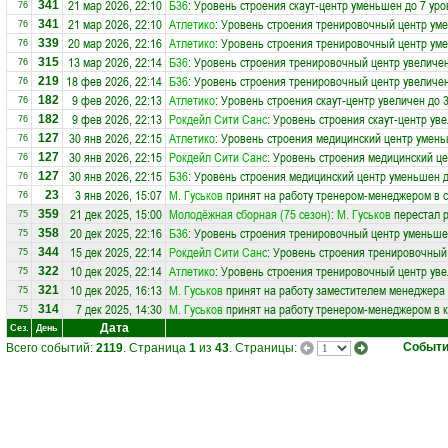
21 мар 2026, 22:10
Б36
: Уровень строения скаут-центр уменьшен до 7 уро
341
76
21 мар 2026, 22:10
Атлетико
: Уровень строения тренировочный центр ум
341
76
20 мар 2026, 22:16
Атлетико
: Уровень строения тренировочный центр ум
339
76
13 мар 2026, 22:14
Б36
: Уровень строения тренировочный центр увеличен
315
76
18 фев 2026, 22:14
Б36
: Уровень строения тренировочный центр увеличен
219
76
9 фев 2026, 22:13
Атлетико
: Уровень строения скаут-центр увеличен до 
182
76
9 фев 2026, 22:13
Рокдейл Сити Санс
: Уровень строения скаут-центр ув
182
76
30 янв 2026, 22:15
Атлетико
: Уровень строения медицинский центр умень
127
76
30 янв 2026, 22:15
Рокдейл Сити Санс
: Уровень строения медицинский ц
127
76
30 янв 2026, 22:15
Б36
: Уровень строения медицинский центр уменьшен д
127
76
3 янв 2026, 15:07
М. Гуськов
принят на работу тренером-менеджером в 
23
76
21 дек 2025, 15:00
Молодёжная сборная (75 сезон)
:
М. Гуськов
перестал р
359
75
20 дек 2025, 22:16
Б36
: Уровень строения тренировочный центр уменьше
358
75
15 дек 2025, 22:14
Рокдейл Сити Санс
: Уровень строения тренировочный
344
75
10 дек 2025, 22:14
Атлетико
: Уровень строения тренировочный центр уве
322
75
10 дек 2025, 16:13
М. Гуськов
принят на работу заместителем менеджера
321
75
7 дек 2025, 14:30
М. Гуськов
принят на работу тренером-менеджером в 
314
75
Дата
Сез.
День
Событ
Всего событий:
2119
. Страница
1
из
43
. Страницы: