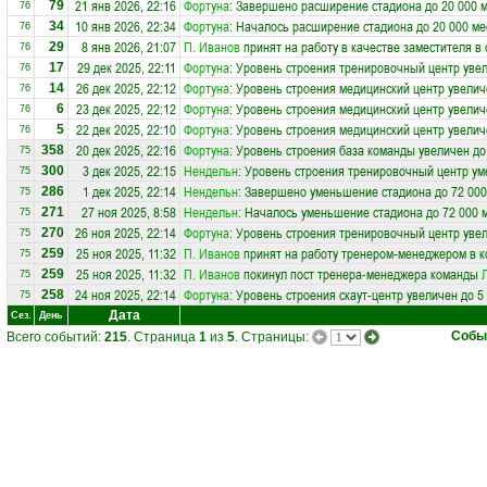
21 янв 2026, 22:16
Фортуна
: Завершено расширение стадиона до 20 000 
79
76
10 янв 2026, 22:34
Фортуна
: Началось расширение стадиона до 20 000 ме
34
76
8 янв 2026, 21:07
П. Иванов
принят на работу в качестве заместителя в
29
76
29 дек 2025, 22:11
Фортуна
: Уровень строения тренировочный центр увел
17
76
26 дек 2025, 22:12
Фортуна
: Уровень строения медицинский центр увелич
14
76
23 дек 2025, 22:12
Фортуна
: Уровень строения медицинский центр увелич
6
76
22 дек 2025, 22:10
Фортуна
: Уровень строения медицинский центр увелич
5
76
20 дек 2025, 22:16
Фортуна
: Уровень строения база команды увеличен до
358
75
3 дек 2025, 22:15
Нендельн
: Уровень строения тренировочный центр ум
300
75
1 дек 2025, 22:14
Нендельн
: Завершено уменьшение стадиона до 72 000
286
75
27 ноя 2025, 8:58
Нендельн
: Началось уменьшение стадиона до 72 000 
271
75
26 ноя 2025, 22:14
Фортуна
: Уровень строения тренировочный центр увел
270
75
25 ноя 2025, 11:32
П. Иванов
принят на работу тренером-менеджером в 
259
75
25 ноя 2025, 11:32
П. Иванов
покинул пост тренера-менеджера команды
259
75
24 ноя 2025, 22:14
Фортуна
: Уровень строения скаут-центр увеличен до 5
258
75
Дата
Сез.
День
Собы
Всего событий:
215
. Страница
1
из
5
. Страницы: