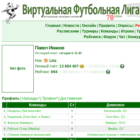
Главная
|
Новости
|
Онлайн
|
Правила
|
Опросы
|
Ре
Расписание
|
Турниры
|
Команды
|
Игроки
|
Т
Рейтинги
|
Форум
|
Чат
|
Конку
Павел Иванов
Последний визит:
сегодня в 11:43
Ник:
Linz
Личный счёт:
13 884 407
= 13 884.0к = 13.0м
Нет фото
Рейтинг:
694
=
289 место
=
+7 в августе
Профиль
|
Награды
|
Трофеи
|
Достижения
3
6
Команды
Ст
Дивизион
+
1.
Нендельн (Лихтенштейн)
Лихтенштейн, D1
+
2.
Националь (Сент-Китс и Невис)
Сент-Китс, D1
+
3.
Фортуна (Камерун)
Камерун, D3-A
+
4.
Райсинг Стар (Ямайка)
Ямайка, D1
з
5.
Сборная Камеруна (юношеская)
Отборочный турнир к чемпионату м