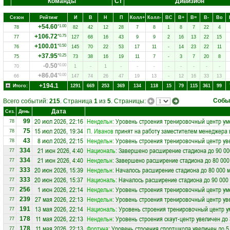
Команды
Ст
Дивизион
Сезон
Рейтинг
И
В
Н
П
Колл+
Колл-
ВC
В+
В=
В-
Вo
+54.60
*1.00
78
82
42
12
28
7
8
1
8
7
22
4
+106.72
*0.75
77
127
68
16
43
9
9
2
16
13
22
15
+100.01
*0.50
76
145
70
22
53
17
11
-
14
23
22
11
+37.95
*0.25
75
73
38
16
19
11
7
-
3
7
20
8
-0.50
*0.00
70
1
-
1
-
-
-
-
-
-
-
-
+86.04
*0.00
66
147
74
26
47
19
13
-
12
16
33
13
+194.1
Итого:
1291
669
253
369
134
118
15
79
115
361
99
Собы
Всего событий:
215
. Страница
1
из
5
. Страницы:
Дата
Сез.
День
20 июл 2026, 22:16
Нендельн
: Уровень строения тренировочный центр ум
99
78
15 июл 2026, 19:34
П. Иванов
принят на работу заместителем менеджера 
75
78
8 июл 2026, 22:15
Нендельн
: Уровень строения тренировочный центр ув
43
78
21 июн 2026, 4:40
Националь
: Завершено расширение стадиона до 90 00
334
77
21 июн 2026, 4:40
Нендельн
: Завершено расширение стадиона до 80 000
334
77
20 июн 2026, 15:39
Нендельн
: Началось расширение стадиона до 80 000 
333
77
20 июн 2026, 15:37
Националь
: Началось расширение стадиона до 90 000
333
77
1 июн 2026, 22:14
Нендельн
: Уровень строения тренировочный центр ум
256
77
27 мая 2026, 22:13
Нендельн
: Уровень строения тренировочный центр ув
239
77
13 мая 2026, 22:14
Националь
: Уровень строения тренировочный центр у
191
77
11 мая 2026, 22:13
Нендельн
: Уровень строения скаут-центр увеличен до
178
77
11 мая 2026, 22:13
Фортуна
: Уровень строения спортшкола увеличен до 5
178
77