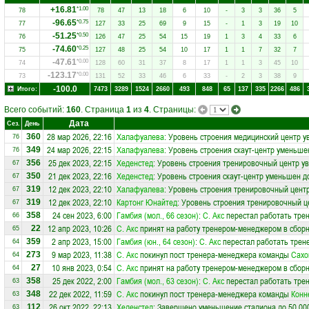
+16.81
*1.00
78
78
47
13
18
6
10
-
3
3
36
5
-96.65
*0.75
77
127
33
25
69
9
15
-
1
3
19
10
-51.25
*0.50
76
126
47
25
54
15
19
1
3
4
33
6
-74.60
*0.25
75
127
48
25
54
10
17
1
1
7
32
7
-47.61
*0.00
74
128
60
31
37
8
17
1
1
3
45
10
-123.17
*0.00
73
131
52
33
46
6
33
-
2
3
38
9
-100.0
Итого:
7473
3289
1524
2660
493
848
65
137
335
2266
486
Всего событий:
160
. Страница
1
из
4
. Страницы:
Дата
Сез.
День
28 мар 2026, 22:16
Халафуалева
: Уровень строения медицинский центр у
360
76
24 мар 2026, 22:15
Халафуалева
: Уровень строения скаут-центр уменьше
349
76
25 дек 2023, 22:15
Хеденстед
: Уровень строения тренировочный центр ув
356
67
21 дек 2023, 22:16
Хеденстед
: Уровень строения скаут-центр уменьшен д
350
67
12 дек 2023, 22:10
Халафуалева
: Уровень строения тренировочный центр
319
67
12 дек 2023, 22:10
Картoнг Юнайтед
: Уровень строения тренировочный ц
319
67
24 сен 2023, 6:00
Гамбия (мол., 66 сезон)
:
С. Акс
перестал работать тре
358
66
12 апр 2023, 10:26
С. Акс
принят на работу тренером-менеджером в сбор
22
65
2 апр 2023, 15:00
Гамбия (юн., 64 сезон)
:
С. Акс
перестал работать трен
359
64
9 мар 2023, 11:38
С. Акс
покинул пост тренера-менеджера команды
Сахо
273
64
10 янв 2023, 0:54
С. Акс
принят на работу тренером-менеджером в сбор
27
64
25 дек 2022, 2:00
Гамбия (мол., 63 сезон)
:
С. Акс
перестал работать тре
358
63
22 дек 2022, 11:59
С. Акс
покинул пост тренера-менеджера команды
Конн
348
63
26 окт 2022, 22:13
Хеденстед
: Завершено уменьшение стадиона до 50 00
112
63