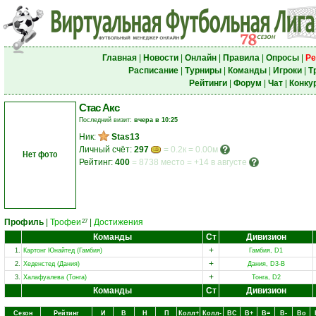
Главная
|
Новости
|
Онлайн
|
Правила
|
Опросы
|
Ре
Расписание
|
Турниры
|
Команды
|
Игроки
|
Т
Рейтинги
|
Форум
|
Чат
|
Конку
Стас Акс
Последний визит:
вчера в 10:25
Ник:
Stas13
Личный счёт:
297
= 0.2к = 0.00м
Нет фото
Рейтинг:
400
=
8738 место
=
+14 в августе
Профиль
|
Трофеи
|
Достижения
27
Команды
Ст
Дивизион
+
1.
Картoнг Юнайтед (Гамбия)
Гамбия, D1
+
2.
Хеденстед (Дания)
Дания, D3-B
+
3.
Халафуалева (Тонга)
Тонга, D2
Команды
Ст
Дивизион
Сезон
Рейтинг
И
В
Н
П
Колл+
Колл-
ВC
В+
В=
В-
Вo