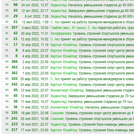
24 окт 2022, 12:57
Хеденстед
: Началось уменьшение стадиона до 50 000 
98
63
12 окт 2022, 22:17
Хеденстед
: Завершено уменьшение стадиона до 60 00
43
63
8 окт 2022, 7:28
Хеденстед
: Началось уменьшение стадиона до 60 000 
29
63
12 июл 2022, 1:09
С. Акс
принят на работу тренером-менеджером в сбор
21
62
3 июл 2022, 15:00
Гамбия (мол., 61 сезон)
:
С. Акс
перестал работать тре
357
61
20 апр 2022, 11:31
Халафуалева
: Уровень строения спортшкола уменьше
42
61
12 апр 2022, 10:52
С. Акс
принят на работу тренером-менеджером в сбор
21
61
10 апр 2022, 11:19
Картoнг Юнайтед
: Уровень строения спортшкола умен
17
61
6 апр 2022, 22:07
Картoнг Юнайтед
: Уровень строения скаут-центр увел
8
61
4 апр 2022, 22:38
Картoнг Юнайтед
: Уровень строения спортшкола умен
6
61
2 апр 2022, 22:09
Картoнг Юнайтед
: Уровень строения спортшкола увел
366
60
2 апр 2022, 20:07
Картoнг Юнайтед
: Уровень строения скаут-центр умен
363
60
1 апр 2022, 22:09
Картoнг Юнайтед
: Уровень строения спортшкола увел
362
60
25 мар 2022, 18:51
С. Акс
принят на работу тренером-менеджером в кома
343
60
24 мар 2022, 22:29
Картoнг Юнайтед
: Уровень строения скаут-центр умен
342
60
12 янв 2022, 22:07
Коннектикут Юнайтед
: Завершено уменьшение стадион
45
60
12 янв 2022, 22:07
Хеденстед
: Завершено уменьшение стадиона до 70 тыс
45
60
11 янв 2022, 10:27
Хеденстед
: Началось уменьшение стадиона до 70 тыс.
36
60
11 янв 2022, 10:23
Коннектикут Юнайтед
: Началось уменьшение стадиона 
36
60
18 дек 2021, 22:06
Сахония
: Уровень строения скаут-центр увеличен до 4
335
59
25 ноя 2021, 10:38
Сахония
: Уровень строения спортшкола уменьшен до 
241
59
19 ноя 2021, 22:37
Хеденстед
: Уровень строения база команды уменьшен
223
59
17 ноя 2021, 23:00
Картoнг Юнайтед
: Уровень строения база команды ум
217
59