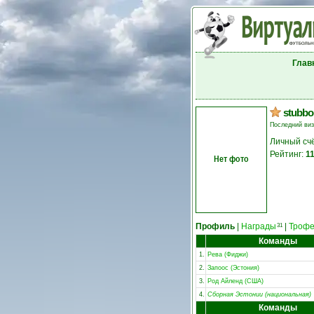
Глав
stubbo
Последний ви
Личный сч
Рейтинг:
1
Нет фото
Профиль
|
Награды
|
Троф
31
Команды
1.
Рева (Фиджи)
2.
Запоос (Эстония)
3.
Род Айленд (США)
4.
Сборная Эстонии (национальная)
Команды