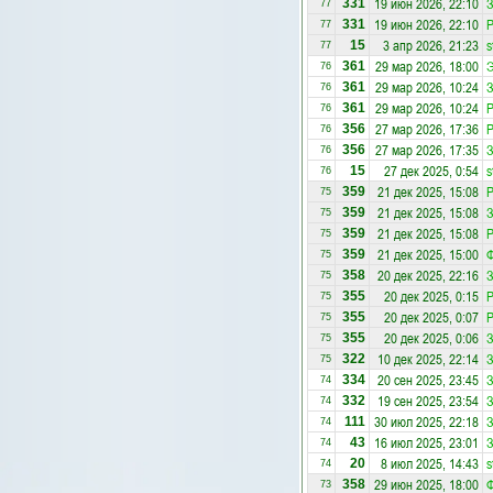
19 июн 2026, 22:10
З
331
77
19 июн 2026, 22:10
331
77
3 апр 2026, 21:23
s
15
77
29 мар 2026, 18:00
Э
361
76
29 мар 2026, 10:24
З
361
76
29 мар 2026, 10:24
361
76
27 мар 2026, 17:36
356
76
27 мар 2026, 17:35
З
356
76
27 дек 2025, 0:54
s
15
76
21 дек 2025, 15:08
Р
359
75
21 дек 2025, 15:08
З
359
75
21 дек 2025, 15:08
359
75
21 дек 2025, 15:00
Ф
359
75
20 дек 2025, 22:16
З
358
75
20 дек 2025, 0:15
Р
355
75
20 дек 2025, 0:07
355
75
20 дек 2025, 0:06
З
355
75
10 дек 2025, 22:14
З
322
75
20 сен 2025, 23:45
З
334
74
19 сен 2025, 23:54
З
332
74
30 июл 2025, 22:18
З
111
74
16 июл 2025, 23:01
З
43
74
8 июл 2025, 14:43
s
20
74
29 июн 2025, 18:00
Ф
358
73