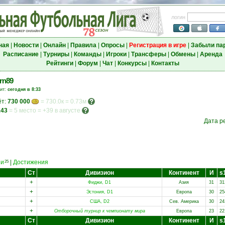
логин
ная
|
Новости
|
Онлайн
|
Правила
|
Опросы
|
Регистрация в игре
|
Забыли па
Расписание
|
Турниры
|
Команды
|
Игроки
|
Трансферы
|
Обмены
|
Аренда
Рейтинги
|
Форум
|
Чат
|
Конкурсы
|
Контакты
rn89
зит:
сегодня в 8:33
ёт:
730 000
= 730.0к = 0.73м
143
=
5 место
=
+39 в августе
Дата р
еи
|
Достижения
25
Ст
Дивизион
Континент
И
s
+
Фиджи, D1
Азия
31
31
+
Эстония, D1
Европа
30
25
+
США, D2
Сев. Америка
30
24
+
Отборочный турнир к чемпионату мира
Европа
23
22
Ст
Дивизион
Континент
И
s