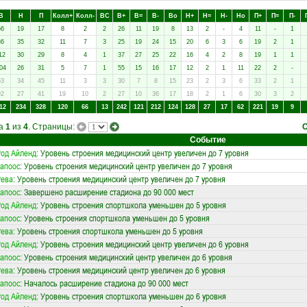
В
Н
П
Колл+
Колл-
ВC
В+
В=
В-
Вo
Н+
Н=
Н-
Нo
П+
П=
П-
66
19
17
8
2
2
26
11
19
8
13
2
-
4
11
-
1
86
35
32
11
7
3
25
19
24
15
20
6
3
6
19
2
1
12
30
29
8
4
1
37
27
25
22
16
4
2
8
19
1
1
04
26
31
5
7
1
55
15
16
17
12
2
1
11
22
2
-
63
34
45
11
3
3
30
7
8
15
23
2
3
6
33
2
1
92
27
41
19
10
2
27
10
36
17
18
2
1
6
30
3
2
12
234
328
120
66
13
242
121
212
124
128
27
17
62
221
19
9
ца
1
из
4
. Страницы:
Событие
од Айленд
: Уровень строения медицинский центр увеличен до 7 уровня
апоос
: Уровень строения медицинский центр увеличен до 7 уровня
Рева
: Уровень строения медицинский центр увеличен до 7 уровня
апоос
: Завершено расширение стадиона до 90 000 мест
од Айленд
: Уровень строения спортшкола уменьшен до 5 уровня
апоос
: Уровень строения спортшкола уменьшен до 5 уровня
Рева
: Уровень строения спортшкола уменьшен до 5 уровня
од Айленд
: Уровень строения медицинский центр увеличен до 6 уровня
апоос
: Уровень строения медицинский центр увеличен до 6 уровня
Рева
: Уровень строения медицинский центр увеличен до 6 уровня
апоос
: Началось расширение стадиона до 90 000 мест
од Айленд
: Уровень строения спортшкола уменьшен до 6 уровня