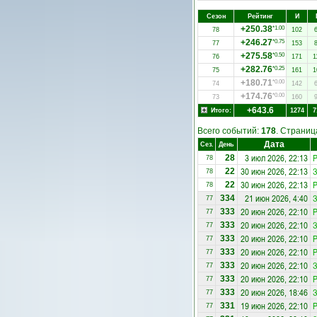
Сезон
Рейтинг
И
+250.38
*1.00
78
102
+246.27
*0.75
77
153
+275.58
*0.50
76
171
1
+282.76
*0.25
75
161
1
+180.71
*0.00
74
142
+174.76
*0.00
73
160
+643.6
Итого:
1274
7
Всего событий:
178
. Страни
Дата
Сез.
День
3 июл 2026, 22:13
Р
28
78
30 июн 2026, 22:13
З
22
78
30 июн 2026, 22:13
22
78
21 июн 2026, 4:40
З
334
77
20 июн 2026, 22:10
Р
333
77
20 июн 2026, 22:10
З
333
77
20 июн 2026, 22:10
333
77
20 июн 2026, 22:10
Р
333
77
20 июн 2026, 22:10
З
333
77
20 июн 2026, 22:10
333
77
20 июн 2026, 18:46
З
333
77
19 июн 2026, 22:10
Р
331
77