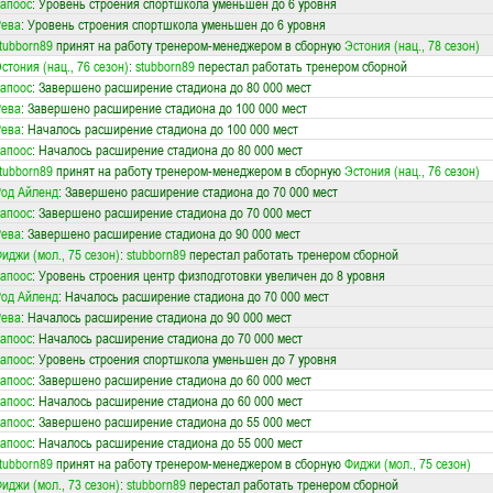
апоос
: Уровень строения спортшкола уменьшен до 6 уровня
Рева
: Уровень строения спортшкола уменьшен до 6 уровня
tubborn89
принят на работу тренером-менеджером в сборную
Эстония (нац., 78 сезон)
стония (нац., 76 сезон)
:
stubborn89
перестал работать тренером сборной
апоос
: Завершено расширение стадиона до 80 000 мест
Рева
: Завершено расширение стадиона до 100 000 мест
Рева
: Началось расширение стадиона до 100 000 мест
апоос
: Началось расширение стадиона до 80 000 мест
tubborn89
принят на работу тренером-менеджером в сборную
Эстония (нац., 76 сезон)
од Айленд
: Завершено расширение стадиона до 70 000 мест
апоос
: Завершено расширение стадиона до 70 000 мест
Рева
: Завершено расширение стадиона до 90 000 мест
иджи (мол., 75 сезон)
:
stubborn89
перестал работать тренером сборной
апоос
: Уровень строения центр физподготовки увеличен до 8 уровня
од Айленд
: Началось расширение стадиона до 70 000 мест
Рева
: Началось расширение стадиона до 90 000 мест
апоос
: Началось расширение стадиона до 70 000 мест
апоос
: Уровень строения спортшкола уменьшен до 7 уровня
апоос
: Завершено расширение стадиона до 60 000 мест
апоос
: Началось расширение стадиона до 60 000 мест
апоос
: Завершено расширение стадиона до 55 000 мест
апоос
: Началось расширение стадиона до 55 000 мест
tubborn89
принят на работу тренером-менеджером в сборную
Фиджи (мол., 75 сезон)
иджи (мол., 73 сезон)
:
stubborn89
перестал работать тренером сборной