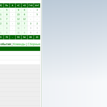
ПC
Пo
А
×C
×O
Г×Н
Н×Г
-
5
-
9
6
-
3
1
9
-
15
6
-
5
1
7
-
12
12
-
-
2
5
-
12
7
3
2
-
9
-
11
7
3
3
1
5
-
11
6
9
4
9
70
-
93
54
89
23
События
|
Команды
|
Сборные