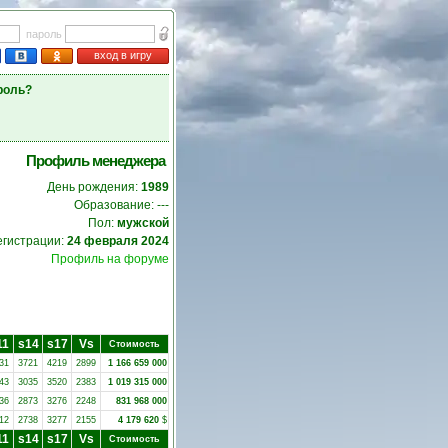
пароль
вход в игру
роль?
Профиль менеджера
День рождения:
1989
Образование: ---
Пол:
мужской
егистрации:
24 февраля 2024
Профиль на форуме
11
s14
s17
Vs
Стоимость
31
3721
4219
2899
1 166 659 000
43
3035
3520
2383
1 019 315 000
36
2873
3276
2248
831 968 000
12
2738
3277
2155
4 179 620
$
11
s14
s17
Vs
Стоимость