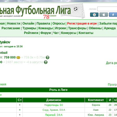
логин
ная
|
Новости
|
Онлайн
|
Правила
|
Опросы
|
Регистрация в игре
|
Забыли па
Расписание
|
Турниры
|
Команды
|
Игроки
|
Трансферы
|
Обмены
|
Аренда
Рейтинги
|
Форум
|
Чат
|
Конкурсы
|
Контакты
tyakov
зит:
сегодня в 10:34
tball
ёт:
759 000
= 759.0к = 0.75м
00
=
2487 место
=
-4 в августе
Дата р
ения
Прогр
Роль в Лиге
ии
Ст
Дивизион
Континент
И
s
+
Нидерланды, D2
Европа
24
26
+
Сауд. Аравия, D3-A
Азия
22
17
+
Парагвай, D4-A
Южн. Америка
23
14