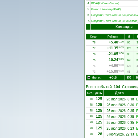
4.
ВСАДК (Сент-Люсия)
5.
Розес Юнайтед (ЮАР)
6.
Сборная Сент-Люсии (национальн
7.
Сборная Сент-Люсии (юношеская
Команды
Сезон
Рейтинг
И
+5.48
*1.00
78
96
3
+11.35
*0.75
77
128
7
-21.05
*0.50
76
93
2
-10.24
*0.25
75
140
6
+4.96
*0.00
74
123
4
+15.88
*0.00
73
61
2
+0.9
Итого:
855
3
Всего событий:
104
. Страни
Дата
Сез.
День
25 июл 2026, 8:18
E
125
78
25 июл 2026, 0:36
Р
125
78
25 июл 2026, 0:35
Р
125
78
25 июл 2026, 0:35
Р
125
78
25 июл 2026, 0:35
Р
125
78
25 июл 2026, 0:23
E
125
78
3 июл 2026, 22:13
28
78