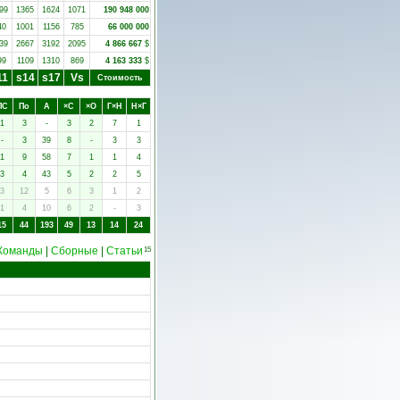
99
1365
1624
1071
190 948 000
40
1001
1156
785
66 000 000
39
2667
3192
2095
4 866 667
$
99
1109
1310
869
4 163 333
$
11
s14
s17
Vs
Стоимость
ПC
Пo
А
×C
×O
Г×Н
Н×Г
1
3
-
3
2
7
1
-
3
39
8
-
3
3
1
9
58
7
1
1
4
3
4
43
5
2
2
5
3
12
5
6
3
1
2
1
4
10
6
2
-
3
15
44
193
49
13
14
24
Команды
|
Сборные
|
Статьи
15