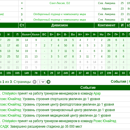
+
Сент-Люсия, D2
Сев. Америка
25
10
+
-
Африка
23
8
з
ая)
Отборочный турнир к чемпионату мира
Сев. Америка
23
21
з
)
Отборочный турнир к чемпионату мира
Сев. Америка
23
8
Ст
Дивизион
Континент
И
s
В
Н
П
Колл+
Колл-
ВC
В+
В=
В-
Вo
Н+
Н=
Н-
Нo
П+
П=
П-
7
20
39
14
9
-
2
6
24
5
4
7
7
2
28
6
1
1
17
40
12
7
2
7
4
50
8
6
5
3
3
26
7
4
6
13
54
19
6
-
3
7
11
5
4
-
6
3
30
9
5
3
25
52
21
13
-
3
5
47
8
3
11
7
4
33
6
6
4
32
47
24
16
-
1
3
29
11
8
6
14
4
26
2
4
9
11
21
15
5
-
2
3
18
6
1
4
3
3
10
3
3
65
155
335
149
78
5
29
37
245
49
37
40
51
27
199
44
33
События
|
ца
1
из
3
. Страницы:
Событие
. Chistyakov
принят на работу тренером-менеджером в команду
Арар
озес Юнайтед
: Уровень строения спортшкола увеличен до 1 уровня
озес Юнайтед
: Уровень строения центр физподготовки увеличен до 1 уровня
озес Юнайтед
: Уровень строения тренировочный центр увеличен до 1 уровня
озес Юнайтед
: Уровень строения медицинский центр увеличен до 1 уровня
. Chistyakov
принят на работу тренером-менеджером в команду
Розес Юнайтед
ВСАДК
: Завершено расширение стадиона до 35 000 мест