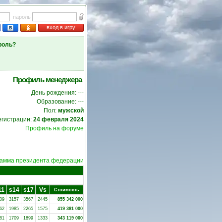
пароль
вход в игру
роль?
Профиль менеджера
День рождения: ---
Образование: ---
Пол:
мужской
егистрации:
24 февраля 2024
Профиль на форуме
амма президента федерации
11
s14
s17
Vs
Стоимость
09
3157
3567
2445
855 342 000
62
1985
2265
1575
419 381 000
81
1709
1899
1333
343 119 000