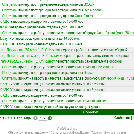
. Chistyakov
покинул пост тренера-менеджера команды
ВСАДК
. Chistyakov
покинул пост тренера-менеджера команды
Вис Модена
. Chistyakov
покинул пост президента федерации
Сент-Люсия
ВСАДК
: Завершено расширение стадиона до 30 000 мест
Марзу
: Завершено расширение стадиона до 40 000 мест
. Chistyakov
принят на работу тренером-менеджером в сборную
Сент-Люсия (мол., 76 се
Марзу
: Началось расширение стадиона до 40 000 мест
ВСАДК
: Началось расширение стадиона до 30 000 мест
ент-Люсия (юн., 75 сезон)
:
E. Chistyakov
перестал работать заместителем в сборной
ент-Люсия (нац., 75 сезон)
:
E. Chistyakov
перестал работать заместителем в сборной
талия (мол., 75 сезон)
:
E. Chistyakov
перестал работать заместителем в сборной
. Chistyakov
принят на работу тренером-менеджером в команду
Вис Модена
. Chistyakov
покинул пост тренера-менеджера команды
Чайка
. Chistyakov
принят на работу в качестве заместителя в сборную
Сент-Люсия (нац., 75 с
ВСАДК
: Уровень строения центр физподготовки увеличен до 3 уровня
ВСАДК
: Уровень строения центр физподготовки увеличен до 2 уровня
ВСАДК
: Завершено расширение стадиона до 19 000 мест
. Chistyakov
принят на работу тренером-менеджером в команду
Марзу
ВСАДК
: Уровень строения медицинский центр увеличен до 3 уровня
Событие
События
|
ца
1
из
3
. Страницы:
© 2026 vsol.info
Обратиться в тех.поддержку
- Почта:
alkarpuk@gmail.com
- Telegram:
@virtual_soccer