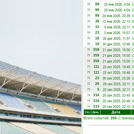
25 янв 2026, 4:04
E
99
76
25 янв 2026, 4:04
E
99
76
24 янв 2026, 23:39
E
99
76
12 янв 2026, 22:13
36
76
9 янв 2026, 22:11
31
76
3 янв 2026, 15:07
E
23
76
30 дек 2025, 11:07
18
76
30 дек 2025, 10:46
18
76
21 дек 2025, 15:00
С
359
75
21 дек 2025, 15:00
С
359
75
21 дек 2025, 15:00
И
359
75
22 окт 2025, 19:48
E
111
75
22 окт 2025, 19:48
E
111
75
30 сен 2025, 23:28
E
23
75
29 сен 2025, 22:11
20
75
22 сен 2025, 22:11
5
75
20 сен 2025, 23:45
334
74
20 сен 2025, 22:48
E
334
74
20 сен 2025, 22:10
333
74
Дата
Сез.
День
Всего событий:
104
. Страни