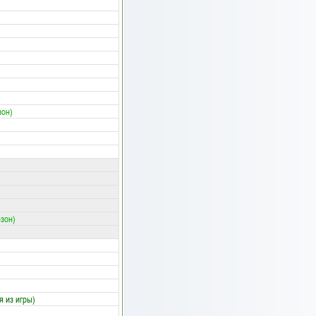
зон)
езон)
я из игры)