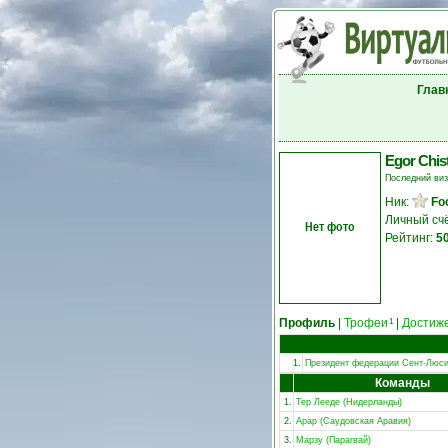
Глав
Egor Chis
Последний ви
Ник:
Foo
Личный сч
Нет фото
Рейтинг:
5
Профиль
|
Трофеи
|
Достиж
1
1.
Президент федерации Сент-Люс
Команды
1.
Тер Лееде (Нидерланды)
2.
Арар (Саудовская Аравия)
3.
Марзу (Парагвай)