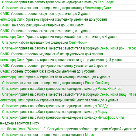
. Chistyakov
принят на работу тренером-менеджером в команду
Тер Лееде
. Chistyakov
покинул пост тренера-менеджера команды
Челмсфорд Сити
ВСАДК
: Уровень строения скаут-центр увеличен до 2 уровня
Челмсфорд Сити
: Уровень строения скаут-центр увеличен до 2 уровня
ВСАДК
: Началось расширение стадиона до 35 000 мест
ВСАДК
: Уровень строения скаут-центр увеличен до 1 уровня
Челмсфорд Сити
: Уровень строения медицинский центр увеличен до 4 уровня
. Chistyakov
избран президентом федерации
Сент-Люсия
. Chistyakov
принят на работу в качестве заместителя в сборную
Сент-Люсия (юн., 78 се
ВСАДК
: Уровень строения медицинский центр увеличен до 4 уровня
Челмсфорд Сити
: Уровень строения тренировочный центр увеличен до 3 уровня
ВСАДК
: Уровень строения тренировочный центр увеличен до 2 уровня
ВСАДК
: Уровень строения база команды увеличен до 3 уровня
Челмсфорд Сити
: Уровень строения база команды увеличен до 4 уровня
. Chistyakov
покинул пост тренера-менеджера команды
Розес Юнайтед
. Chistyakov
принят на работу тренером-менеджером в команду
Розес Юнайтед
. Chistyakov
принят на работу в качестве заместителя в сборную
Сент-Люсия (нац., 78 с
Челмсфорд Сити
: Уровень строения медицинский центр увеличен до 3 уровня
. Chistyakov
принят на работу тренером-менеджером в команду
ВСАДК
. Chistyakov
принят на работу тренером-менеджером в команду
Марзу
. Chistyakov
принят на работу тренером-менеджером в команду
Челмсфорд Сити
енеджер вернулся в игру
ент-Люсия (мол., 76 сезон)
:
E. Chistyakov
перестал работать тренером сборной (удалилс
. Chistyakov
покинул пост тренера-менеджера команды
Марзу