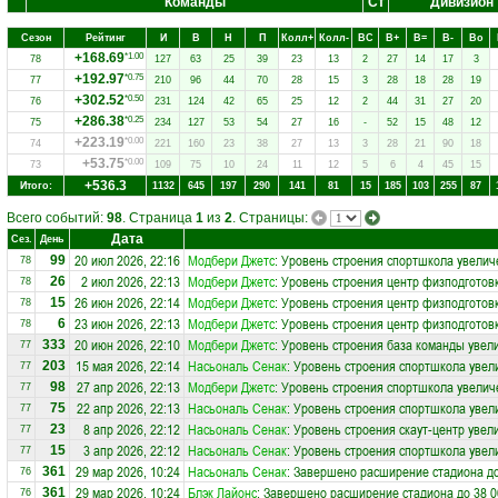
Команды
Ст
Дивизион
Сезон
Рейтинг
И
В
Н
П
Колл+
Колл-
ВC
В+
В=
В-
Вo
+168.69
*1.00
78
127
63
25
39
23
13
2
27
14
17
3
+192.97
*0.75
77
210
96
44
70
28
15
3
28
18
28
19
+302.52
*0.50
76
231
124
42
65
25
12
2
44
31
27
20
+286.38
*0.25
75
234
127
53
54
27
16
-
52
15
48
12
+223.19
*0.00
74
221
160
23
38
27
13
3
28
21
90
18
+53.75
*0.00
73
109
75
10
24
11
12
5
6
4
45
15
+536.3
Итого:
1132
645
197
290
141
81
15
185
103
255
87
Всего событий:
98
. Страница
1
из
2
. Страницы:
Дата
Сез.
День
20 июл 2026, 22:16
Модбери Джетс
: Уровень строения спортшкола увелич
99
78
2 июл 2026, 22:13
Модбери Джетс
: Уровень строения центр физподготов
26
78
26 июн 2026, 22:14
Модбери Джетс
: Уровень строения центр физподготов
15
78
23 июн 2026, 22:13
Модбери Джетс
: Уровень строения центр физподготов
6
78
20 июн 2026, 22:10
Модбери Джетс
: Уровень строения база команды увел
333
77
15 мая 2026, 22:14
Насьональ Сенак
: Уровень строения спортшкола увел
203
77
27 апр 2026, 22:13
Модбери Джетс
: Уровень строения спортшкола увелич
98
77
22 апр 2026, 22:13
Насьональ Сенак
: Уровень строения спортшкола увел
75
77
8 апр 2026, 22:12
Насьональ Сенак
: Уровень строения скаут-центр увел
23
77
3 апр 2026, 22:12
Насьональ Сенак
: Уровень строения спортшкола увел
15
77
29 мар 2026, 10:24
Насьональ Сенак
: Завершено расширение стадиона до
361
76
29 мар 2026, 10:24
Блэк Лайонс
: Завершено расширение стадиона до 38 0
361
76