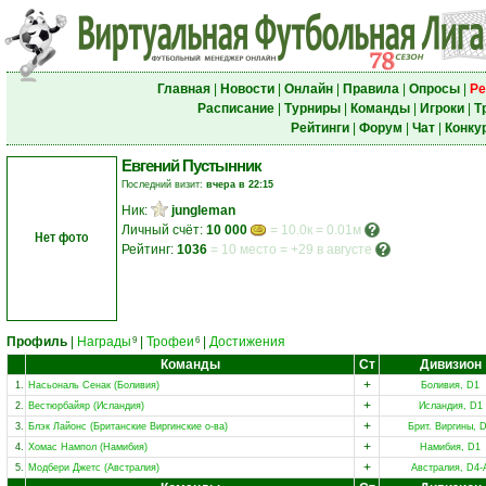
Главная
|
Новости
|
Онлайн
|
Правила
|
Опросы
|
Ре
Расписание
|
Турниры
|
Команды
|
Игроки
|
Т
Рейтинги
|
Форум
|
Чат
|
Конку
Евгений Пустынник
Последний визит:
вчера в 22:15
Ник:
jungleman
Личный счёт:
10 000
= 10.0к = 0.01м
Нет фото
Рейтинг:
1036
=
10 место
=
+29 в августе
Профиль
|
Награды
|
Трофеи
|
Достижения
9
6
Команды
Ст
Дивизион
+
1.
Насьональ Сенак (Боливия)
Боливия, D1
+
2.
Вестюрбайяр (Исландия)
Исландия, D1
+
3.
Блэк Лайонс (Британские Виргинские о-ва)
Брит. Виргины, 
+
4.
Хомас Нампол (Намибия)
Намибия, D1
+
5.
Модбери Джетс (Австралия)
Австралия, D4-