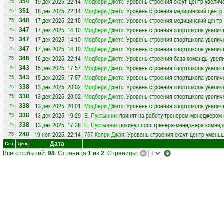
19 дек 2025, 22:14
Модбери Джетс
: Уровень строения скаут-центр увелич
354
75
18 дек 2025, 22:14
Модбери Джетс
: Уровень строения медицинский центр
351
75
17 дек 2025, 22:15
Модбери Джетс
: Уровень строения медицинский центр
348
75
17 дек 2025, 14:10
Модбери Джетс
: Уровень строения спортшкола увелич
347
75
17 дек 2025, 14:10
Модбери Джетс
: Уровень строения спортшкола увелич
347
75
17 дек 2025, 14:10
Модбери Джетс
: Уровень строения спортшкола увелич
347
75
16 дек 2025, 22:14
Модбери Джетс
: Уровень строения база команды увел
346
75
15 дек 2025, 17:57
Модбери Джетс
: Уровень строения спортшкола увелич
343
75
15 дек 2025, 17:57
Модбери Джетс
: Уровень строения спортшкола увелич
343
75
13 дек 2025, 20:02
Модбери Джетс
: Уровень строения спортшкола увелич
338
75
13 дек 2025, 20:02
Модбери Джетс
: Уровень строения спортшкола увелич
338
75
13 дек 2025, 20:01
Модбери Джетс
: Уровень строения спортшкола увелич
338
75
13 дек 2025, 19:29
Е. Пустынник
принят на работу тренером-менеджером
338
75
13 дек 2025, 17:38
Е. Пустынник
покинул пост тренера-менеджера коман
338
75
19 ноя 2025, 22:14
757 Кепри Джая
: Уровень строения скаут-центр умень
240
75
Дата
Сез.
День
Всего событий:
98
. Страница
1
из
2
. Страницы: