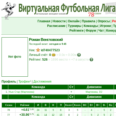
Главная
|
Новости
|
Онлайн
|
Правила
|
Опросы
|
Ре
Расписание
|
Турниры
|
Команды
|
Игроки
|
Т
Рейтинги
|
Форум
|
Чат
|
Конку
Роман Венгловский
Последний визит:
сегодня в 9:45
Ник:
id740477523
Личный счёт:
0
= 0.0к = 0.00м
Нет фото
Рейтинг:
526
=
1696 место
=
+7 в августе
Профиль
|
Трофеи
|
Достижения
1
Команда
Ст
Дивизион
+
1.
Нью Стар (Мартиника)
Мартиника, D2
Команда
Ст
Дивизион
Сезон
Рейтинг
И
В
Н
П
Колл+
Колл-
ВC
В+
В=
В-
Вo
+4.61
*1.00
78
24
11
5
8
3
5
-
4
-
5
2
+30.96
*0.75
77
41
14
12
15
8
2
-
5
2
5
2