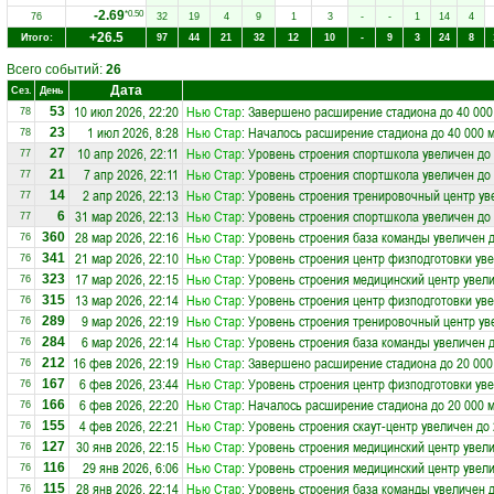
-2.69
*0.50
76
32
19
4
9
1
3
-
-
1
14
4
+26.5
Итого:
97
44
21
32
12
10
-
9
3
24
8
Всего событий:
26
Дата
Сез.
День
10 июл 2026, 22:20
Нью Стар
: Завершено расширение стадиона до 40 000
53
78
1 июл 2026, 8:28
Нью Стар
: Началось расширение стадиона до 40 000 
23
78
10 апр 2026, 22:11
Нью Стар
: Уровень строения спортшкола увеличен до
27
77
7 апр 2026, 22:11
Нью Стар
: Уровень строения спортшкола увеличен до
21
77
2 апр 2026, 22:13
Нью Стар
: Уровень строения тренировочный центр ув
14
77
31 мар 2026, 22:13
Нью Стар
: Уровень строения спортшкола увеличен до
6
77
28 мар 2026, 22:16
Нью Стар
: Уровень строения база команды увеличен д
360
76
21 мар 2026, 22:10
Нью Стар
: Уровень строения центр физподготовки уве
341
76
17 мар 2026, 22:15
Нью Стар
: Уровень строения медицинский центр увели
323
76
13 мар 2026, 22:14
Нью Стар
: Уровень строения центр физподготовки уве
315
76
9 мар 2026, 22:19
Нью Стар
: Уровень строения тренировочный центр ув
289
76
6 мар 2026, 22:14
Нью Стар
: Уровень строения база команды увеличен д
284
76
16 фев 2026, 22:19
Нью Стар
: Завершено расширение стадиона до 20 000
212
76
6 фев 2026, 23:44
Нью Стар
: Уровень строения центр физподготовки уве
167
76
6 фев 2026, 22:20
Нью Стар
: Началось расширение стадиона до 20 000 
166
76
4 фев 2026, 22:21
Нью Стар
: Уровень строения скаут-центр увеличен до
155
76
30 янв 2026, 22:15
Нью Стар
: Уровень строения медицинский центр увели
127
76
29 янв 2026, 6:06
Нью Стар
: Уровень строения медицинский центр увели
116
76
28 янв 2026, 22:14
Нью Стар
: Уровень строения база команды увеличен д
115
76