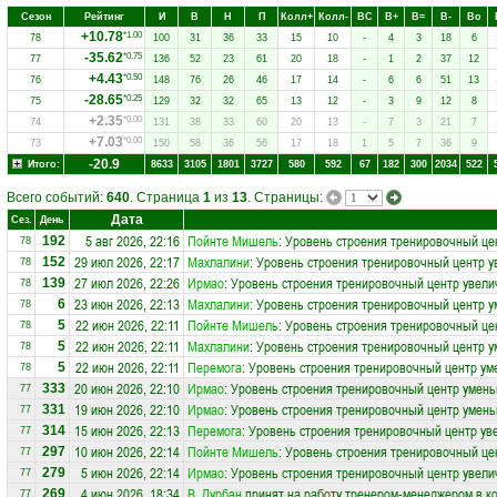
Сезон
Рейтинг
И
В
Н
П
Колл+
Колл-
ВC
В+
В=
В-
Вo
+10.78
*1.00
78
100
31
36
33
15
10
-
4
3
18
6
-35.62
*0.75
77
136
52
23
61
20
18
-
1
2
37
12
+4.43
*0.50
76
148
76
26
46
17
14
-
6
6
51
13
-28.65
*0.25
75
129
32
32
65
13
12
-
3
9
12
8
+2.35
*0.00
74
131
38
33
60
20
13
-
7
3
21
7
+7.03
*0.00
73
150
58
36
56
17
18
1
5
7
36
9
-20.9
Итого:
8633
3105
1801
3727
580
592
67
182
300
2034
522
Всего событий:
640
. Страница
1
из
13
. Страницы:
Дата
Сез.
День
5 авг 2026, 22:16
Пойнте Мишель
: Уровень строения тренировочный це
192
78
29 июл 2026, 22:17
Махлалини
: Уровень строения тренировочный центр у
152
78
27 июл 2026, 22:26
Ирмао
: Уровень строения тренировочный центр увели
139
78
23 июн 2026, 22:13
Махлалини
: Уровень строения тренировочный центр у
6
78
22 июн 2026, 22:11
Пойнте Мишель
: Уровень строения тренировочный це
5
78
22 июн 2026, 22:11
Махлалини
: Уровень строения тренировочный центр у
5
78
22 июн 2026, 22:11
Перемога
: Уровень строения тренировочный центр ум
5
78
20 июн 2026, 22:10
Ирмао
: Уровень строения тренировочный центр умень
333
77
19 июн 2026, 22:10
Ирмао
: Уровень строения тренировочный центр умень
331
77
15 июн 2026, 22:13
Перемога
: Уровень строения тренировочный центр ув
314
77
10 июн 2026, 22:14
Пойнте Мишель
: Уровень строения тренировочный це
297
77
5 июн 2026, 22:14
Ирмао
: Уровень строения тренировочный центр увели
279
77
4 июн 2026, 18:34
В. Дурбан
принят на работу тренером-менеджером в к
269
77