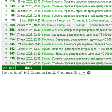
16 сен 2025, 22:13
Пойнте Мишель
: Уровень строения тренировочный це
316
74
27 авг 2025, 22:09
Ирмао
: Уровень строения тренировочный центр увели
239
74
28 июл 2025, 22:18
Пойнте Мишель
: Уровень строения тренировочный це
98
74
28 июл 2025, 22:18
Ирмао
: Уровень строения тренировочный центр увели
98
74
12 июл 2025, 9:25
Восточный Тимор (юн., 75 сезон)
:
В. Дурбан
перестал р
28
74
29 июн 2025, 18:00
Восточный Тимор (юн., 73 сезон)
:
В. Дурбан
перестал р
358
73
29 июн 2025, 16:40
Пойнте Мишель
: Завершено расширение стадиона до 
358
73
27 июн 2025, 22:10
Ирмао
: Завершено расширение стадиона до 75 000 ме
354
73
27 июн 2025, 22:10
Перемога
: Завершено расширение стадиона до 40 000
354
73
24 июн 2025, 9:46
Пойнте Мишель
: Началось расширение стадиона до 67
345
73
23 июн 2025, 13:33
Ирмао
: Началось расширение стадиона до 75 000 мест
343
73
23 июн 2025, 13:30
Перемога
: Началось расширение стадиона до 40 000 м
343
73
20 июн 2025, 22:06
Ирмао
: Уровень строения тренировочный центр умень
336
73
16 июн 2025, 22:10
Ирмао
: Уровень строения тренировочный центр умень
317
73
Дата
Сез.
День
Всего событий:
640
. Страница
1
из
13
. Страницы: