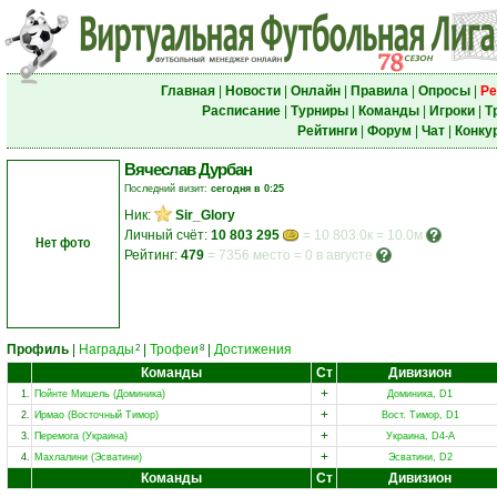
Главная
|
Новости
|
Онлайн
|
Правила
|
Опросы
|
Ре
Расписание
|
Турниры
|
Команды
|
Игроки
|
Т
Рейтинги
|
Форум
|
Чат
|
Конку
Вячеслав Дурбан
Последний визит:
сегодня в 0:25
Ник:
Sir_Glory
Личный счёт:
10 803 295
= 10 803.0к = 10.0м
Нет фото
Рейтинг:
479
=
7356 место
=
0 в августе
Профиль
|
Награды
|
Трофеи
|
Достижения
2
8
Команды
Ст
Дивизион
+
1.
Пойнте Мишель (Доминика)
Доминика, D1
+
2.
Ирмао (Восточный Тимор)
Вост. Тимор, D1
+
3.
Перемога (Украина)
Украина, D4-A
+
4.
Махлалини (Эсватини)
Эсватини, D2
Команды
Ст
Дивизион