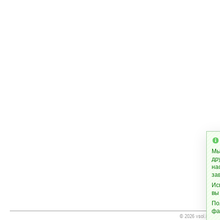
Мы
др
на
за
Ис
вы
По
фа
© 2026 vsol.info