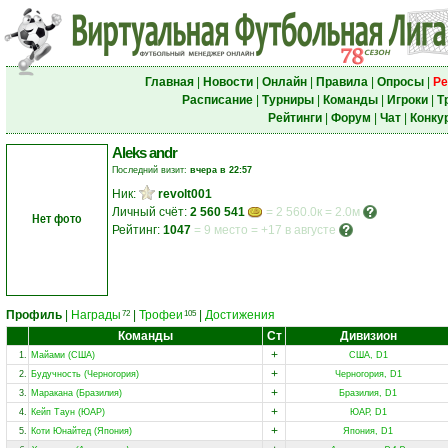
Главная
|
Новости
|
Онлайн
|
Правила
|
Опросы
|
Ре
Расписание
|
Турниры
|
Команды
|
Игроки
|
Т
Рейтинги
|
Форум
|
Чат
|
Конку
Aleks andr
Последний визит:
вчера в 22:57
Ник:
revolt001
Личный счёт:
2 560 541
= 2 560.0к = 2.0м
Нет фото
Рейтинг:
1047
=
9 место
=
+17 в августе
Профиль
|
Награды
|
Трофеи
|
Достижения
72
105
Команды
Ст
Дивизион
+
1.
Майами (США)
США, D1
+
2.
Будучность (Черногория)
Черногория, D1
+
3.
Маракана (Бразилия)
Бразилия, D1
+
4.
Кейп Таун (ЮАР)
ЮАР, D1
+
5.
Коти Юнайтед (Япония)
Япония, D1