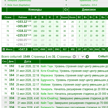
+
6.
Хенераль (Аргентина)
Аргентина, D4-D
+
7.
Кейв Хилл (Барбадос)
Барбадос, D3-A
Команды
Ст
Дивизион
Сезон
Рейтинг
И
В
Н
П
Колл+
Колл-
ВC
В+
В=
В-
Вo
+103.12
*1.00
78
157
84
22
51
14
20
2
12
15
42
13
+305.80
*0.75
77
265
154
43
68
26
21
6
12
18
88
30
+318.11
*0.50
76
263
153
50
60
30
21
9
18
18
80
28
+225.53
*0.25
75
249
139
44
66
28
22
2
17
22
69
29
+288.05
*0.00
74
243
137
45
61
43
20
7
25
18
63
24
+296.17
*0.00
73
236
130
35
71
42
19
5
28
21
51
25
+547.9
Итого:
9159
4569
1629
2961
917
652
197
457
565
2642
708
Событ
Всего событий:
1549
. Страница
1
из
31
. Страницы:
Дата
Сез.
День
5 авг 2026, 22:16
Кейп Таун
: Уровень строения скаут-центр уменьшен до
192
78
31 июл 2026, 22:18
Коти Юнайтед
: Уровень строения скаут-центр уменьше
164
78
31 июл 2026, 22:18
Маракана
: Уровень строения скаут-центр уменьшен до
164
78
31 июл 2026, 22:18
Будучность
: Уровень строения скаут-центр уменьшен д
164
78
29 июл 2026, 22:17
Майами
: Уровень строения скаут-центр уменьшен до 5
152
78
13 июл 2026, 10:36
Хенераль
: Началось расширение стадиона до 20 000 м
63
78
13 июл 2026, 10:35
Кейв Хилл
: Началось расширение стадиона до 25 000 
63
78
21 июн 2026, 4:40
Коти Юнайтед
: Завершено уменьшение стадиона до 80
334
77
21 июн 2026, 4:40
Кейп Таун
: Завершено расширение стадиона до 70 000
334
77
21 июн 2026, 4:40
Будучность
: Завершено расширение стадиона до 100 0
334
77