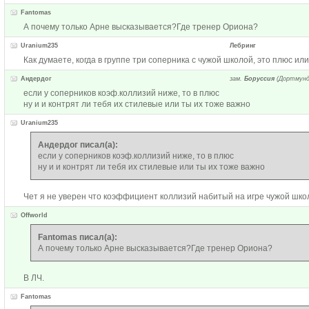
Fantomas
А почему только Арне высказывается?Где тренер Ориона?
Uranium235
Лебринг
Как думаете, когда в группе три соперника с чужой школой, это плюс ил
Андердог
зам.
Боруссия
(Дортмунд
если у соперников коэф.коллизий ниже, то в плюс
ну и и контрят ли тебя их стилевые или ты их тоже важно
Uranium235
Андердог писал(а):
если у соперников коэф.коллизий ниже, то в плюс
ну и и контрят ли тебя их стилевые или ты их тоже важно
Чет я не уверен что коэффициент коллизий набитый на игре чужой школ
Offworld
Fantomas писал(а):
А почему только Арне высказывается?Где тренер Ориона?
В ЛЧ.
Fantomas