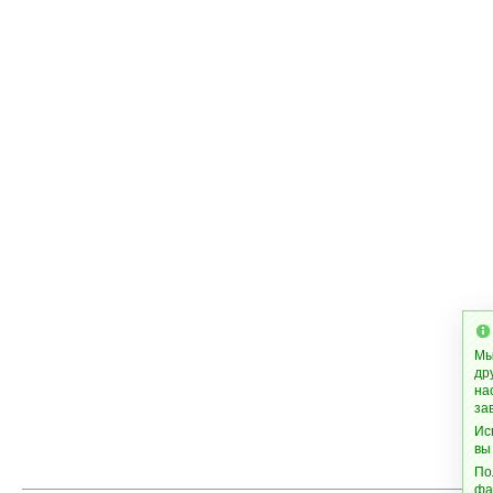
Мы
др
на
за
Ис
вы
По
фа