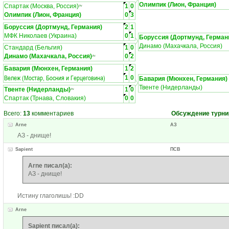
Олимпик (Лион, Франция)
Спартак (Москва, Россия)
1
0
ЛЧ
Олимпик (Лион, Франция)
0
3
Боруссия (Дортмунд, Германия)
2
1
МФК Николаев (Украина)
0
1
Боруссия (Дортмунд, Герман
Динамо (Махачкала, Россия)
Стандард (Бельгия)
1
0
Динамо (Махачкала, Россия)
0
2
ЛЧ
Бавария (Мюнхен, Германия)
1
2
Вележ (Мостар, Босния и Герцеговина)
1
0
Бавария (Мюнхен, Германия)
Твенте (Нидерланды)
Твенте (Нидерланды)
1
0
ЛЧ
Спартак (Трнава, Словакия)
0
0
Всего:
13
комментариев
Обсуждение турни
Arne
АЗ
АЗ - днище!
Sapient
ПСВ
Arne писал(а):
АЗ - днище!
Истину глаголишь! :DD
Arne
Sapient писал(а):