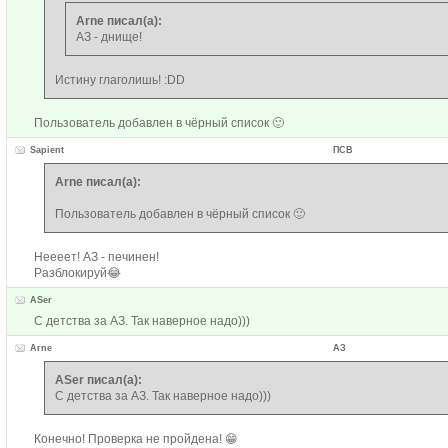
Arne писал(а):
АЗ - днище!
Истину глаголишь! :DD
Пользователь добавлен в чёрный список 🙂
Sapient
ПСВ
Arne писал(а):
Пользователь добавлен в чёрный список 🙂
Неееет! АЗ - печинен!
Разблокируй😂
ASer
С детства за АЗ. Так наверное надо)))
Arne
АЗ
ASer писал(а):
С детства за АЗ. Так наверное надо)))
Конечно! Проверка не пройдена! 😁