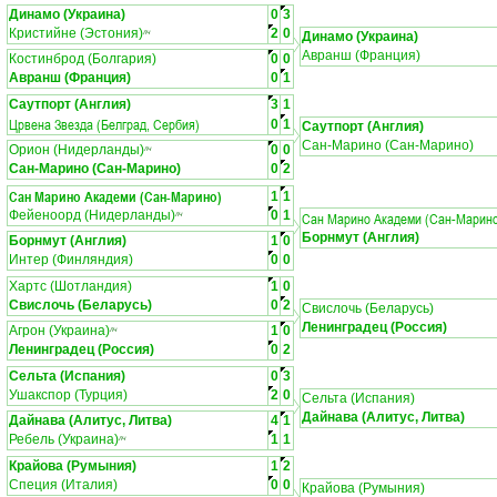
Динамо (Украина)
0
3
Кристийне (Эстония)
2
0
ЛЧ
Динамо (Украина)
Авранш (Франция)
Костинброд (Болгария)
0
0
Авранш (Франция)
0
1
Саутпорт (Англия)
3
1
Црвена Звезда (Белград, Сербия)
0
1
Саутпорт (Англия)
Сан-Марино (Сан-Марино)
Орион (Нидерланды)
0
0
ЛЧ
Сан-Марино (Сан-Марино)
0
2
Сан Марино Академи (Сан-Марино)
1
1
Фейеноорд (Нидерланды)
0
1
Сан Марино Академи (Сан-Марин
ЛЧ
Борнмут (Англия)
Борнмут (Англия)
1
0
Интер (Финляндия)
0
0
Хартс (Шотландия)
1
0
Свислочь (Беларусь)
0
2
Свислочь (Беларусь)
Ленинградец (Россия)
Агрон (Украина)
1
0
ЛЧ
Ленинградец (Россия)
0
2
Сельта (Испания)
0
3
Ушакспор (Турция)
2
0
Сельта (Испания)
Дайнава (Алитус, Литва)
Дайнава (Алитус, Литва)
4
1
Ребель (Украина)
1
1
ЛЧ
Крайова (Румыния)
1
2
Специя (Италия)
0
0
Крайова (Румыния)