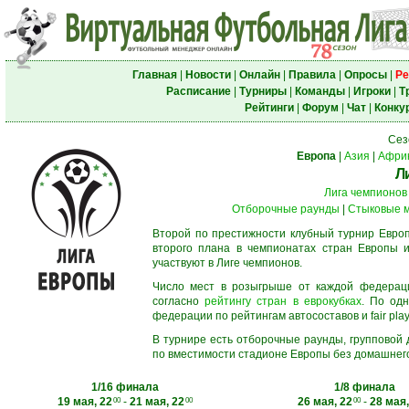
Главная
|
Новости
|
Онлайн
|
Правила
|
Опросы
|
Ре
Расписание
|
Турниры
|
Команды
|
Игроки
|
Т
Рейтинги
|
Форум
|
Чат
|
Конку
Сез
Европа
|
Азия
|
Афри
Л
Лига чемпионов
Отборочные раунды
|
Стыковые 
Второй по престижности клубный турнир Европ
второго плана в чемпионатах стран Европы и
участвуют в Лиге чемпионов.
Число мест в розыгрыше от каждой федерац
согласно
рейтингу стран в еврокубках
. По од
федерации по рейтингам автосоставов и fair play
В турнире есть отборочные раунды, групповой
по вместимости стадионе Европы без домашнего 
1/16 финала
1/8 финала
19 мая, 22
-
21 мая, 22
26 мая, 22
-
28 мая,
00
00
00