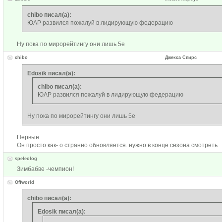
chibo писал(а):
ЮАР развился пожалуй в лидирующую федерацию
Ну пока по мирорейтингу они лишь 5е
chibo
Джекса Спирс
Edosik писал(а):
chibo писал(а):
ЮАР развился пожалуй в лидирующую федерацию
Ну пока по мирорейтингу они лишь 5е
Первые.
Он просто как- о странно обновляется. нужно в конце сезона смотреть
speleolog
Зимбабве -чемпион!
Offworld
chibo писал(а):
Edosik писал(а):