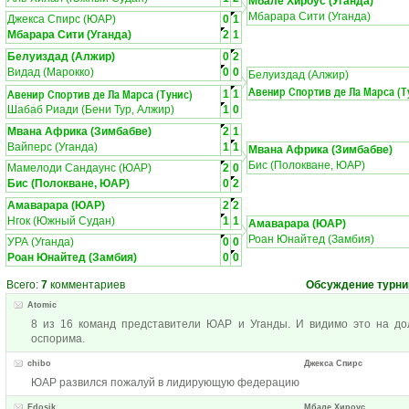
Мбале Хироус (Уганда)
Мбарара Сити (Уганда)
Джекса Спирс (ЮАР)
0
1
Мбарара Сити (Уганда)
2
1
Белуиздад (Алжир)
0
2
Видад (Марокко)
0
0
Белуиздад (Алжир)
Авенир Спортив де Ла Марса (Т
Авенир Спортив де Ла Марса (Тунис)
1
1
Шабаб Риади (Бени Тур, Алжир)
1
0
Мвана Африка (Зимбабве)
2
1
Вайперс (Уганда)
1
1
Мвана Африка (Зимбабве)
Бис (Полокване, ЮАР)
Мамелоди Сандаунс (ЮАР)
2
0
Бис (Полокване, ЮАР)
0
2
Амаварара (ЮАР)
2
2
Нгок (Южный Судан)
1
1
Амаварара (ЮАР)
Роан Юнайтед (Замбия)
УРА (Уганда)
0
0
Роан Юнайтед (Замбия)
0
0
Всего:
7
комментариев
Обсуждение турни
Atomic
8 из 16 команд представители ЮАР и Уганды. И видимо это на д
оспорима.
chibo
Джекса Спирс
ЮАР развился пожалуй в лидирующую федерацию
Edosik
Мбале Хироус