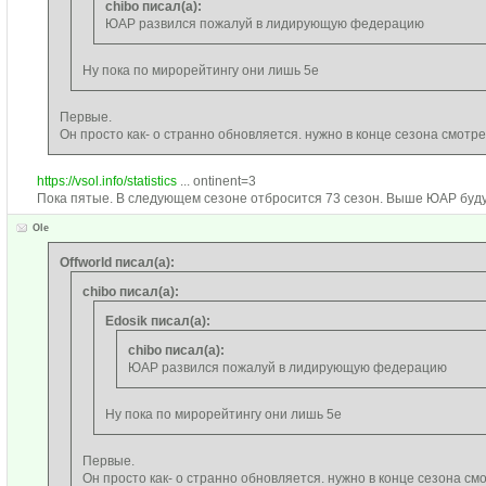
chibo писал(а):
ЮАР развился пожалуй в лидирующую федерацию
Ну пока по мирорейтингу они лишь 5е
Первые.
Он просто как- о странно обновляется. нужно в конце сезона смотре
https://vsol.info/statistics
... ontinent=3
Пока пятые. В следующем сезоне отбросится 73 сезон. Выше ЮАР буду
Ole
Offworld писал(а):
chibo писал(а):
Edosik писал(а):
chibo писал(а):
ЮАР развился пожалуй в лидирующую федерацию
Ну пока по мирорейтингу они лишь 5е
Первые.
Он просто как- о странно обновляется. нужно в конце сезона см