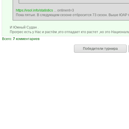
https://vsol.info/statistics
... ontinent=3
Пока пятые. В следующем сезоне отбросится 73 сезон. Выше ЮАР б
И Южный Судан .
Прогрес есть у Нас и растём ,кто отпадает кто растет ,но это Национал
Всего:
7
комментариев
Победители турнира