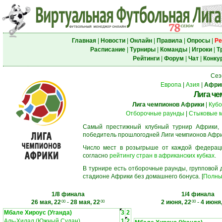
Главная
|
Новости
|
Онлайн
|
Правила
|
Опросы
|
Ре
Расписание
|
Турниры
|
Команды
|
Игроки
|
Т
Рейтинги
|
Форум
|
Чат
|
Конку
Сез
Европа
|
Азия
|
Афри
Лига ч
Лига чемпионов Африки
|
Кубо
Отборочные раунды
|
Стыковые 
Самый престижный клубный турнир Африки,
победитель прошлогодней Лиги чемпионов Афри
Число мест в розыгрыше от каждой федерац
согласно
рейтингу стран в африканских кубках
.
В турнире есть отборочные раунды, групповой
стадионе Африки без домашнего бонуса. [
Полны
1/8 финала
1/4 финала
26 мая, 22
-
28 мая, 22
2 июня, 22
-
4 июня,
00
00
00
Мбале Хироус (Уганда)
3
2
Аль-Хилал (Южный Судан)
1
2