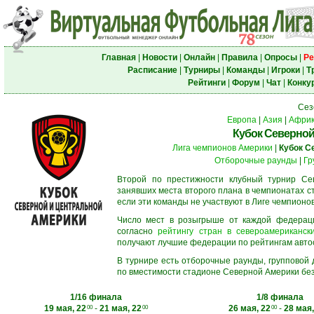
Главная
|
Новости
|
Онлайн
|
Правила
|
Опросы
|
Ре
Расписание
|
Турниры
|
Команды
|
Игроки
|
Т
Рейтинги
|
Форум
|
Чат
|
Конку
Сез
Европа
|
Азия
|
Афри
Кубок Северной
Лига чемпионов Америки
|
Кубок С
Отборочные раунды
|
Гр
Второй по престижности клубный турнир Сев
занявших места второго плана в чемпионатах с
если эти команды не участвуют в Лиге чемпионо
Число мест в розыгрыше от каждой федерац
согласно
рейтингу стран в североамерикански
получают лучшие федерации по рейтингам автосос
В турнире есть отборочные раунды, групповой
по вместимости стадионе Северной Америки без
1/16 финала
1/8 финала
19 мая, 22
-
21 мая, 22
26 мая, 22
-
28 мая,
00
00
00