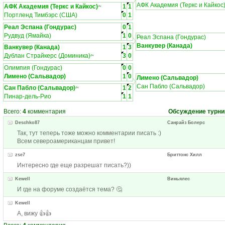
АФК Академия (Теркс и Кайкос
АФК Академия (Теркс и Кайкос)
1
1
ЛЧ
Портленд Тимбэрс (США)
0
1
Реал Эспана (Гондурас)
0
1
Рудвуд (Ямайка)
1
0
Реал Эспана (Гондурас)
Ванкувер (Канада)
Ванкувер (Канада)
1
3
Дублан Страйкерс (Доминика)
3
0
ЛЧ
Олимпия (Гондурас)
0
0
Лимено (Сальвадор)
1
0
Лимено (Сальвадор)
Сан Пабло (Сальвадор)
Сан Пабло (Сальвадор)
1
2
ЛЧ
Пинар-дель-Рио
1
1
Всего:
4
комментария
Обсуждение турни
Deschko87
Санрайз Болерс
Так, тут теперь тоже можно комментарии писать :)
Всем североамериканцам привет!
zse7
Бриттонс Хилл
Интересно где еще разрешат писать?))
Kewell
Виньялес
И где на форуме создаётся тема? 🤔
Kewell
А, вижу 👍👍