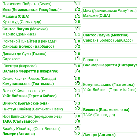
Плакенсия Пайретс (Белиз)
3
1
Мока (Доминиканская Республика)
2
2
Мока (Доминиканская Республика)
ЛЧ
Майами (США)
Майами (США)
1
1
Хувентуд (Сальвадор)
0
0
Сантос Лагуна (Мексика)
3
1
Мариго (Доминика)
1
1
Сантос Лагуна (Мексика)
Санрайз Болерс (Барбадос)
Фонтеной Юнайтед (Гренада)
1
0
ЛЧ
Санрайз Болерс (Барбадос)
0
2
Динамо де Сула (Гвиана)
2
0
Баракоа
1
1
ЛЧ
Баракоа
Вальтер Ферретти (Никарагу
Ювентуд (Кюрасао)
3
0
Вальтер Ферретти (Никарагуа)
0
4
Симко Каунти Роверс (Канада)
2
0
Комуникасьонс (Гватемала)
0
2
Комуникасьонс (Гватемала)
Уайт Лайтнин (Теркс и Кайкос)
Элит (Каймановы о-ва)
2
1
ЛЧ
Уайт Лайтнин (Теркс и Кайкос)
1
3
Викингс (Багамские о-ва)
0
3
Ньютаун Юнайтед (Сент-Китс и Невис)
0
2
Викингс (Багамские о-ва)
ТАКА (Сальвадор)
Норт Виллидж Рэмс (Бермудские о-ва)
0
0
ТАКА (Сальвадор)
0
0
ЛЧ
Биабоу Юнайтед (Сент-Винсент)
0
1
Лимерс (Ангилья)
0
2
Лимерс (Ангилья)