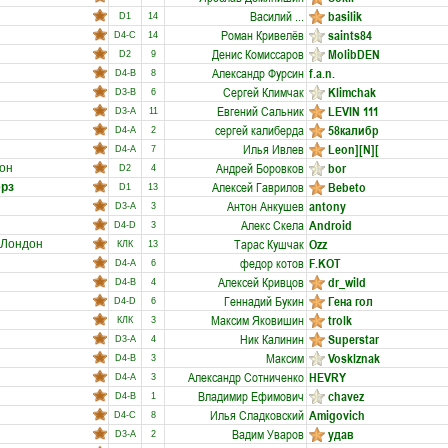
Василий ...
basilik
D1
14
Роман Кривелёв
saints84
D4-C
14
Денис Комиссаров
MolibDEN
D2
9
Александр Фурсин
f.а.n.
D4-B
8
Сергей Климчак
Klimchak
D3-B
6
Евгений Сальник
LEVIN 111
D3-A
11
сергей калиберда
58калибр
D4-A
2
Илья Ивлев
Leon][N][
D4-A
7
Андрей Боровков
bor
он
D2
4
Алексей Гаврилов
Bebeto
ерз
D1
13
Антон Анкушев
antony
D3-A
3
Алекс Скела
Android
D4-D
3
Тарас Кушчак
Ozz
Лондон
КЛК
13
федор котов
F.KOT
D4-A
6
Алексей Кривцов
dr_wild
D4-B
4
Геннадий Букин
Гена гол
D4-D
6
Максим Яковишин
trolk
КЛК
3
Ник Калинин
Superstar
D3-A
4
Максим
Vosklznak
D4-B
3
Александр Сотниченко
HEVRY
D4-A
3
Владимир Ефимович
chavez
D4-B
1
Илья Сладковский
Amigovich
D4-C
8
Вадим Уваров
удав
D3-A
2