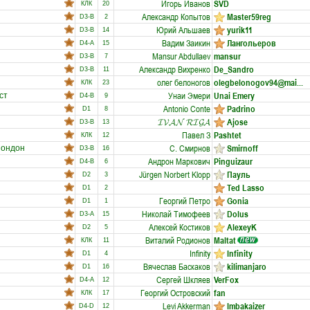
Игорь Иванов
SVD
КЛК
20
Александр Копытов
Master59reg
D3-B
2
Юрий Альшаев
yurik11
D3-B
14
Вадим Заикин
Лангольеров
D4-A
15
Mansur Abdullaev
mansur
D3-B
7
Александр Вихренко
De_Sandro
D3-B
11
олег белоногов
olegbelonogov94@mai...
КЛК
23
Унаи Эмери
Unai Emery
ст
D4-B
9
Antonio Conte
Padrino
D1
8
𝓘𝓥𝓐𝓝 𝓡𝓘𝓖𝓐
Ajose
D3-B
13
Павел З
Pashtet
КЛК
12
С. Смирнов
Smirnoff
ондон
D3-B
16
Андрон Маркович
Pinguizaur
D4-B
6
Jürgen Norbert Klopp
Пауль
D2
3
Ted Lasso
D1
2
Георгий Петро
Gonia
D1
1
Николай Тимофеев
Dolus
D3-A
15
Алексей Костиков
AlexeyK
D2
5
Виталий Родионов
Maltat
КЛК
11
Infinity
Infinity
D1
4
Вячеслав Баскаков
kilimanjaro
D1
16
Сергей Шкляев
VerFox
D4-A
12
Георгий Островский
fan
КЛК
17
Levi Akkerman
Imbakaizer
D4-D
12