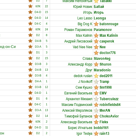
Максим Непонятый
Tabakki
D2
7
Юрий Новик
Бабай
КЛК
22
Игорь
Игорь
D4-D
15
Leo Lasso
Leonga
D4-D
14
Big Dog K
batonrouge
D4-C
4
Роман Парамонов
Paramonov
КЛК
24
Max Kalinin
Max Kalinin
с
D2
8
Андрей Лисовский
casperok
D4-B
5
Vad Nee Nee
Nee
нд-он-Си
D3-A
5
doctor776
D1
3
Слава
Slavon4eg
D2
15
Александр Корр
Shuron
D3-B
3
Друг
Maradonio
D4-B
13
dedok ruslan
ded2011
D3-B
4
J Novikoff
Tramp
D4-A
1
Сем Кушко
Sm1998
D3-B
12
Евгений Васильев
EMV
D4-D
1
Архангел Михаил
Tuberculezz
D1
6
Максим Подвинский
robinfields84
D4-C
1
Алексей Мерзляков
MerAN
D3-A
13
Тимофей Буланов
ChokoAvior
D2
14
Александр Васильев
Fleks
КЛК
2
Борис Игнатьев
bobbi161
D4-D
11
Igor Teslya
rain13
он
D2
2