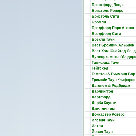
Брентфорд
Лондон
Бристоль Роверс
Бристоль Сити
Бромли
Брэдфорд Парк Авеню
Брэдфорд Сити
Брэкли Таун
Вест Бромвич Альбион
Вест Хэм Юнайтед
Лонд
Вулверхэмптон Уондер
Галифакс Таун
Гейтсхед
Гемптон & Ричмонд Бор
Гримсби Таун
Клифорпс
Дагенем & Редбридж
Дарлингтон
Дартфорд
Дерби Каунти
Джиллингем
Донкастер Роверс
Ипсвич Таун
Истли
Йовил Таун