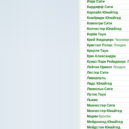
Йорк Сити
Кардифф Сити
Карлайл Юнайтед
Кембридж Юнайтед
Ковентри Сити
Колчестер Юнайтед
Корби Таун
Крей Уондерерс
Чизлхер
Кристал Пэлас
Лондон
Кроули Таун
Крю Александра
Куинз Парк Рейнджерс
Л
Лейтон Ориент
Лондон
Лестер Сити
Ливерпуль
Лидс Юнайтед
Линкольн Сити
Лутон Таун
Льюис
Манчестер Сити
Манчестер Юнайтед
Марин
Кросби
Мейденхед Юнайтед
Мейдстон Юнайтед