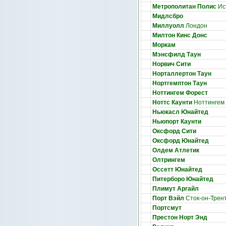
Метрополитан Полис
Ис
Мидлсбро
Миллуолл
Лондон
Милтон Кинс Донс
Моркам
Мэнсфилд Таун
Норвич Сити
Норталлертон Таун
Нортгемптон Таун
Ноттингем Форест
Ноттс Каунти
Ноттингем
Ньюкасл Юнайтед
Ньюпорт Каунти
Оксфорд Сити
Оксфорд Юнайтед
Олдем Атлетик
Олтрингем
Оссетт Юнайтед
Питерборо Юнайтед
Плимут Аргайл
Порт Вэйл
Сток-он-Трен
Портсмут
Престон Норт Энд