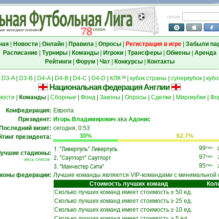
логин
ная
|
Новости
|
Онлайн
|
Правила
|
Опросы
|
Регистрация в игре
|
Забыли па
Расписание
|
Турниры
|
Команды
|
Игроки
|
Трансферы
|
Обмены
|
Аренда
Рейтинги
|
Форум
|
Чат
|
Конкурсы
|
Контакты
|
D3-A
|
D3-B
|
D4-A
|
D4-B
|
D4-C
|
D4-D
|
КЛК
|
кубок страны
|
суперкубок
|
кубо
24
Национальная федерация Англии
вости
|
Команды
|
Сборные
|
Фонд
|
Законы
|
Опросы
|
Сделки
|
Мирокубки
|
Фо
Конфедерация:
Европа
Президент:
Игорь Владимирович
aka
Адонис
Последний визит:
сегодня, 0:53
30%
62.7%
йтинг президента:
1.
"Ливерпуль" Ливерпуль
99
тыс.
учшие стадионы:
2.
"Саутпорт" Саутпорт
97
тыс.
весь список
3.
"Манчестер Сити"
95
тыс.
коны федерации:
Лучшие команды являются VIP-командами с минимальной
Стоимость лучших команд
Кол
Сколько лучших команд имеет стоимость ≥ 50 ед.
Сколько лучших команд имеет стоимость ≥ 25 ед.
Сколько лучших команд имеет стоимость ≥ 10 ед.
Сколько лучших команд имеет стоимость ≥ 5 ед.