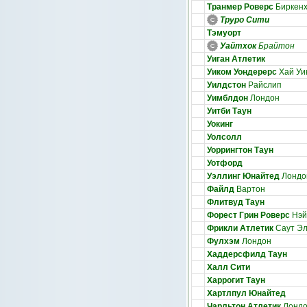
Транмер Роверс
Биркен
Труро Сити
Тэмуорт
Уайтхок
Брайтон
Уиган Атлетик
Уиком Уондерерс
Хай Уи
Уилдстон
Райслип
Уимблдон
Лондон
Уитби Таун
Уокинг
Уолсолл
Уоррингтон Таун
Уотфорд
Уэллинг Юнайтед
Лондо
Файлд
Вартон
Флитвуд Таун
Форест Грин Роверс
Нэй
Фрикли Атлетик
Саут Э
Фулхэм
Лондон
Хаддерсфилд Таун
Халл Сити
Харрогит Таун
Хартлпул Юнайтед
Чарльтон Атлетик
Лонд