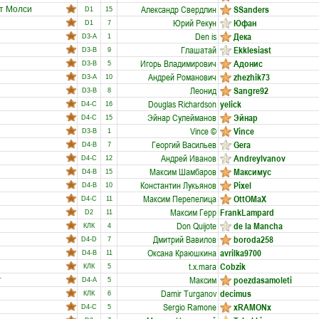
Александр Свердлин
SSanders
т Молси
D1
15
Юрий Рекун
Юфан
D1
7
Den is
Дека
D3-A
1
Глашатай
Ekklesiast
D3-B
9
Игорь Владимирович
Адонис
D3-B
5
Андрей Романович
zhezhik73
D3-A
10
Леонид
Sangre92
D3-B
8
Douglas Richardson
yelick
D4-C
16
Эйнар Сулейманов
Эйнар
D4-C
15
Vince ©
Vince
D3-B
1
Георгий Васильев
Gera
D4-B
7
Андрей Иванов
AndreyIvanov
D4-C
12
Максим Шамбаров
Максимус
D4-B
15
Константин Лукьянов
Pixel
D4-B
10
Максим Перепелица
OttOMaX
D4-C
11
Максим Герр
FrankLampard
D2
11
Don Quijote
de la Mancha
КЛК
4
Дмитрий Вавилов
boroda258
D4-D
7
Оксана Краюшкина
avrilka9700
D4-B
11
t.x.mara
Cobzik
КЛК
5
Максим
poezdasamoleti
т
D4-A
5
Damir Turganov
decimus
КЛК
6
Sergio Ramone
xRAMONx
D4-C
5