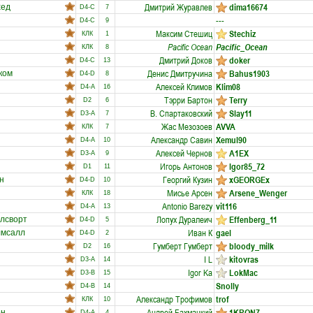
Дмитрий Журавлев
dima16674
хед
D4-C
7
---
D4-C
9
Максим Стешиц
Stechiz
КЛК
1
Pacific Ocean
Pacific_Ocean
КЛК
8
Дмитрий Доков
doker
D4-C
13
Денис Дмитручина
Bahus1903
ком
D4-D
8
Алексей Климов
Klim08
D4-A
16
Тэрри Бартон
Terry
D2
6
В. Спартаковский
Slay11
D3-A
7
Жас Мезозоев
AVVA
КЛК
7
Александр Савин
Xemul90
D4-A
10
Алексей Чернов
А1ЕХ
D3-A
9
Игорь Антонов
Igor85_72
D1
11
Георгий Кузин
xGEORGEx
н
D4-D
10
Мисье Арсен
Arsene_Wenger
КЛК
18
Antonio Barezy
vit116
D4-A
13
Лопух Дуралеич
Effenberg_11
лсворт
D4-D
5
Иван К
gael
лмсалл
D4-D
2
Гумберт Гумберт
bloody_milk
D2
16
I L
kitovras
D3-A
14
Igor Ka
LokMac
D3-B
15
Snolly
D4-B
14
Александр Трофимов
trof
КЛК
10
Андрей Бахмацкий
1KRON7
он
D4-A
4