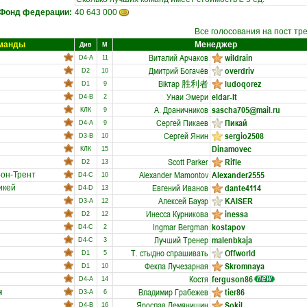
Фонд федерации:
40 643 000
Все голосования на пост тр
оманды
Менеджер
Див
М
Виталий Арчаков
wildrain
D4-A
11
Дмитрий Богачёв
overdriv
D2
10
Вikтар 胜利者
ludoqorez
D1
9
Унаи Эмери
eldar-lt
D4-B
2
А. Драничников
sascha705@mail.ru
КЛК
9
Сергей Пикаев
Пикай
D4-A
9
Сергей Янин
sergio2508
D3-B
10
Dinamovec
КЛК
15
Scott Parker
Rifle
D2
13
Alexander Mamontov
Alexander2555
он-Трент
D4-C
10
Евгений Иванов
dante4114
икей
D4-D
13
Aлeкcей Бауэр
KAISER
D3-A
12
Инесса Курникова
inessa
D2
12
Ingmar Bergman
kostapov
D4-C
2
Лучший Тренер
malenbkaja
D4-C
3
Т. стыдно спрашивать
Offworld
D1
5
Фекла Лучезарная
Skromnaya
D1
10
Костя
ferguson86
D4-A
14
Владимир Грабежев
tier86
н
D3-A
6
Ярослав Демянишин
Sokil
D4-B
16