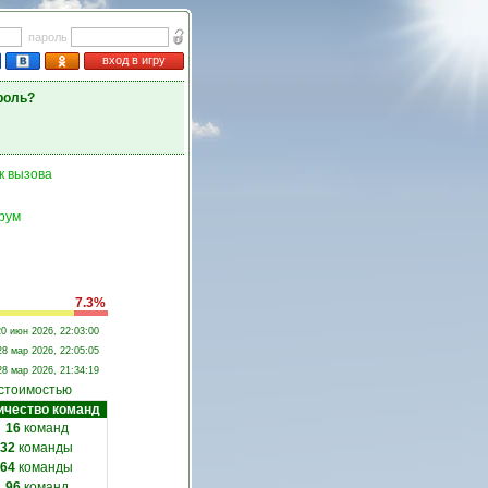
пароль
вход в игру
роль?
к вызова
рум
7.3%
20 июн 2026, 22:03:00
28 мар 2026, 22:05:05
28 мар 2026, 21:34:19
 стоимостью
ичество команд
16
команд
32
команды
64
команды
96
команд