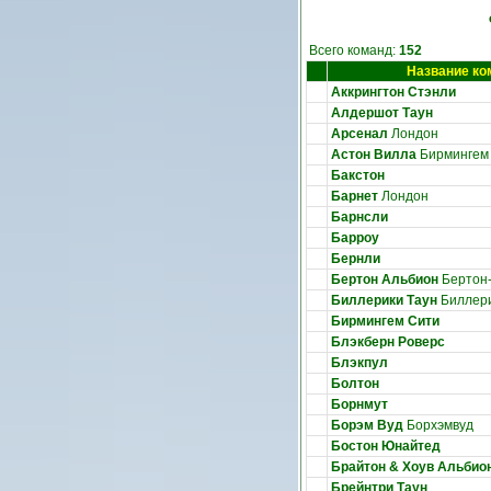
Всего команд:
152
Название к
Аккрингтон Стэнли
Алдершот Таун
Арсенал
Лондон
Астон Вилла
Бирмингем
Бакстон
Барнет
Лондон
Барнсли
Барроу
Бернли
Бертон Альбион
Бертон-
Биллерики Таун
Биллер
Бирмингем Сити
Блэкберн Роверс
Блэкпул
Болтон
Борнмут
Борэм Вуд
Борхэмвуд
Бостон Юнайтед
Брайтон & Хоув Альбио
Брейнтри Таун