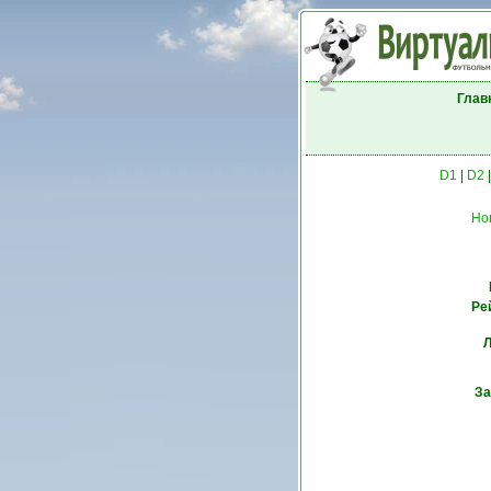
Глав
D1
|
D2
Но
Ре
Л
За