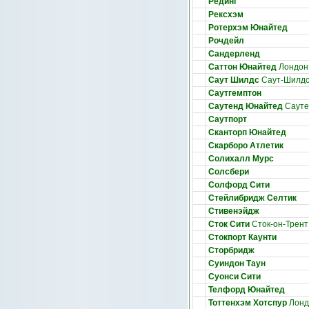
Рединг
Рексхэм
Ротерхэм Юнайтед
Рочдейл
Сандерленд
Саттон Юнайтед
Лондон
Саут Шилдс
Саут-Шилд
Саутгемптон
Саутенд Юнайтед
Сауте
Саутпорт
Сканторп Юнайтед
Скарборо Атлетик
Солихалл Мурс
Солсбери
Солфорд Сити
Стейлибридж Селтик
Стивенэйдж
Сток Сити
Сток-он-Трент
Стокпорт Каунти
Сторбридж
Суиндон Таун
Суонси Сити
Телфорд Юнайтед
Тоттенхэм Хотспур
Лонд